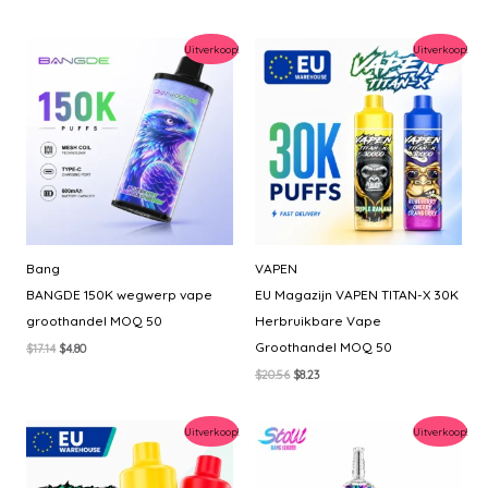
Uitverkoop!
Uitverkoop!
Bang
VAPEN
BANGDE 150K wegwerp vape
EU Magazijn VAPEN TITAN-X 30K
groothandel MOQ 50
Herbruikbare Vape
Groothandel MOQ 50
Oorspronkelijke
Huidige
$
17.14
$
4.80
prijs
prijs
Oorspronkelijke
Huidige
$
20.56
$
8.23
was:
is:
prijs
prijs
$17.14.
$4.80.
was:
is:
$20.56.
$8.23.
Uitverkoop!
Uitverkoop!