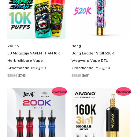
VAPEN
Bang
EU Magazijn VAPEN TITAN 10K
Bang Leader Stoll 520K
Herbruikbare Vape
Wegwerp Vape DTL
Groothandel MOQ 50
Groothandel MOQ 50
Oorspronkelijke
Huidige
Oorspronkelijke
Huidige
$
20.56
$
7.43
$
22.85
$
6.51
prijs
prijs
prijs
prijs
was:
is:
was:
is:
$20.56.
$7.43.
$22.85.
$6.51.
Uitverkoop!
Uitverkoop!