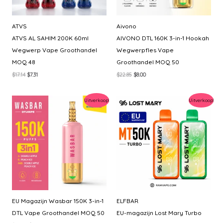
ATVS
Aivono
ATVS AL SAHIM 200K 60ml
AIVONO DTL 160K 3-in-1 Hookah
Wegwerp Vape Groothandel
Wegwerpfles Vape
MOQ 48
Groothandel MOQ 50
Oorspronkelijke
Huidige
Oorspronkelijke
Huidige
$
17.14
$
7.31
$
22.85
$
8.00
prijs
prijs
prijs
prijs
was:
is:
was:
is:
$17.14.
$7.31.
$22.85.
$8.00.
Uitverkoop!
Uitverkoop!
EU Magazijn Wasbar 150K 3-in-1
ELFBAR
DTL Vape Groothandel MOQ 50
EU-magazijn Lost Mary Turbo