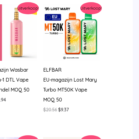
0.56.
$7.43.
Uitverkoop!
Uitverkoop!
zijn Wasbar
ELFBAR
n-1 DTL Vape
EU-magazijn Lost Mary
ndel MOQ 50
Turbo MT50K Vape
MOQ 50
rspronkelijke
Huidige
.94
js
prijs
Oorspronkelijke
Huidige
$
20.56
$
9.37
s:
is:
prijs
prijs
4.27.
$9.94.
was:
is:
$20.56.
$9.37.