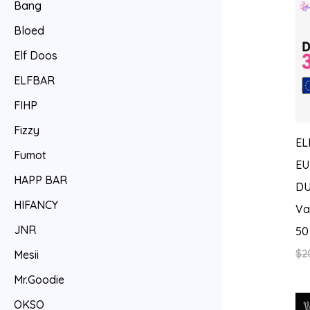
Bang
Bloed
Elf Doos
ELFBAR
FIHP
Fizzy
EL
Fumot
EU
HAPP BAR
DU
HIFANCY
Va
JNR
50
$
2
Mesii
Mr.Goodie
OKSO