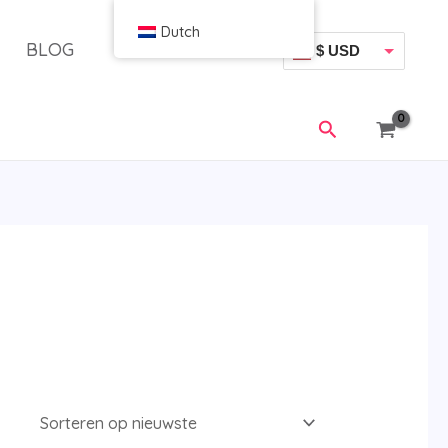
Dutch
BLOG
$ USD
€ EUR
Zoeken