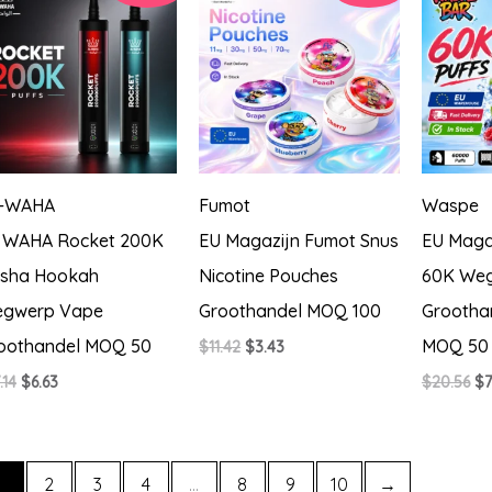
-WAHA
Fumot
Waspe
 WAHA Rocket 200K
EU Magazijn Fumot Snus
EU Maga
isha Hookah
Nicotine Pouches
60K We
gwerp Vape
Groothandel MOQ 100
Grootha
oothandel MOQ 50
MOQ 50
Oorspronkelijke
Huidige
$
11.42
$
3.43
prijs
prijs
Oorspronkelijke
Huidige
Oo
.14
$
6.63
$
20.56
$
7
was:
is:
prijs
prijs
pri
$11.42.
$3.43.
was:
is:
wa
$17.14.
$6.63.
$2
1
2
3
4
…
8
9
10
→