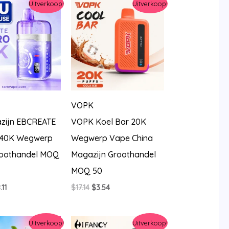
Uitverkoop!
Uitverkoop!
VOPK
zijn EBCREATE
VOPK Koel Bar 20K
 40K Wegwerp
Wegwerp Vape China
oothandel MOQ
Magazijn Groothandel
MOQ 50
rspronkelijke
Huidige
Oorspronkelijke
Huidige
.11
$
17.14
$
3.54
js
prijs
prijs
prijs
s:
is:
was:
is:
0.56.
$8.11.
$17.14.
$3.54.
Uitverkoop!
Uitverkoop!