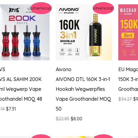
$20.56.
$8.23.
$2
Uitverkoop!
Uitverkoop!
VS
Aivono
EU Maga
VS AL SAHIM 200K
AIVONO DTL 160K 3-in-1
150K 3-i
ml Wegwerp Vape
Hookah Wegwerpfles
Grootha
oothandel MOQ 48
Vape Groothandel MOQ
Oo
$
34.27
$
9
pri
50
Oorspronkelijke
Huidige
.14
$
7.31
wa
prijs
prijs
$3
Oorspronkelijke
Huidige
$
22.85
$
8.00
was:
is:
prijs
prijs
$17.14.
$7.31.
was:
is:
$22.85.
$8.00.