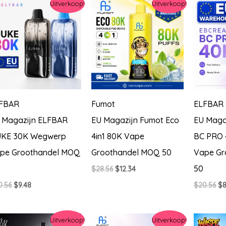
Uitverkoop!
Uitverkoop!
FBAR
Fumot
ELFBAR
 Magazijn ELFBAR
EU Magazijn Fumot Eco
EU Maga
KE 30K Wegwerp
4in1 80K Vape
BC PRO
pe Groothandel MOQ
Groothandel MOQ 50
Vape Gr
50
Oorspronkelijke
Huidige
$
28.56
$
12.34
prijs
prijs
Oorspronkelijke
Huidige
Oo
0.56
$
9.48
$
20.56
$
8
was:
is:
prijs
prijs
pri
$28.56.
$12.34.
was:
is:
wa
$20.56.
$9.48.
$2
Uitverkoop!
Uitverkoop!