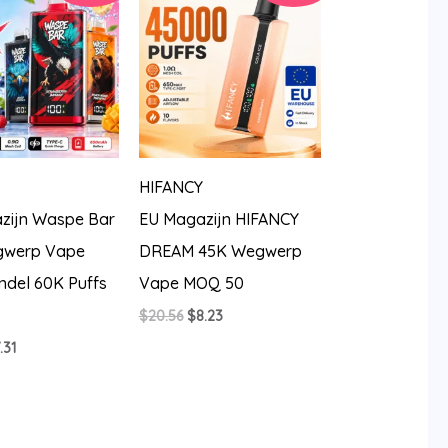
HIFANCY
zijn Waspe Bar
EU Magazijn HIFANCY
gwerp Vape
DREAM 45K Wegwerp
ndel 60K Puffs
Vape MOQ 50
Oorspronkelijke
Huidige
$
20.56
$
8.23
prijs
prijs
rspronkelijke
Huidige
.31
was:
is:
js
prijs
$20.56.
$8.23.
s:
is:
0.56.
$7.31.