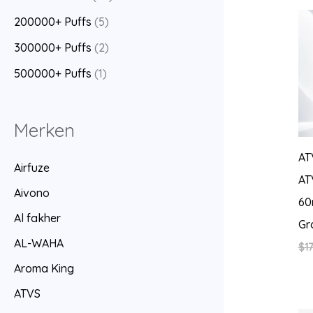
200000+ Puffs
(5)
300000+ Puffs
(2)
500000+ Puffs
(1)
Merken
AT
Airfuze
AT
Aivono
60
Al fakher
Gr
AL-WAHA
$
17
Aroma King
ATVS