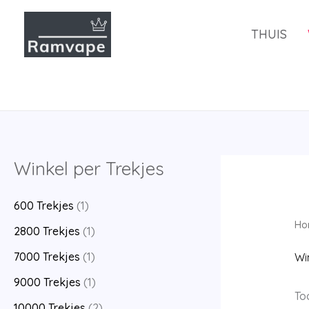
Overslaan
en
THUIS
naar
de
inhoud
Winkel per Trekjes
600 Trekjes
(1)
Ho
2800 Trekjes
(1)
7000 Trekjes
(1)
Wi
9000 Trekjes
(1)
To
10000 Trekjes
(2)