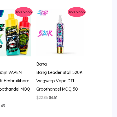
Uitverkoop!
Uitverkoop!
Bang
zijn VAPEN
Bang Leader Stoll 520K
K Herbruikbare
Wegwerp Vape DTL
oothandel MOQ
Groothandel MOQ 50
Oorspronkelijke
Huidige
$
22.85
$
6.51
prijs
prijs
rspronkelijke
Huidige
.43
was:
is:
js
prijs
$22.85.
$6.51.
s:
is: