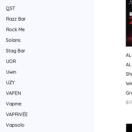
QST
Razz Bar
Rock Me
Solaris
Stag Bar
AL
UOR
AL
Uwin
Sh
UZY
We
Gr
VAPEN
$
17
Vapme
VAPRIVÉE
Vapsolo