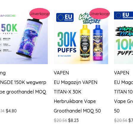
nieuwste
Uitverkoop!
Uitverkoop!
ng
VAPEN
VAPEN
NGDE 150K wegwerp
EU Magazijn VAPEN
EU Maga
pe groothandel MOQ
TITAN-X 30K
TITAN 10
Herbruikbare Vape
Vape Gr
Groothandel MOQ 50
50
Oorspronkelijke
Huidige
.14
$
4.80
prijs
prijs
Oorspronkelijke
Huidige
Oo
$
20.56
$
8.23
$
20.56
$
7
was:
is:
prijs
prijs
pri
$17.14.
$4.80.
was:
is:
wa