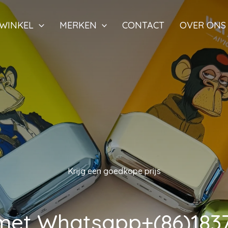
WINKEL
MERKEN
CONTACT
OVER ONS
Krijg een goedkope prijs
met Whatsapp+(86)1837