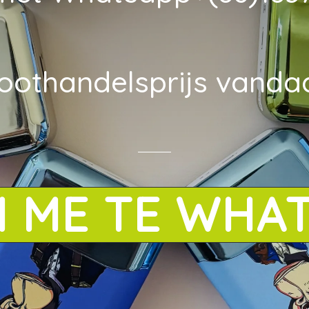
oothandelsprijs vanda
M ME TE WHA