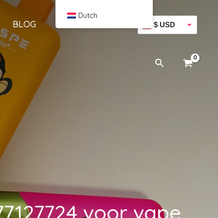
Dutch
BLOG
$ USD
€ EUR
Zoeken
7127724 voor vape