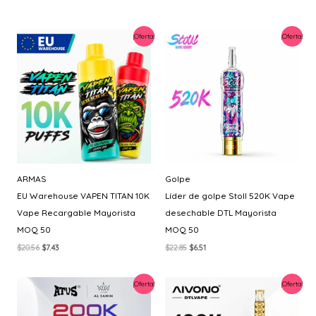
¡Oferta!
¡Oferta!
ARMAS
Golpe
EU Warehouse VAPEN TITAN 10K
Líder de golpe Stoll 520K Vape
Vape Recargable Mayorista
desechable DTL Mayorista
MOQ 50
MOQ 50
El
El
El
El
$
20.56
$
7.43
$
22.85
$
6.51
precio
precio
precio
precio
original
actual
original
actual
era:
es:
era:
es:
¡Oferta!
¡Oferta!
$20.56.
$7.43.
$22.85.
$6.51.