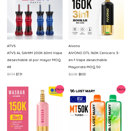
ATVS
Aivono
ATVS AL SAHIM 200K 60ml Vape
AIVONO DTL 160K Cenicero 3-
desechable al por mayor MOQ
en-1 Vape desechable
48
Mayorista MOQ 50
El
El
El
El
$
17.14
$
7.31
$
22.85
$
8.00
precio
precio
precio
precio
original
actual
original
actual
era:
es:
era:
es:
¡Oferta!
¡Oferta!
$17.14.
$7.31.
$22.85.
$8.00.