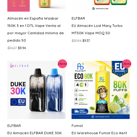
Almacén en España Wasbar
ELFBAR
150K 3 en 1 DTL Vape Venta al
EU Almacén Lost Mary Turbo
por mayor Cantidad mínima de
MT50K Vape MOQ 50
pedido 50
El
El
$
20.56
$
9.37
precio
precio
El
El
$
34.27
$
9.94
original
actual
precio
precio
era:
es:
original
actual
$20.56.
$9.37.
era:
es:
¡Oferta!
¡Oferta!
$34.27.
$9.94.
ELFBAR
Fumot
EU Almacén ELFBAR DUKE 30K
EU Warehouse Fumot Eco 4en1