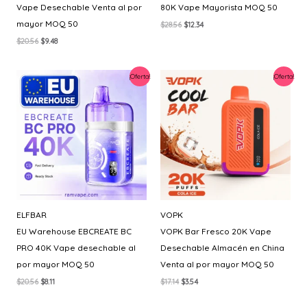
Vape Desechable Venta al por
80K Vape Mayorista MOQ 50
mayor MOQ 50
El
El
$
28.56
$
12.34
precio
precio
El
El
$
20.56
$
9.48
original
actual
precio
precio
era:
es:
original
actual
$28.56.
$12.34.
era:
es:
¡Oferta!
¡Oferta!
$20.56.
$9.48.
ELFBAR
VOPK
EU Warehouse EBCREATE BC
VOPK Bar Fresco 20K Vape
PRO 40K Vape desechable al
Desechable Almacén en China
por mayor MOQ 50
Venta al por mayor MOQ 50
El
El
El
El
$
20.56
$
8.11
$
17.14
$
3.54
precio
precio
precio
precio
original
actual
original
actual