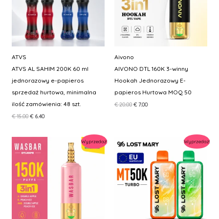
ATVS
Aivono
ATVS AL SAHIM 200K 60 ml
AIVONO DTL 160K 3-winny
jednorazowy e-papieros
Hookah Jednorazowy E-
sprzedaż hurtowa, minimalna
papieros Hurtowa MOQ 50
ilość zamówienia: 48 szt.
Pierwotna
Aktualna
€
20.00
€
7.00
cena
cena
Pierwotna
Aktualna
€
15.00
€
6.40
wynosiła:
wynosi:
cena
cena
€ 20.00.
€ 7.00.
wynosiła:
wynosi:
€ 15.00.
€ 6.40.
Wyprzedaż!
Wyprzedaż!