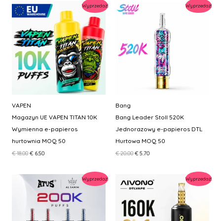
€ 18.00.
€ 7.20.
Wyprzedaż!
Wyprzedaż!
VAPEN
Bang
Magazyn UE VAPEN TITAN 10K
Bang Leader Stoll 520K
Wymienna e-papieros
Jednorazowy e-papieros DTL
hurtownia MOQ 50
Hurtowa MOQ 50
Pierwotna
Aktualna
Pierwotna
Aktualna
€
18.00
€
6.50
€
20.00
€
5.70
cena
cena
cena
cena
wynosiła:
wynosi:
wynosiła:
wynosi:
€ 18.00.
€ 6.50.
€ 20.00.
€ 5.70.
Wyprzedaż!
Wyprzedaż!