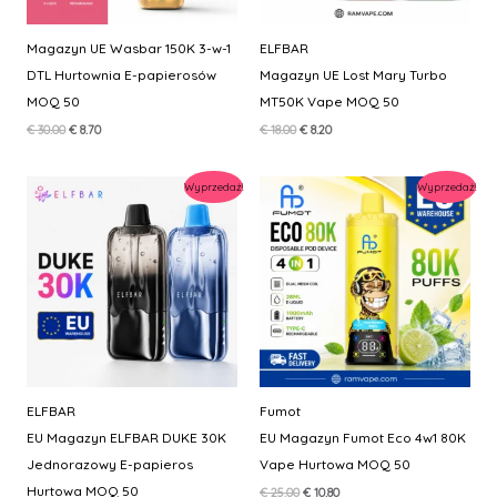
Magazyn UE Wasbar 150K 3-w-1
ELFBAR
DTL Hurtownia E-papierosów
Magazyn UE Lost Mary Turbo
MOQ 50
MT50K Vape MOQ 50
Pierwotna
Aktualna
Pierwotna
Aktualna
€
30.00
€
8.70
€
18.00
€
8.20
cena
cena
cena
cena
wynosiła:
wynosi:
wynosiła:
wynosi:
€ 30.00.
€ 8.70.
€ 18.00.
€ 8.20.
Wyprzedaż!
Wyprzedaż!
ELFBAR
Fumot
EU Magazyn ELFBAR DUKE 30K
EU Magazyn Fumot Eco 4w1 80K
Jednorazowy E-papieros
Vape Hurtowa MOQ 50
Hurtowa MOQ 50
Pierwotna
Aktualna
€
25.00
€
10.80