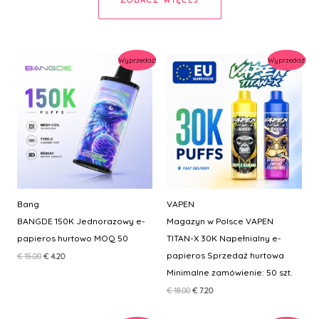
ZOBACZ WIĘCEJ
Wyprzedaż!
Wyprzedaż!
Bang
VAPEN
BANGDE 150K Jednorazowy e-
Magazyn w Polsce VAPEN
papieros hurtowo MOQ 50
TITAN-X 30K Napełnialny e-
papieros Sprzedaż hurtowa
Pierwotna
Aktualna
€
15.00
€
4.20
cena
cena
Minimalne zamówienie: 50 szt.
wynosiła:
wynosi:
€ 15.00.
€ 4.20.
Pierwotna
Aktualna
€
18.00
€
7.20
cena
cena
wynosiła:
wynosi: