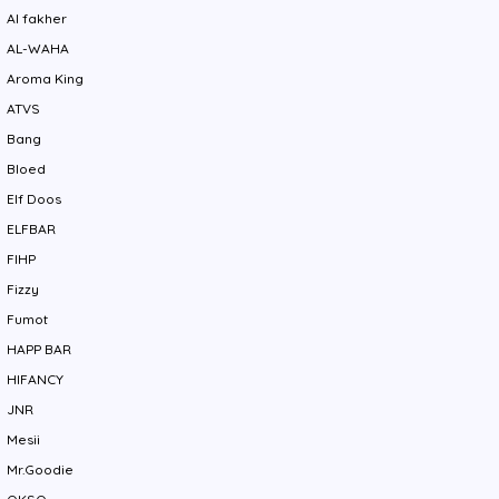
Al fakher
AL-WAHA
Aroma King
ATVS
Bang
Bloed
Elf Doos
ELFBAR
FIHP
Fizzy
Fumot
HAPP BAR
HIFANCY
JNR
Mesii
Mr.Goodie