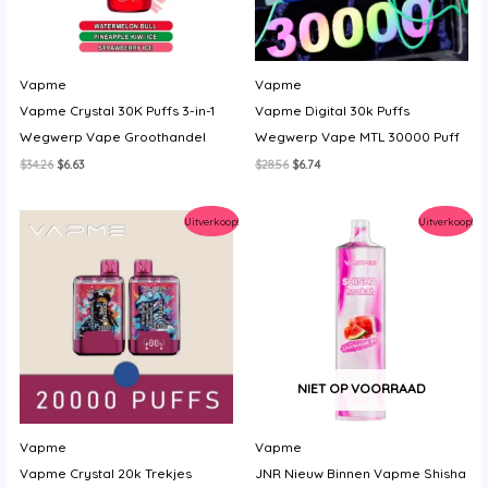
Vapme
Vapme
Vapme Crystal 30K Puffs 3-in-1
Vapme Digital 30k Puffs
Wegwerp Vape Groothandel
Wegwerp Vape MTL 30000 Puff
Oorspronkelijke
Huidige
Oorspronkelijke
Huidige
$
34.26
$
6.63
$
28.56
$
6.74
prijs
prijs
prijs
prijs
was:
is:
was:
is:
$34.26.
$6.63.
$28.56.
$6.74.
Uitverkoop!
Uitverkoop!
NIET OP VOORRAAD
Vapme
Vapme
Vapme Crystal 20k Trekjes
JNR Nieuw Binnen Vapme Shisha