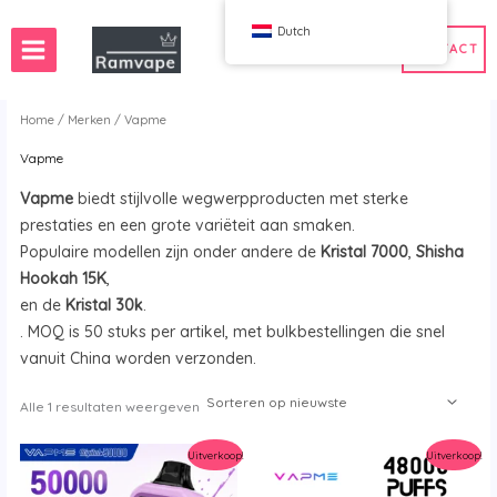
Overslaan
Dutch
en
CONTACT
naar
de
inhoud
Home
/
Merken
/ Vapme
Vapme
ng)
50st
Frankrijk Groothandel Vape
Vapme
biedt stijlvolle wegwerpproducten met sterke
es
n Groothandel Vapes
Spanje Groothandel Vapes
prestaties en een grote variëteit aan smaken.
Populaire modellen zijn onder andere de
Kristal 7000
,
Shisha
Hookah 15K
,
en de
Kristal 30k
.
WAHA
Bang
. MOQ is 50 stuks per artikel, met bulkbestellingen die snel
Doos
FIHP
vanuit China worden verzonden.
 BAR
HIFANCY
Gesorteerd
Alle 1 resultaten weergeven
oodie
OKSO
op
nieuwste
 Me
Stag Bar
Uitverkoop!
Uitverkoop!
UZY
K
Vozol