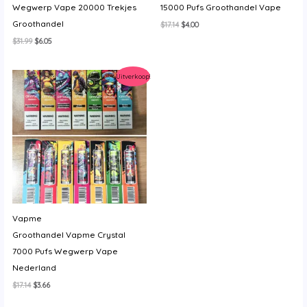
Wegwerp Vape 20000 Trekjes
15000 Pufs Groothandel Vape
Groothandel
Oorspronkelijke
Huidige
$
17.14
$
4.00
prijs
prijs
Oorspronkelijke
Huidige
$
31.99
$
6.05
was:
is:
prijs
prijs
$17.14.
$4.00.
was:
is:
$31.99.
$6.05.
Uitverkoop!
Vapme
Groothandel Vapme Crystal
7000 Pufs Wegwerp Vape
Nederland
Oorspronkelijke
Huidige
$
17.14
$
3.66
prijs
prijs
was:
is: