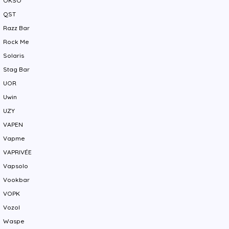
OKSO
QST
Razz Bar
Rock Me
Solaris
Stag Bar
UOR
Uwin
UZY
VAPEN
Vapme
VAPRIVÉE
Vapsolo
Vookbar
VOPK
Vozol
Waspe