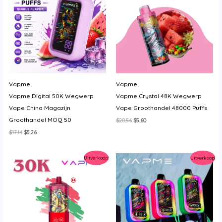
y
Vapme
Vapme
Vapme Digital 50K Wegwerp
Vapme Crystal 48K Wegwerp
Vape China Magazijn
Vape Groothandel 48000 Puffs
Groothandel MOQ 50
Oorspronkelijke
Huidige
$
20.56
$
5.60
prijs
prijs
Oorspronkelijke
Huidige
$
17.14
$
5.26
was:
is:
prijs
prijs
$20.56.
$5.60.
was:
is:
$17.14.
$5.26.
Uitverkoop!
Uitverkoop!