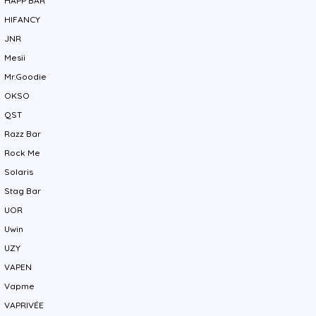
HAPP BAR
HIFANCY
JNR
Mesii
Mr.Goodie
OKSO
QST
Razz Bar
Rock Me
Solaris
Stag Bar
UOR
Uwin
UZY
VAPEN
Vapme
VAPRIVÉE