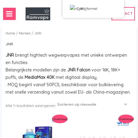
Overslaan
Dutch
en
CONTACT
naar
de
inhoud
Home
/
Merken
/ JNR
JNR
ng)
50st
Frankrijk Groothandel Vape
JNR
brengt hightech wegwerpvapes met unieke ontwerpen
es
n Groothandel Vapes
Spanje Groothandel Vapes
en functies.
Belangrijkste modellen zijn de
JNR Falcon
voor 16K, 18K+
puffs, de
MediaMax 40K
met digitaal display,
. MOQ begint vanaf 50PCS, beschikbaar voor bulklevering
WAHA
Bang
met snelle verzending vanuit zowel EU- als China-magazijnen.
Doos
FIHP
Gesorteerd
Alle 1 resultaten weergeven
 BAR
HIFANCY
op
nieuwste
oodie
OKSO
Uitverkoop!
Uitverkoop!
 Me
Stag Bar
UZY
K
Vozol