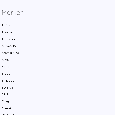
Merken
Airfuze
Aivono
Al fakher
AL-WAHA
Aroma King
ATVS
Bang
Bloed
Elf Doos
ELFBAR
FIHP
Fizzy
Fumot