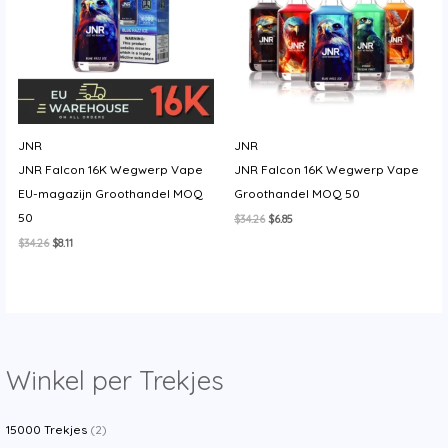
y
JNR
JNR
JNR Falcon 16K Wegwerp Vape
JNR Falcon 16K Wegwerp Vape
EU-magazijn Groothandel MOQ
Groothandel MOQ 50
50
Oorspronkelijke
Huidige
$
34.26
$
6.85
prijs
prijs
Oorspronkelijke
Huidige
$
34.26
$
8.11
was:
is:
prijs
prijs
$34.26.
$6.85.
was:
is:
$34.26.
$8.11.
Winkel per Trekjes
15000 Trekjes
(2)