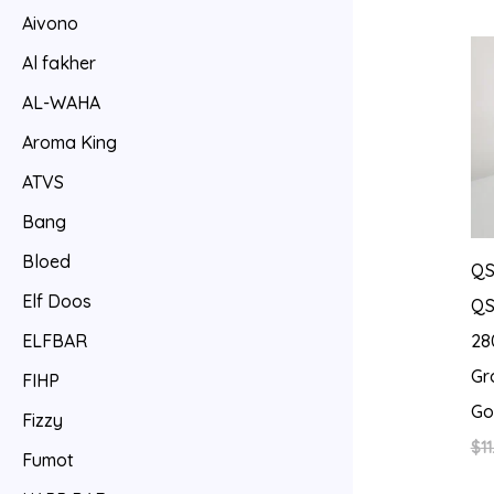
Aivono
Al fakher
AL-WAHA
Aroma King
ATVS
Bang
Bloed
QS
Elf Doos
QS
28
ELFBAR
Gr
FIHP
Go
Fizzy
$
11
Fumot