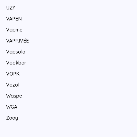
UZY
VAPEN
Vapme
VAPRIVÉE
Vapsolo
Vookbar
VOPK
Vozol
Waspe
WGA
Zooy