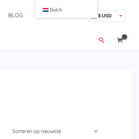
Dutch
BLOG
$ USD
€ EUR
Zoeken