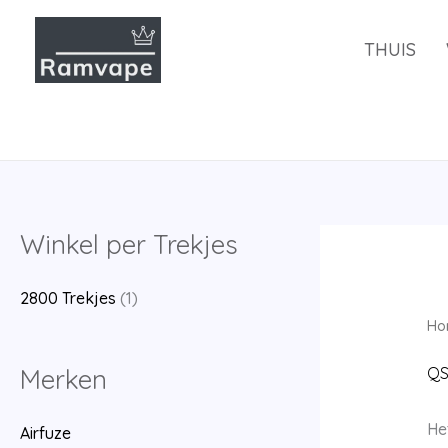
Overslaan
en
THUIS
naar
de
inhoud
Winkel per Trekjes
2800 Trekjes
(1)
Ho
Merken
QS
He
Airfuze