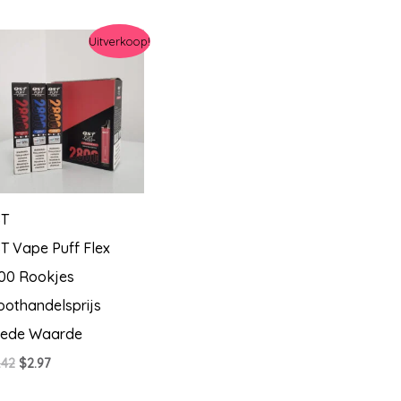
Uitverkoop!
T
T Vape Puff Flex
00 Rookjes
oothandelsprijs
ede Waarde
Oorspronkelijke
Huidige
.42
$
2.97
prijs
prijs
was:
is: