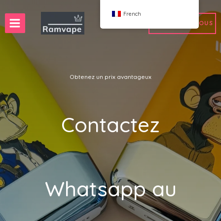
Passer
French
au
CONTACTEZ-NOUS
contenu
Obtenez un prix avantageux
son rapide)
tité minimale de commande 50 pièces
Vente en gros de cigarettes électroniques en Fra
agne
 électroniques aux Pays-Bas
 en gros de cigarettes électroniques en Pologne
Vente en gros de cigarettes électroniques en Es
ume-Uni
électroniques aux États-Unis
Contactez
WAHA
Bang
 Elf
FIHP
 BAR
HIFANCY
Whatsapp au
ieur.Goodie
OKSO
ue-moi
Barre Stag
UZY
K
Vozol