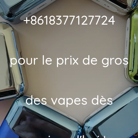
y
+8618377127724
pour le prix de gros
des vapes dès