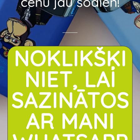
cenu jau šodien!
NOKLIKŠĶI
NIET, LAI
SAZINĀTOS
AR MANI