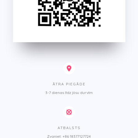
ĀTRA PIEGĀDE
3-7 dienas līdz jūsu durvīm
ATBALSTS
Zvaniet: +86 18377127724