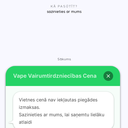
KĀ PASŪTĪT?
sazinieties ar mums
Sākums
Veikals
Vape Vairumtirdzniecības Cena
Zīmoli
Kontakti
Par mums
Vietnes cenā nav iekļautas piegādes
Blogs
izmaksas.
Sazinieties ar mums, lai saņemtu lielāku
atlaidi