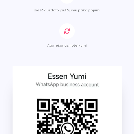
Biežāk uzdoto jautājumu pakalpojumi
Atgriešanas noteikumi