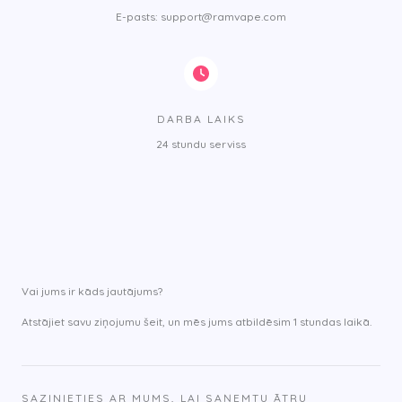
E-pasts: support@ramvape.com
DARBA LAIKS
24 stundu serviss
Vai jums ir kāds jautājums?
Atstājiet savu ziņojumu šeit, un mēs jums atbildēsim 1 stundas laikā.
SAZINIETIES AR MUMS, LAI SAŅEMTU ĀTRU