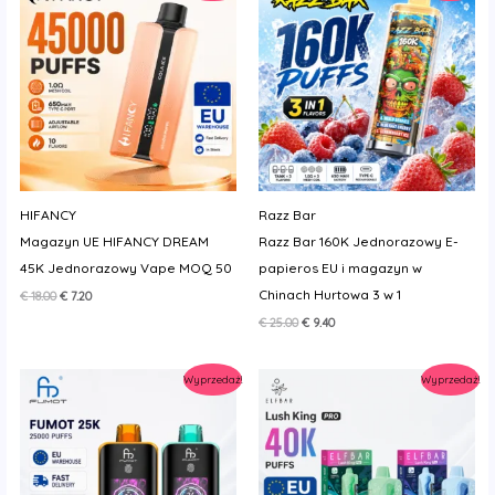
HIFANCY
Razz Bar
Magazyn UE HIFANCY DREAM
Razz Bar 160K Jednorazowy E-
45K Jednorazowy Vape MOQ 50
papieros EU i magazyn w
Chinach Hurtowa 3 w 1
Pierwotna
Aktualna
€
18.00
€
7.20
cena
cena
Pierwotna
Aktualna
€
25.00
€
9.40
wynosiła:
wynosi:
cena
cena
€ 18.00.
€ 7.20.
wynosiła:
wynosi:
€ 25.00.
€ 9.40.
Wyprzedaż!
Wyprzedaż!