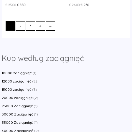
Pierwotna
Aktualna
Pierwotna
Aktualna
€
25.00
€
8.50
€
26.00
€
9.30
cena
cena
cena
cena
wynosiła:
wynosi:
wynosiła:
wynosi:
€ 25.00.
€ 8.50.
€ 26.00.
€ 9.30.
1
2
3
4
→
Kup według zaciągnięć
10000 zaciągnięć
(1)
12000 zaciągnięć
(2)
15000 zaciągnięć
(3)
20000 zaciągnięć
(2)
25000 Zaciągnięć
(1)
30000 Zaciągnięć
(1)
35000 Zaciągnięć
(1)
40000 Zaciągnięć
(9)