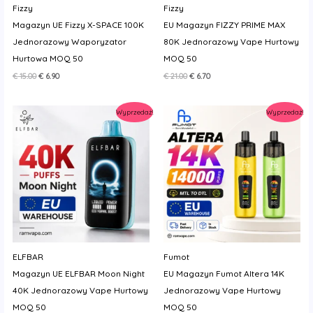
Fizzy
Fizzy
Magazyn UE Fizzy X-SPACE 100K
EU Magazyn FIZZY PRIME MAX
Jednorazowy Waporyzator
80K Jednorazowy Vape Hurtowy
Hurtowa MOQ 50
MOQ 50
Pierwotna
Aktualna
Pierwotna
Aktualna
€
15.00
€
6.90
€
21.00
€
6.70
cena
cena
cena
cena
wynosiła:
wynosi:
wynosiła:
wynosi:
€ 15.00.
€ 6.90.
€ 21.00.
€ 6.70.
Wyprzedaż!
Wyprzedaż!
ELFBAR
Fumot
Magazyn UE ELFBAR Moon Night
EU Magazyn Fumot Altera 14K
40K Jednorazowy Vape Hurtowy
Jednorazowy Vape Hurtowy
MOQ 50
MOQ 50