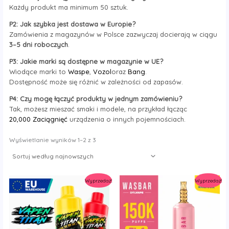
Każdy produkt ma minimum 50 sztuk.
y
P2: Jak szybka jest dostawa w Europie?
Zamówienia z magazynów w Polsce zazwyczaj docierają w ciągu
3–5 dni roboczych
.
P3: Jakie marki są dostępne w magazynie w UE?
Wiodące marki to
Waspe
,
Vozol
oraz
Bang
.
Dostępność może się różnić w zależności od zapasów.
P4: Czy mogę łączyć produkty w jednym zamówieniu?
Tak, możesz mieszać smaki i modele, na przykład łącząc
20,000 Zaciągnięć
urządzenia o innych pojemnościach.
Sortuj
Wyświetlanie wyników 1–2 z 3
wg
najnowszych
Wyprzedaż!
Wyprzedaż!