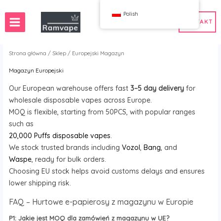
Przejdź
Polish
do
KONTAKT
treści
Strona główna
/
Sklep
/ Europejski Magazyn
Magazyn Europejski
ostawa)
50 sztuk
Polska Hurtownia Vape
Our European warehouse offers fast
3–5 day delivery
for
ka Hurtownia Vape
Polska Hurtownia Vape
wholesale disposable vapes across Europe.
MOQ is flexible, starting from 50PCS, with popular ranges
such as
20,000 Puffs disposable vapes
.
WAHA
Bang
We stock trusted brands including
Vozol
,
Bang
, and
ox
FIHP
Waspe
, ready for bulk orders.
 BAR
HIFANCY
Choosing EU stock helps avoid customs delays and ensures
oodie
OKSO
lower shipping risk.
 Me
Stag Bar
FAQ – Hurtowe e-papierosy z magazynu w Europie
UZY
P1: Jakie jest MOQ dla zamówień z magazynu w UE?
K
Vozol