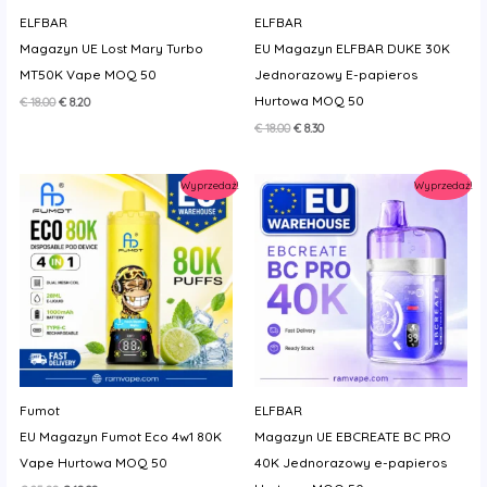
ELFBAR
ELFBAR
Magazyn UE Lost Mary Turbo
EU Magazyn ELFBAR DUKE 30K
MT50K Vape MOQ 50
Jednorazowy E-papieros
Hurtowa MOQ 50
Pierwotna
Aktualna
€
18.00
€
8.20
cena
cena
Pierwotna
Aktualna
€
18.00
€
8.30
wynosiła:
wynosi:
cena
cena
€ 18.00.
€ 8.20.
wynosiła:
wynosi:
€ 18.00.
€ 8.30.
Wyprzedaż!
Wyprzedaż!
Fumot
ELFBAR
EU Magazyn Fumot Eco 4w1 80K
Magazyn UE EBCREATE BC PRO
Vape Hurtowa MOQ 50
40K Jednorazowy e-papieros