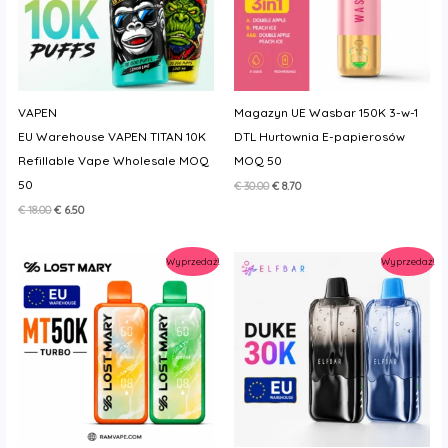
VAPEN
Magazyn UE Wasbar 150K 3-w-1
EU Warehouse VAPEN TITAN 10K
DTL Hurtownia E-papierosów
Refillable Vape Wholesale MOQ
MOQ 50
50
Pierwotna
Aktualna
€
30.00
€
8.70
cena
cena
Pierwotna
Aktualna
€
18.00
€
6.50
wynosiła:
wynosi:
cena
cena
€ 30.00.
€ 8.70.
wynosiła:
wynosi:
€ 18.00.
€ 6.50.
Wyprzedaż!
Wyprzedaż!