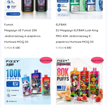
Fumot
ELFBAR
Magazyn UE Fumot 25K
EU Magazyn ELFBAR Lush King
Jednorazowy e-papieros
PRO 40K Jednorazowy E-
Hurtowa MOQ 50
papieros Hurtowa MOQ 50
Pierwotna
Aktualna
Pierwotna
Aktualna
€
18.00
€
6.80
€
18.00
€
8.80
cena
cena
cena
cena
wynosiła:
wynosi:
wynosiła:
wynosi:
€ 18.00.
€ 6.80.
€ 18.00.
€ 8.80.
Wyprzedaż!
Wyprzedaż!