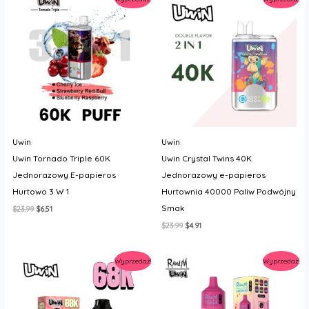
y
Uwin
Uwin
Uwin Tornado Triple 60K
Uwin Crystal Twins 40K
Jednorazowy E-papieros
Jednorazowy e-papieros
Hurtowo 3 W 1
Hurtownia 40000 Paliw Podwójny
Smak
Pierwotna
Aktualna
$
23.99
$
6.51
cena
cena
Pierwotna
Aktualna
$
23.99
$
4.91
wynosiła:
wynosi:
cena
cena
$23.99.
$6.51.
wynosiła:
wynosi:
$23.99.
$4.91.
Wyprzedaż!
Wyprzedaż!