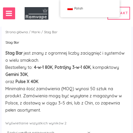
Przejdź
Polish
do
KONTAKT
treści
Strona główna
/
Marki
/ Stag Bar
Stag Bar
ostawa)
50 sztuk
Polska Hurtownia Vape
Stag Bar
jest znany z ogromnej liczby zaciągnięć i systemów
ka Hurtownia Vape
Polska Hurtownia Vape
o wielu smakach.
Bestsellery to:
4-w-1 80K
,
Potrójny 3-w-1 60K
, kompaktowy
Gemini 30K
,
oraz
Pulse X 40K
.
WAHA
Bang
Minimalna ilość zamówienia (MOQ) wynosi 50 sztuk na
ox
FIHP
produkt. Zamówienia mogą być wysyłane z magazynów w
 BAR
HIFANCY
Polsce, z dostawą w ciągu 3–5 dni, lub z Chin, co zapewnia
oodie
OKSO
pełen asortyment.
 Me
Stag Bar
Sortuj
Wyświetlanie wszystkich wyników 2
UZY
wg
najnowszych
K
Vozol