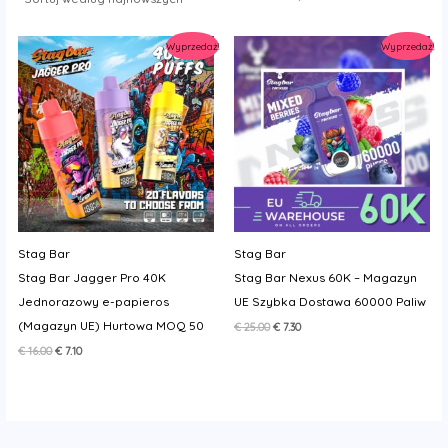
y
Wyprzedaż!
Wyprzedaż!
Stag Bar
Stag Bar
Stag Bar Jagger Pro 40K
Stag Bar Nexus 60K – Magazyn
Jednorazowy e-papieros
UE Szybka Dostawa 60000 Paliw
(Magazyn UE) Hurtowa MOQ 50
Pierwotna
Aktualna
€
25.00
€
7.30
cena
cena
Pierwotna
Aktualna
€
16.00
€
7.10
wynosiła:
wynosi:
cena
cena
€ 25.00.
€ 7.30.
wynosiła:
wynosi:
€ 16.00.
€ 7.10.