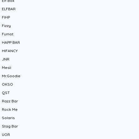
Elf Box
ELFBAR
FIHP
Fizzy
Fumot
HAPP BAR
HIFANCY
JNR
Mesii
Mr.Goodie
OKSO
QST
Razz Bar
Rock Me
Solaris
Stag Bar
UOR