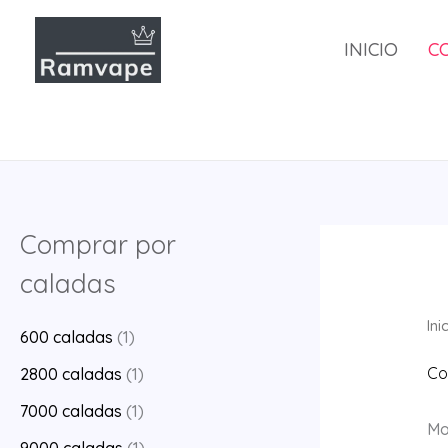
Saltar
al
INICIO
C
contenido
Comprar por
caladas
Ini
600 caladas
(1)
Co
2800 caladas
(1)
7000 caladas
(1)
Mo