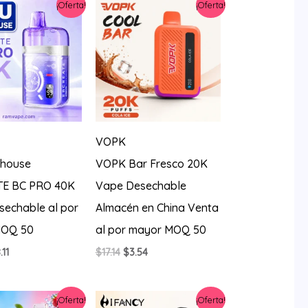
¡Oferta!
¡Oferta!
4.27.
$9.94.
VOPK
house
VOPK Bar Fresco 20K
E BC PRO 40K
Vape Desechable
sechable al por
Almacén en China Venta
MOQ 50
al por mayor MOQ 50
El
El
El
.11
$
17.14
$
3.54
ecio
precio
precio
precio
iginal
actual
original
actual
a:
es:
era:
es:
¡Oferta!
¡Oferta!
0.56.
$8.11.
$17.14.
$3.54.