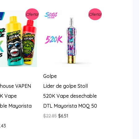
¡Oferta!
¡Oferta!
Golpe
house VAPEN
Líder de golpe Stoll
0K Vape
520K Vape desechable
ble Mayorista
DTL Mayorista MOQ 50
El
El
$
22.85
$
6.51
precio
precio
El
.43
original
actual
ecio
precio
era:
es:
iginal
actual
$22.85.
$6.51.