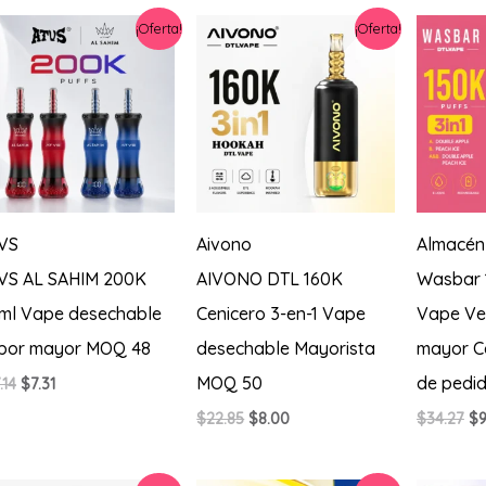
era:
es:
er
¡Oferta!
¡Oferta!
$20.56.
$8.23.
$2
VS
Aivono
Almacén
VS AL SAHIM 200K
AIVONO DTL 160K
Wasbar 
ml Vape desechable
Cenicero 3-en-1 Vape
Vape Ve
 por mayor MOQ 48
desechable Mayorista
mayor C
MOQ 50
de pedi
El
El
.14
$
7.31
precio
precio
El
El
El
$
22.85
$
8.00
$
34.27
$
9
original
actual
precio
precio
pr
era:
es:
original
actual
or
$17.14.
$7.31.
era:
es:
er