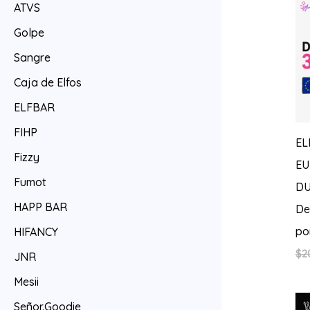
ATVS
Golpe
Sangre
Caja de Elfos
ELFBAR
FIHP
EL
Fizzy
EU
Fumot
DU
HAPP BAR
De
po
HIFANCY
$
2
JNR
Mesii
Señor.Goodie