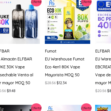
¡Oferta!
¡Oferta!
$22.85.
$8.00.
$3
FBAR
Fumot
ELFBAR
 Almacén ELFBAR
EU Warehouse Fumot
EU Ware
KE 30K Vape
Eco 4en1 80K Vape
EBCREAT
sechable Venta al
Mayorista MOQ 50
Vape de
r mayor MOQ 50
mayor 
El
El
$
28.56
$
12.34
precio
precio
El
El
El
0.56
$
9.48
$
20.56
$
8
original
actual
precio
precio
pr
era:
es:
original
actual
or
$28.56.
$12.34.
era:
es:
er
¡Oferta!
¡Oferta!
$20.56.
$9.48.
$2