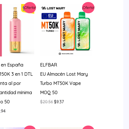
a:
es:
¡Oferta!
¡Oferta!
0.56.
$7.43.
 en España
ELFBAR
150K 3 en 1 DTL
EU Almacén Lost Mary
nta al por
Turbo MT50K Vape
antidad mínima
MOQ 50
do 50
El
El
$
20.56
$
9.37
precio
precio
El
.94
original
actual
ecio
precio
era:
es:
iginal
actual
$20.56.
$9.37.
a:
es: