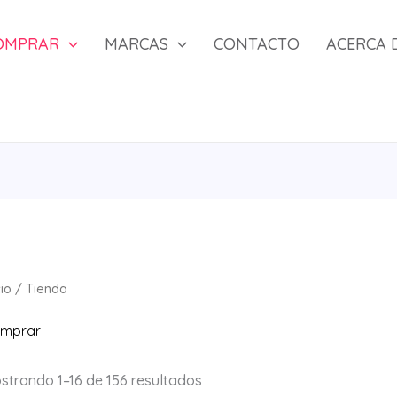
OMPRAR
MARCAS
CONTACTO
ACERCA 
cio
/ Tienda
mprar
Ordenado
strando 1–16 de 156 resultados
por