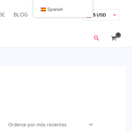
Spanish
DE
BLOG
$ USD
€ EUR
Buscar