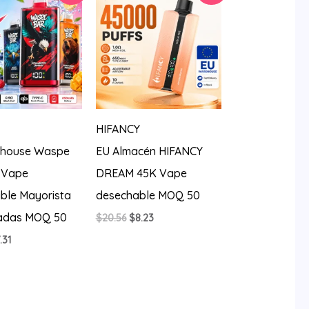
HIFANCY
ehouse Waspe
EU Almacén HIFANCY
 Vape
DREAM 45K Vape
ble Mayorista
desechable MOQ 50
adas MOQ 50
El
El
$
20.56
$
8.23
precio
precio
El
.31
original
actual
ecio
precio
era:
es:
iginal
actual
$20.56.
$8.23.
a:
es:
0.56.
$7.31.