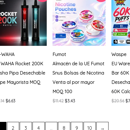
-WAHA
Fumot
Waspe
 WAHA Rocket 200K
Almacén de la UE Fumot
EU War
isha Pipa Desechable
Snus Bolsas de Nicotina
Bar 60K
pe Mayorista MOQ
Venta al por mayor
Desecha
MOQ 100
60K Cal
El
El
El
El
El
.14
$
6.63
$
11.42
$
3.43
$
20.56
$
7
precio
precio
precio
precio
pr
original
actual
original
actual
or
era:
es:
era:
es:
er
$17.14.
$6.63.
$11.42.
$3.43.
$2
1
2
3
4
…
8
9
10
→