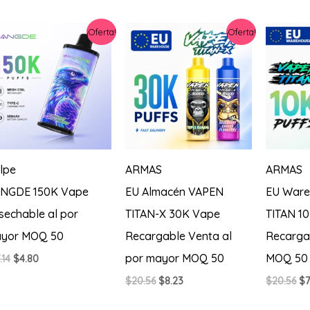
lo
más
reciente
¡Oferta!
¡Oferta!
lpe
ARMAS
ARMAS
NGDE 150K Vape
EU Almacén VAPEN
EU Ware
sechable al por
TITAN-X 30K Vape
TITAN 1
yor MOQ 50
Recargable Venta al
Recarga
por mayor MOQ 50
MOQ 50
El
El
.14
$
4.80
precio
precio
El
El
El
$
20.56
$
8.23
$
20.56
$
7
original
actual
precio
precio
pr
era:
es:
original
actual
or
$17.14.
$4.80.