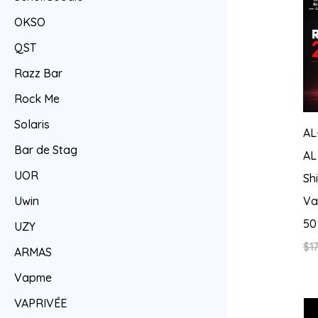
OKSO
QST
Razz Bar
Rock Me
Solaris
AL
Bar de Stag
AL
UOR
Sh
Va
Uwin
50
UZY
$
17
ARMAS
Vapme
VAPRIVÉE