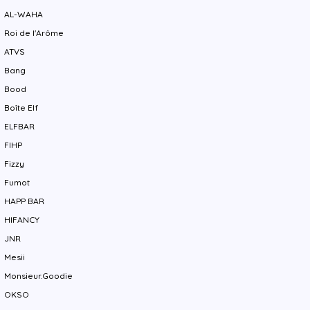
AL-WAHA
Roi de l'Arôme
ATVS
Bang
Bood
Boîte Elf
ELFBAR
FIHP
Fizzy
Fumot
HAPP BAR
HIFANCY
JNR
Mesii
Monsieur.Goodie
OKSO