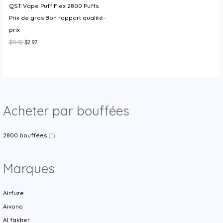
QST Vape Puff Flex 2800 Puffs
y
Prix de gros Bon rapport qualité-
prix
Le
Le
$
11.42
$
2.97
prix
prix
initial
actuel
était :
est :
$11.42.
$2.97.
Acheter par bouffées
2800 bouffées
(1)
Marques
Airfuze
Aivono
Al fakher