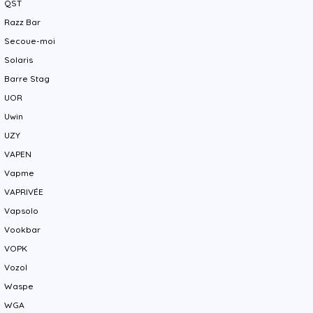
QST
Razz Bar
Secoue-moi
Solaris
Barre Stag
UOR
Uwin
UZY
VAPEN
Vapme
VAPRIVÉE
Vapsolo
Vookbar
VOPK
Vozol
Waspe
WGA