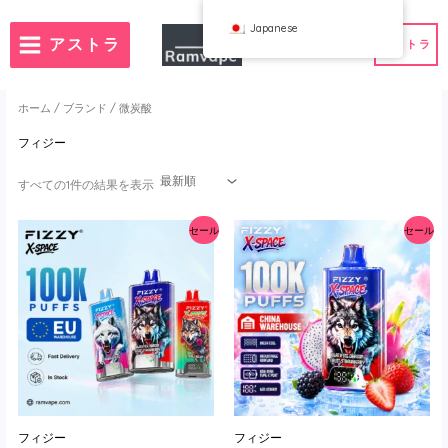
コ
Japanese
ン
アストラ
アストラ
テ
ン
ツ
ホーム
/
ブランド
/ 微炭酸
へ
フィジー
ス
）
注文数50個
フランス卸売VAPE
キ
ランド卸売VAPE
スペイン卸売VAPE
最
すべての1件の結果を表示
新
ッ
順
で
プ
セール
セール
並
べ
替
え
WAHA
Bang
フボックス
FIHP
 BAR
HIFANCY
ター・グッディ
OKSO
クミー
スタッグバー
ウィン
UZY
フィジー
フィジー
K
Vozol