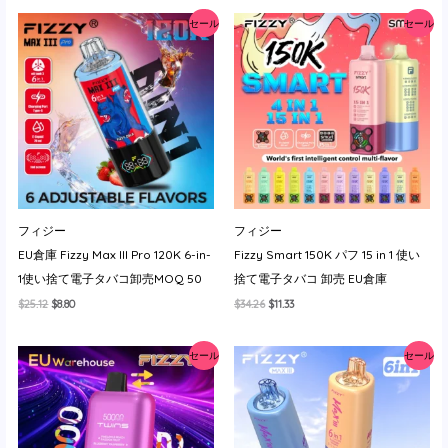
格
価
格
価
セール
セール
は
格
は
格
$27.42
は
$23.99
は
で
$5.83
で
$7.65
し
で
し
で
た。
す。
た。
す。
フィジー
フィジー
EU倉庫 Fizzy Max III Pro 120K 6-in-
Fizzy Smart 150K パフ 15 in 1 使い
1使い捨て電子タバコ卸売MOQ 50
捨て電子タバコ 卸売 EU倉庫
元
現
元
現
$
25.12
$
8.80
$
34.26
$
11.33
の
在
の
在
価
の
価
の
格
価
格
価
セール
セール
は
格
は
格
$25.12
は
$34.26
は
で
$8.80
で
$11.33
し
で
し
で
た。
す。
た。
す。