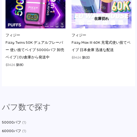
在庫切れ
フィジー
フィジー
Fizzy Twins 50K デュアルフレーバ
Fizzy Max III 60K 充電式使い捨てベ
ー 使い捨てベイプ 50000パフ 卸売
イプ 日本倉庫 迅速な配送
ベイプ | EU倉庫から発送中
元
現
$
34.26
$
8.00
の
在
元
現
$
34.26
$
8.80
価
の
の
在
格
価
価
の
は
格
格
価
$34.26
は
は
格
で
$8.00
$34.26
は
し
で
で
$8.80
た。
す。
し
で
た。
す。
パフ数で探す
50000パフ
(1)
60000パフ
(1)