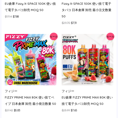
EU倉庫 Fizzy X-SPACE 100K 使い捨
Fizzy X-SPACE 100K 使い捨て電子
イ
て電子タバコ卸売 MOQ 50
タバコ 日本倉庫 卸売 最小注文数量
50
元
現
$
17.14
$
7.88
の
在
元
現
$
29.70
$
7.31
価
の
の
在
格
価
価
の
は
格
格
価
$17.14
は
セール
セール
は
格
で
$7.88
$29.70
は
し
で
で
$7.31
た。
す。
し
で
た。
す。
フィジー
フィジー
FIZZY PRIME MAX 80K 使い捨てベ
EU倉庫 FIZZY PRIME MAX 80K 使い
イプ 日本倉庫 卸売 最小発注数量 50
捨て電子タバコ卸売 MOQ 50
元
現
元
現
$
27.42
$
5.83
$
23.99
$
7.65
の
在
の
在
価
の
価
の