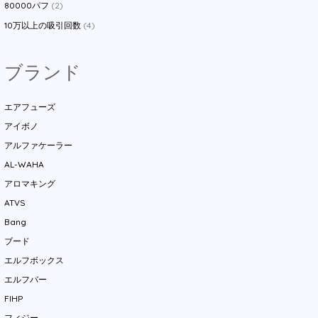
80000パフ
(2)
10万以上の吸引回数
(4)
ブランド
エアフューズ
アイボノ
アルファケーラー
AL-WAHA
アロマキング
ATVS
Bang
ブード
エルフボックス
エルフバー
FIHP
フィジー