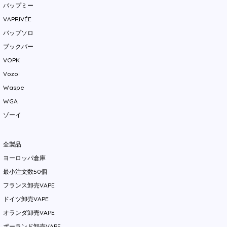
バップミー
VAPRIVÉE
バップソロ
ブックバー
VOPK
Vozol
Waspe
WGA
ゾーイ
全製品
ヨーロッパ倉庫
最小注文数50個
フランス卸売VAPE
ドイツ卸売VAPE
オランダ卸売VAPE
ポーランド卸売VAPE