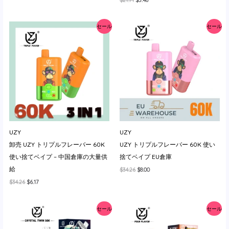
価
の
の
在
格
価
価
の
は
格
格
価
$18.28
は
セール
セール
は
格
で
$5.37
$21.71
は
し
で
で
$5.48
た。
す。
し
で
た。
す。
UZY
UZY
卸売 UZY トリプルフレーバー 60K
UZY トリプルフレーバー 60K 使い
使い捨てベイプ – 中国倉庫の大量供
捨てベイプ EU倉庫
給
元
現
$
34.26
$
8.00
の
在
元
現
$
34.26
$
6.17
価
の
の
在
格
価
価
の
は
格
格
価
$34.26
は
セール
セール
は
格
で
$8.00
$34.26
は
し
で
で
$6.17
た。
す。