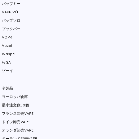
バップミー
VAPRIVÉE
バップソロ
ブックバー
VOPK
Vozol
Waspe
WGA
ゾーイ
全製品
ヨーロッパ倉庫
最小注文数50個
フランス卸売VAPE
ドイツ卸売VAPE
オランダ卸売VAPE
ポーランド卸売VAPE