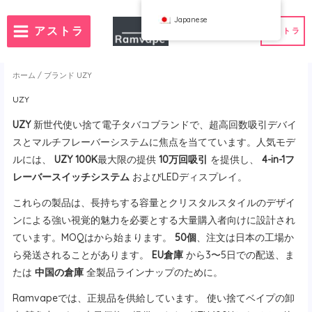
コ
Japanese
ン
アストラ
アストラ
テ
ン
ツ
ホーム
/
ブランド
UZY
へ
UZY
ス
）
注文数50個
フランス卸売VAPE
UZY
新世代使い捨て電子タバコブランドで、超高回数吸引デバイ
キ
ランド卸売VAPE
スペイン卸売VAPE
ッ
スとマルチフレーバーシステムに焦点を当てています。人気モデ
プ
ルには、
UZY 100K
最大限の提供
10万回吸引
を提供し、
4-in-1フ
レーバースイッチシステム
およびLEDディスプレイ。
これらの製品は、長持ちする容量とクリスタルスタイルのデザイ
WAHA
Bang
ンによる強い視覚的魅力を必要とする大量購入者向けに設計され
フボックス
FIHP
ています。MOQはから始まります。
50個
、注文は日本の工場か
 BAR
HIFANCY
ら発送されることがあります。
EU倉庫
から3〜5日での配送、ま
ター・グッディ
OKSO
たは
中国の倉庫
全製品ラインナップのために。
クミー
スタッグバー
ウィン
UZY
Ramvapeでは、正規品を供給しています。
使い捨てベイプの卸
K
Vozol