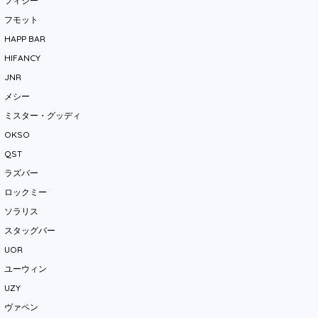
フィジー
フモット
HAPP BAR
HIFANCY
JNR
メシー
ミスター・グッディ
OKSO
QST
ラズバー
ロックミー
ソラリス
スタッグバー
UOR
ユーウィン
UZY
ヴァペン