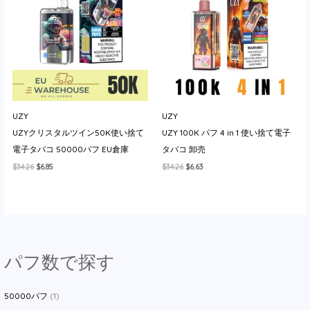
し
で
た。
す。
UZY
UZY
UZYクリスタルツイン50K使い捨て
UZY 100K パフ 4 in 1 使い捨て電子
電子タバコ 50000パフ EU倉庫
タバコ 卸売
元
現
元
現
$
34.26
$
6.85
$
34.26
$
6.63
の
在
の
在
価
の
価
の
格
価
格
価
は
格
は
格
$34.26
は
$34.26
は
で
$6.85
で
$6.63
し
で
し
で
た。
す。
た。
す。
パフ数で探す
50000パフ
(1)