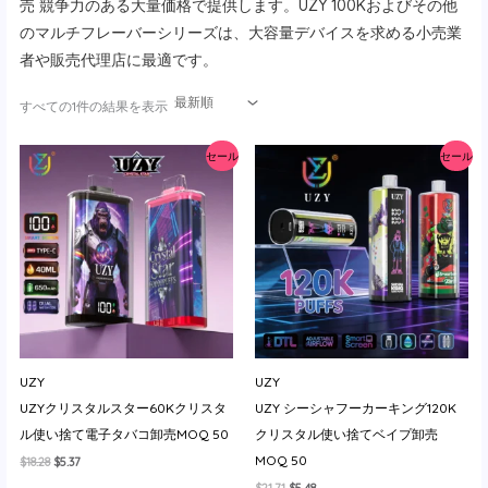
売
競争力のある大量価格で提供します。UZY 100Kおよびその他
イ
のマルチフレーバーシリーズは、大容量デバイスを求める小売業
者や販売代理店に最適です。
最
すべての1件の結果を表示
新
順
で
セール
セール
並
べ
替
え
UZY
UZY
UZYクリスタルスター60Kクリスタ
UZY シーシャフーカーキング120K
ル使い捨て電子タバコ卸売MOQ 50
クリスタル使い捨てベイプ卸売
MOQ 50
元
現
$
18.28
$
5.37
の
在
元
現
$
21.71
$
5.48