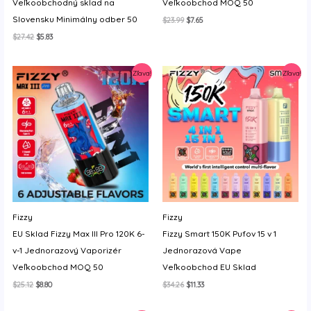
Veľkoobchodný sklad na
Veľkoobchod MOQ 50
Slovensku Minimálny odber 50
Original
Current
$
23.99
$
7.65
price
price
Original
Current
$
27.42
$
5.83
was:
is:
price
price
$23.99.
$7.65.
was:
is:
$27.42.
$5.83.
Zľava!
Zľava!
Fizzy
Fizzy
EU Sklad Fizzy Max III Pro 120K 6-
Fizzy Smart 150K Pufov 15 v 1
v-1 Jednorazový Vaporizér
Jednorazová Vape
Veľkoobchod MOQ 50
Veľkoobchod EU Sklad
Original
Current
Original
Current
$
25.12
$
8.80
$
34.26
$
11.33
price
price
price
price
was:
is:
was:
is: