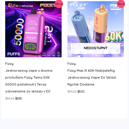
$25.12.
$8.80.
$34.26.
$11.33.
Zľava!
Zľava!
NEDOSTUPNÝ
Fizzy
Fizzy
Jednorazový vape s dvoma
Fizzy Max III 60K Nabíjateľný
príchuťami Fizzy Twins 50K
Jednorazový Vape EU Sklad
50000 potiahnutí | Teraz
Rýchle Dodanie
odosielame zo skladu v EÚ
Original
Current
$
34.26
$
8.00
price
price
Original
Current
$
34.26
$
8.80
was:
is:
price
price
$34.26.
$8.00.
was:
is:
$34.26.
$8.80.