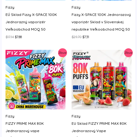
y
Fizzy
Fizzy
EÚ Sklad Fizzy X-SPACE 100K
Fizzy X-SPACE 100K Jednorazový
Jednorazný vaporizér
vaporizér Sklad v Slovenskej
Veľkoobchod MOQ 50
republike Veľkoobchod MOQ 50
Original
Current
Original
Current
$
17.14
$
7.88
$
29.70
$
7.31
price
price
price
price
was:
is:
was:
is:
$17.14.
$7.88.
$29.70.
$7.31.
Zľava!
Zľava!
Fizzy
Fizzy
FIZZY PRIME MAX 80K
EU Sklad FIZZY PRIME MAX 80K
Jednorazový vape
Jednorazový Vape