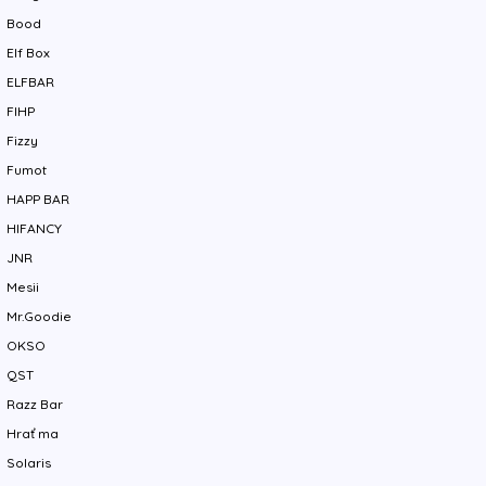
Bood
Elf Box
ELFBAR
FIHP
Fizzy
Fumot
HAPP BAR
HIFANCY
JNR
Mesii
Mr.Goodie
OKSO
QST
Razz Bar
Hrať ma
Solaris