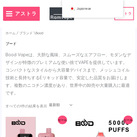
コ
Japanese
ン
アストラ
アストラ
テ
ン
ツ
ホーム
/
ブランド
\Bood
へ
ブード
ス
）
注文数50個
フランス卸売VAPE
Bood Vapeは、大胆な風味、スムーズなエアフロー、モダンなデ
キ
ランド卸売VAPE
スペイン卸売VAPE
ッ
ザインが特徴のプレミアムな使い捨てVAPEを提供しています。
プ
コンパクトなスタイルから大容量デバイスまで、メッシュコイル
技術と長持ちするEリキッド容量で、安定した品質をお届けしま
す。複数のニコチン濃度があり、世界中の卸売や大量購入に最適
WAHA
Bang
です。
フボックス
FIHP
 BAR
HIFANCY
最
すべての1件の結果を表示
新
ター・グッディ
OKSO
順
で
セール
セール
並
クミー
スタッグバー
べ
替
ウィン
UZY
え
K
Vozol