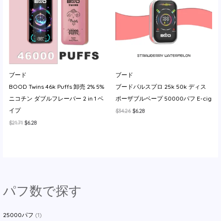
イ
ブード
ブード
BOOD Twins 46k Puffs 卸売 2% 5%
ブードパルスプロ 25k 50k ディス
ニコチン ダブルフレーバー 2 in 1 ベ
ポーザブルベープ 50000パフ E-cig
イプ
元
現
$
34.26
$
6.28
の
在
元
現
$
21.71
$
6.28
価
の
の
在
格
価
価
の
は
格
格
価
$34.26
は
は
格
で
$6.28
$21.71
は
し
で
で
$6.28
た。
す。
し
で
た。
す。
パフ数で探す
25000パフ
(1)