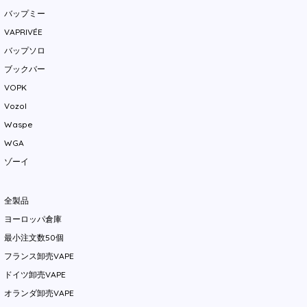
バップミー
VAPRIVÉE
バップソロ
ブックバー
VOPK
Vozol
Waspe
WGA
ゾーイ
全製品
ヨーロッパ倉庫
最小注文数50個
フランス卸売VAPE
ドイツ卸売VAPE
オランダ卸売VAPE