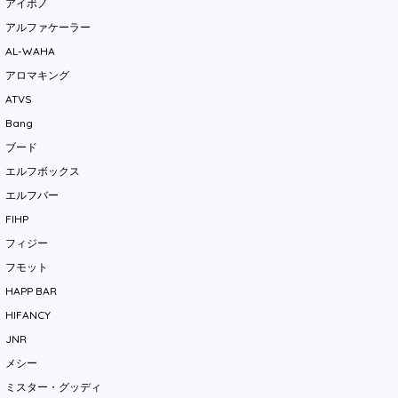
アイボノ
アルファケーラー
AL-WAHA
アロマキング
ATVS
Bang
ブード
エルフボックス
エルフバー
FIHP
フィジー
フモット
HAPP BAR
HIFANCY
JNR
メシー
ミスター・グッディ