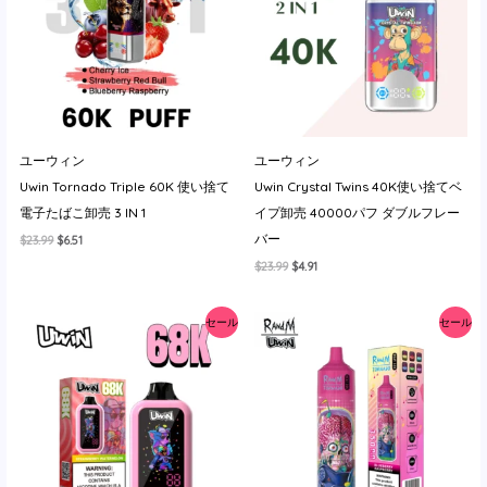
イ
ユーウィン
ユーウィン
Uwin Tornado Triple 60K 使い捨て
Uwin Crystal Twins 40K使い捨てベ
電子たばこ卸売 3 IN 1
イプ卸売 40000パフ ダブルフレー
バー
元
現
$
23.99
$
6.51
の
在
元
現
$
23.99
$
4.91
価
の
の
在
格
価
価
の
は
格
格
価
$23.99
は
セール
セール
は
格
で
$6.51
$23.99
は
し
で
で
$4.91
た。
す。
し
で
た。
す。