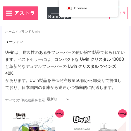
コ
Japanese
ン
アストラ
アストラ
テ
ン
ツ
ホーム
/
ブランド
Uwin
へ
ユーウィン
ス
）
注文数50個
フランス卸売VAPE
Uwinは、耐久性のある多フレーバーの使い捨て製品で知られてい
キ
ランド卸売VAPE
スペイン卸売VAPE
ます。ベストセラーには、コンパクトな
Uwin クリスタル 10000
ッ
と革新的なデュアルフレーバーの
Uwin クリスタル ツインズ
プ
40K
.
があります。Uwin製品を最低発注数量50個から卸売りで提供し
WAHA
Bang
ており、日本国内の倉庫から迅速かつ効率的に配送します。
フボックス
FIHP
最
すべての1件の結果を表示
 BAR
HIFANCY
新
順
ター・グッディ
OKSO
で
セール
セール
並
クミー
スタッグバー
べ
替
ウィン
UZY
え
K
Vozol