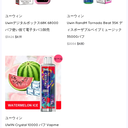
ユーウィン
ユーウィン
Uwinデジタルボックス68K 68000
Uwin RandM Tornado Beat 35K デ
パフ使い捨て電子タバコ卸売
ィスポーザブルベイプミュージック
35000パフ
元
現
$
34.26
$
4.91
の
在
元
現
$
20.56
$
4.80
価
の
の
在
格
価
価
の
は
格
格
価
$34.26
は
セール
は
格
で
$4.91
$20.56
は
し
で
で
$4.80
た。
す。
し
で
た。
す。
ユーウィン
UWIN Crystal 10000 パフ Vapme