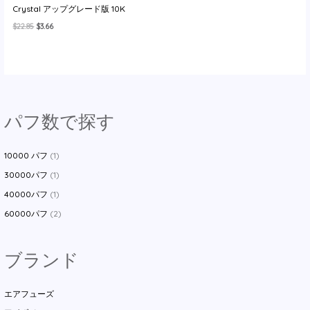
Crystal アップグレード版 10K
元
現
$
22.85
$
3.66
の
在
価
の
格
価
は
格
$22.85
は
で
$3.66
し
で
た。
す。
パフ数で探す
10000 パフ
(1)
30000パフ
(1)
40000パフ
(1)
60000パフ
(2)
ブランド
エアフューズ