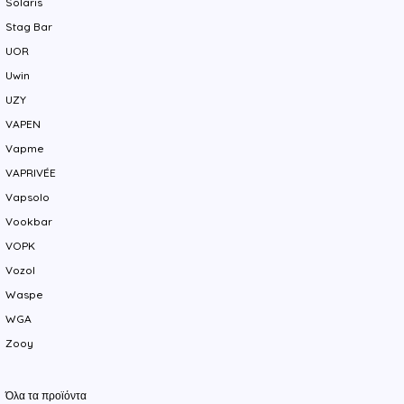
Solaris
Stag Bar
UOR
Uwin
UZY
VAPEN
Vapme
VAPRIVÉE
Vapsolo
Vookbar
VOPK
Vozol
Waspe
WGA
Zooy
Όλα τα προϊόντα