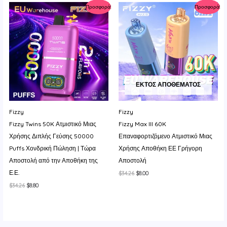
$25.12.
είναι:
$34.26.
είναι:
Προσφορά!
Προσφορά!
$8.80.
$11.33.
ΕΚΤΌΣ ΑΠΟΘΈΜΑΤΟΣ
Fizzy
Fizzy
Fizzy Twins 50K Ατμιστικό Μιας
Fizzy Max III 60K
Χρήσης Διπλής Γεύσης 50000
Επαναφορτιζόμενο Ατμιστικό Μιας
Puffs Χονδρική Πώληση | Τώρα
Χρήσης Αποθήκη ΕΕ Γρήγορη
Αποστολή από την Αποθήκη της
Αποστολή
Ε.Ε.
Original
Η
$
34.26
$
8.00
price
τρέχουσα
Original
Η
$
34.26
$
8.80
was:
τιμή
price
τρέχουσα
$34.26.
είναι:
was:
τιμή
$8.00.
$34.26.
είναι:
$8.80.