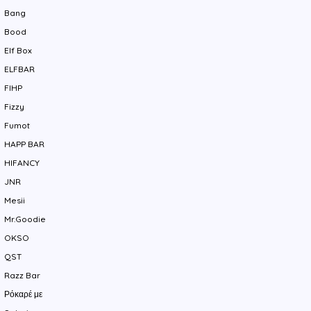
Bang
Bood
Elf Box
ELFBAR
FIHP
Fizzy
Fumot
HAPP BAR
HIFANCY
JNR
Mesii
Mr.Goodie
OKSO
QST
Razz Bar
Ρόκαρέ με