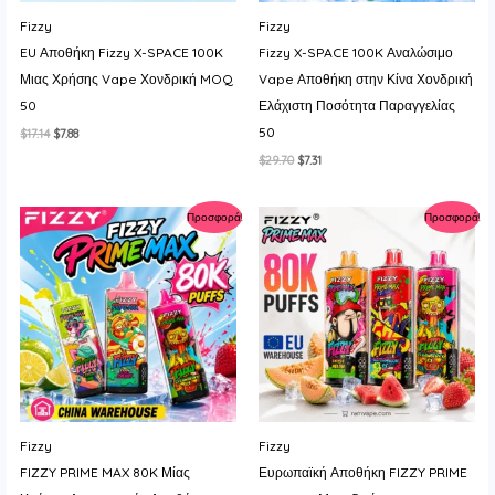
y
Fizzy
Fizzy
EU Αποθήκη Fizzy X-SPACE 100K
Fizzy X-SPACE 100K Αναλώσιμο
Μιας Χρήσης Vape Χονδρική MOQ
Vape Αποθήκη στην Κίνα Χονδρική
50
Ελάχιστη Ποσότητα Παραγγελίας
50
Original
Η
$
17.14
$
7.88
price
τρέχουσα
Original
Η
$
29.70
$
7.31
was:
τιμή
price
τρέχουσα
$17.14.
είναι:
was:
τιμή
$7.88.
$29.70.
είναι:
Προσφορά!
Προσφορά!
$7.31.
Fizzy
Fizzy
FIZZY PRIME MAX 80K Μίας
Ευρωπαϊκή Αποθήκη FIZZY PRIME