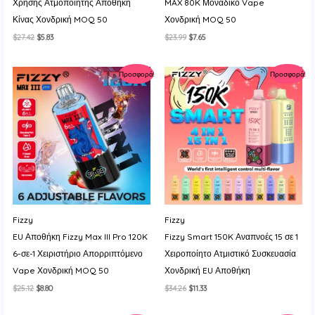
Χρήσης Ατμοποιητής Αποθήκη
MAX 80K Μοναδικό Vape
Κίνας Χονδρική MOQ 50
Χονδρική MOQ 50
Original
Η
Original
Η
$
27.42
$
5.83
$
23.99
$
7.65
price
τρέχουσα
price
τρέχουσα
was:
τιμή
was:
τιμή
$27.42.
είναι:
$23.99.
είναι:
Προσφορά!
Προσφορά!
$5.83.
$7.65.
Fizzy
Fizzy
EU Αποθήκη Fizzy Max III Pro 120K
Fizzy Smart 150K Αναπνοές 15 σε 1
6-σε-1 Χειριστήριο Απορριπτόμενο
Χειροποίητο Ατμιστικό Συσκευασία
Vape Χονδρική MOQ 50
Χονδρική EU Αποθήκη
Original
Η
Original
Η
$
25.12
$
8.80
$
34.26
$
11.33
price
τρέχουσα
price
τρέχουσα
was:
τιμή
was:
τιμή