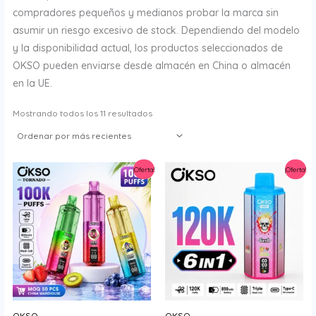
compradores pequeños y medianos probar la marca sin
y
asumir un riesgo excesivo de stock. Dependiendo del modelo
y la disponibilidad actual, los productos seleccionados de
OKSO pueden enviarse desde almacén en China o almacén
en la UE.
Ordenado
Mostrando todos los 11 resultados
por
lo
más
reciente
¡Oferta!
¡Oferta!
OKSO
OKSO