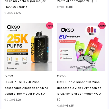
en China Venta al por mayor
Venta al por mayor MOQ 50
MOQ 50 España
El
El
€
21.00
€
4.80
precio
precio
El
El
€
28.00
€
6.40
original
actual
precio
precio
era:
es:
original
actual
€ 21.00.
€ 4.80.
era:
es:
¡Oferta!
¡Oferta!
€ 28.00.
€ 6.40.
OKSO
OKSO
OKSO PULSE X 25K Vape
OKSO Doble Sabor 60K Vape
desechable Almacén en China
desechable 2 en 1, Almacén de
Venta al por mayor MOQ 50
la UE, venta al por mayor MOQ
50
El
El
€
21.00
€
5.20
precio
precio
El
El
€
29.99
€
6.95
original
actual
precio
precio