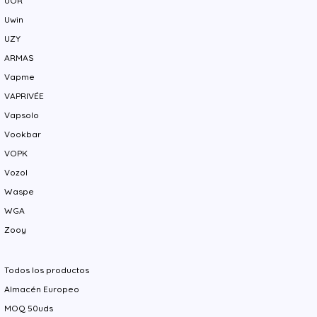
UOR
Uwin
UZY
ARMAS
Vapme
VAPRIVÉE
Vapsolo
Vookbar
VOPK
Vozol
Waspe
WGA
Zooy
Todos los productos
Almacén Europeo
MOQ 50uds