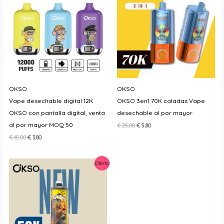
OKSO
OKSO
Vape desechable digital 12K
OKSO 3en1 70K caladas Vape
OKSO con pantalla digital, venta
desechable al por mayor
al por mayor MOQ 50
El
El
€
25.00
€
5.80
precio
precio
El
El
€
15.00
€
3.80
original
actual
precio
precio
era:
es:
original
actual
€ 25.00.
€ 5.80.
era:
es:
¡Oferta!
€ 15.00.
€ 3.80.