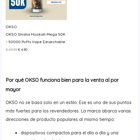
OKSO
OKSO Shisha Hookah Mega 50K
– 50000 Puffs Vape Desechable
El
El
€
29.99
€
4.90
precio
precio
original
actual
era:
es:
€ 29.99.
€ 4.90.
Por qué OKSO funciona bien para la venta al por
mayor
OKSO no se basa solo en un estilo. Ese es uno de sus puntos
más fuertes para los revendedores. La marca abarca varias
direcciones de producto populares al mismo tiempo:
dispositivos compactos para el día a día y una