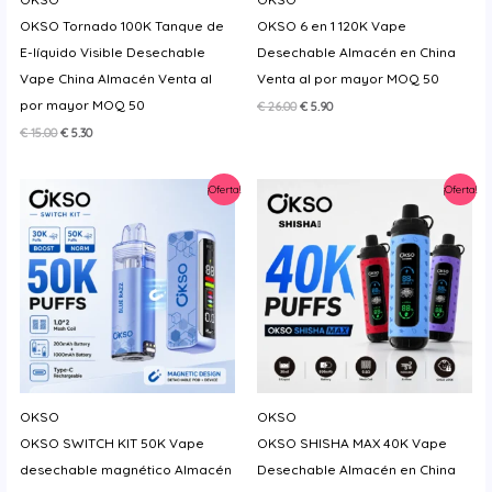
OKSO Tornado 100K Tanque de
OKSO 6 en 1 120K Vape
E-líquido Visible Desechable
Desechable Almacén en China
Vape China Almacén Venta al
Venta al por mayor MOQ 50
por mayor MOQ 50
El
El
€
26.00
€
5.90
precio
precio
El
El
€
15.00
€
5.30
original
actual
precio
precio
era:
es:
original
actual
€ 26.00.
€ 5.90.
era:
es:
¡Oferta!
¡Oferta!
€ 15.00.
€ 5.30.
OKSO
OKSO
OKSO SWITCH KIT 50K Vape
OKSO SHISHA MAX 40K Vape
desechable magnético Almacén
Desechable Almacén en China