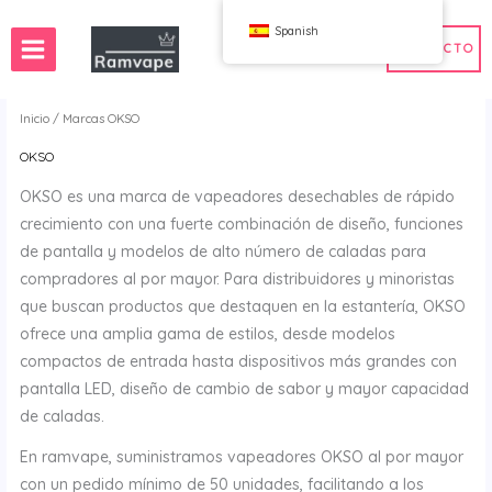
Saltar
Spanish
al
CONTACTO
contenido
Inicio
/
Marcas
OKSO
OKSO
a rápida)
 50uds
Vapeo al por mayor en Francia
OKSO es una marca de vapeadores desechables de rápido
es Bajos
o al por mayor en Polonia
Vapeo al por mayor en España
crecimiento con una fuerte combinación de diseño, funciones
aña
de pantalla y modelos de alto número de caladas para
compradores al por mayor. Para distribuidores y minoristas
que buscan productos que destaquen en la estantería, OKSO
WAHA
Golpe
ofrece una amplia gama de estilos, desde modelos
de Elfos
FIHP
compactos de entrada hasta dispositivos más grandes con
 BAR
HIFANCY
pantalla LED, diseño de cambio de sabor y mayor capacidad
r.Goodie
OKSO
de caladas.
 Me
Bar de Stag
En ramvape, suministramos vapeadores OKSO al por mayor
UZY
con un pedido mínimo de 50 unidades, facilitando a los
K
Vozol