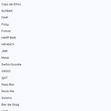
Caja de Elfos
ELFBAR
FIHP
Fizzy
Fumot
HAPP BAR
HIFANCY
JNR
Mesii
Señor.Goodie
OKSO
QST
Razz Bar
Rock Me
Solaris
Bar de Stag