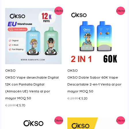
era:
es:
original
actual
€ 21.00.
€ 5.20.
era:
es:
¡Oferta!
¡Oferta!
€ 29.99.
€ 6.95.
OKSO
OKSO
OKSO Vape desechable Digital
OKSO Doble Sabor 60K Vape
12K con Pantalla Digital
Descartable 2-en-1 Venta al por
(Almacén UE) Venta al por
mayor MOQ 50
mayor MOQ 50
El
El
€
29.99
€
5.20
precio
precio
El
El
€
29.99
€
5.70
original
actual
precio
precio
era:
es:
original
actual
€ 29.99.
€ 5.20.
era:
es:
¡Oferta!
¡Oferta!
€ 29.99.
€ 5.70.