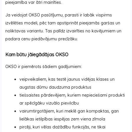
pieejamība var ātri mainīties.
Ja veidojat OKSO pasūtījumu, parasti ir labāk vispirms
izvēlēties modeli, pēc tam apstiprināt pieejamās garšas un
noliktavas variantu. Tas palīdz izvairīties no kavējumiem un
padara cenu piedāvājumu precīzāku.
Kam būtu jāiegādājas OKSO
OKSO ir piemērots šādiem gadījumiem:
veipveikaliem, kas testē jaunus vidējas klases un
augstas dūmu daudzuma produktus
tiešsaistes pārdevējiem, kuriem nepieciešami produkti
ar spēcīgāku vizuālo pievilcību
vairumtirgotājiem, kuri meklē gan kompaktas, gan
lielākas ietilpības iespējas zem viena zīmola
pircēji, kuri vēlas dažādību funkcijās, ne tikai