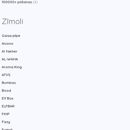
100000+ pūšanas
(2)
Zīmoli
Gaisa pīpe
Aivono
Al fakher
AL-WAHA
Aroma King
ATVS
Bumbas
Bood
Elf Box
ELFBAR
FIHP
Fizzy
Fumot