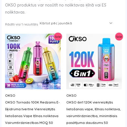
OKSO produktus var nosūtīt no noliktavas Ķīnā vai ES
y
noliktavas.
Kārtots
Rādīti visi 1 rezultāts
pēc
jaunākā
Sale!
Sale!
OKSO
OKSO
OKSO Tornado 100K Redzams E-
OKSO 6in1 120K vienreizējās
šķidruma tvertne Vienreizējās
lietošanas vape, Ķīnas noliktava,
lietošanas Vape Ķīnas noliktava
vairumtirdzniecība, minimālais
Vairumtirdzniecības MOQ 50
pasūtījuma daudzums 50