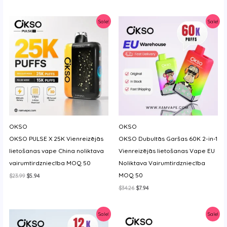
price
price
was:
is:
$31.99.
$7.31.
Sale!
Sale!
OKSO
OKSO
OKSO PULSE X 25K Vienreizējās
OKSO Dubultās Garšas 60K 2-in-1
lietošanas vape China noliktava
Vienreizējās lietošanas Vape EU
vairumtirdzniecība MOQ 50
Noliktava Vairumtirdzniecība
MOQ 50
Original
Current
$
23.99
$
5.94
price
price
Original
Current
$
34.26
$
7.94
was:
is:
price
price
$23.99.
$5.94.
was:
is:
$34.26.
$7.94.
Sale!
Sale!