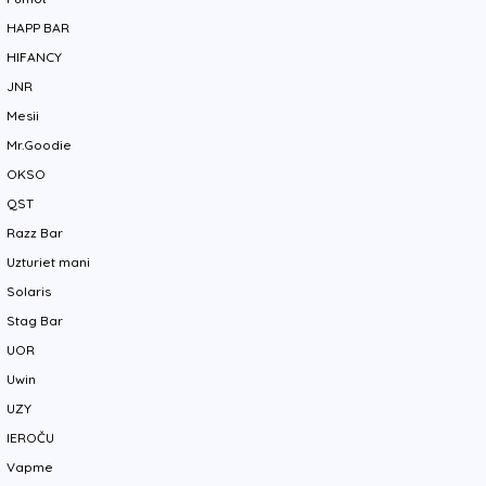
HAPP BAR
HIFANCY
JNR
Mesii
Mr.Goodie
OKSO
QST
Razz Bar
Uzturiet mani
Solaris
Stag Bar
UOR
Uwin
UZY
IEROČU
Vapme