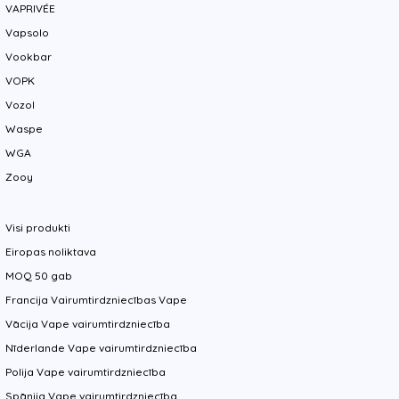
VAPRIVÉE
Vapsolo
Vookbar
VOPK
Vozol
Waspe
WGA
Zooy
Visi produkti
Eiropas noliktava
MOQ 50 gab
Francija Vairumtirdzniecības Vape
Vācija Vape vairumtirdzniecība
Nīderlande Vape vairumtirdzniecība
Polija Vape vairumtirdzniecība
Spānija Vape vairumtirdzniecība