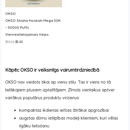
OKSO
OKSO Shisha Hookah Mega 50K
– 50000 Puffs
Vienreizlietojamais Veips
Original
Current
$
34.26
$
5.60
price
price
was:
is:
$34.26.
$5.60.
Kāpēc OKSO ir veiksmīgs vairumtirdzniecībā
OKSO nav veidots tikai ap vienu stilu. Tas ir viens no tā
lielākajiem plusiem izplatītājiem. Zīmols vienlaikus aptver
vairākus populārus produktu virzienus:
kompaktas ikdienas ierīces ātrākai apgrozībai
augstas dūmu ietilpības modeļi klientiem, kuri vēlas
ilgāku lietošanu