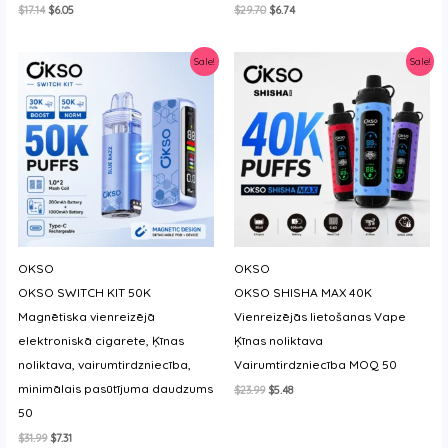
Original
Current
Original
Current
$
17.14
$
6.05
$
29.70
$
6.74
price
price
price
price
was:
is:
was:
is:
$17.14.
$6.05.
$29.70.
$6.74.
Sale!
Sale!
OKSO
OKSO
OKSO SWITCH KIT 50K
OKSO SHISHA MAX 40K
Magnētiska vienreizējā
Vienreizējās lietošanas Vape
elektroniskā cigarete, Ķīnas
Ķīnas noliktava
noliktava, vairumtirdzniecība,
Vairumtirdzniecība MOQ 50
minimālais pasūtījuma daudzums
Original
Current
$
23.99
$
5.48
price
price
50
was:
is:
$23.99.
$5.48.
Original
Current
$
31.99
$
7.31