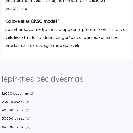
pircējiem, kuri vēlas izmēģināt modeli pirms lielāka
pasūtījuma.
Kā izvēlēties OKSO modeli?
Sāciet ar savu mērķa cenu diapazonu, pūtienu izvēli un to, vai
vēlaties standarta, dubultās garšas vai pārslēdzama tipa
produktus. Tas atvieglo modeļa izvēli.
Iepirkties pēc dvesmas
12000 dvesmas
(2)
25000 dvesu
(1)
40000 dvesu
(1)
50000 dvesu
(2)
60000 dvesu
(3)