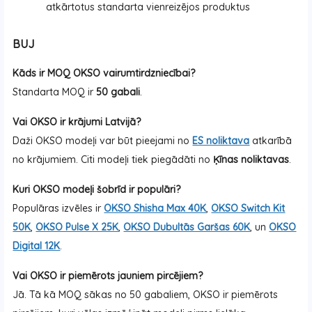
atkārtotus standarta vienreizējos produktus
BUJ
Kāds ir MOQ OKSO vairumtirdzniecībai?
Standarta MOQ ir
50 gabali
.
Vai OKSO ir krājumi Latvijā?
Daži OKSO modeļi var būt pieejami no
ES noliktava
atkarībā
no krājumiem. Citi modeļi tiek piegādāti no
Ķīnas noliktavas
.
Kuri OKSO modeļi šobrīd ir populāri?
Populāras izvēles ir
OKSO Shisha Max 40K
,
OKSO Switch Kit
50K
,
OKSO Pulse X 25K
,
OKSO Dubultās Garšas 60K
, un
OKSO
Digital 12K
.
Vai OKSO ir piemērots jauniem pircējiem?
Jā. Tā kā MOQ sākas no 50 gabaliem, OKSO ir piemērots