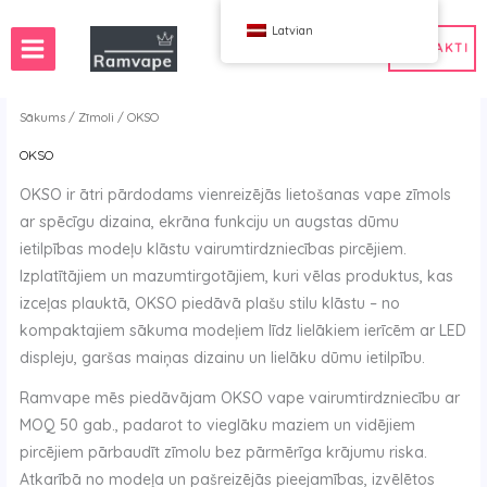
Pāriet
Latvian
uz
KONTAKTI
saturu
Sākums
/
Zīmoli
/ OKSO
OKSO
e)
50 gab
Francija Vairumtirdzniecības Vape
OKSO ir ātri pārdodams vienreizējās lietošanas vape zīmols
niecība
a Vape vairumtirdzniecība
Spānija Vape vairumtirdzniecība
ar spēcīgu dizaina, ekrāna funkciju un augstas dūmu
ība
ietilpības modeļu klāstu vairumtirdzniecības pircējiem.
Izplatītājiem un mazumtirgotājiem, kuri vēlas produktus, kas
izceļas plauktā, OKSO piedāvā plašu stilu klāstu – no
WAHA
Bumbas
kompaktajiem sākuma modeļiem līdz lielākiem ierīcēm ar LED
ox
FIHP
displeju, garšas maiņas dizainu un lielāku dūmu ietilpību.
 BAR
HIFANCY
Ramvape mēs piedāvājam OKSO vape vairumtirdzniecību ar
oodie
OKSO
MOQ 50 gab., padarot to vieglāku maziem un vidējiem
iet mani
Stag Bar
pircējiem pārbaudīt zīmolu bez pārmērīga krājumu riska.
UZY
Atkarībā no modeļa un pašreizējās pieejamības, izvēlētos
K
Vozol