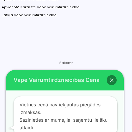
Apvienotā Karaliste Vape vairumtirdzniecība
Latvija Vape vairumtirdzniecība
Sākums
Veikals
Vape Vairumtirdzniecības Cena
Zīmoli
Kontakti
Par mums
Vietnes cenā nav iekļautas piegādes
Blogs
izmaksas.
Sazinieties ar mums, lai saņemtu lielāku
atlaidi