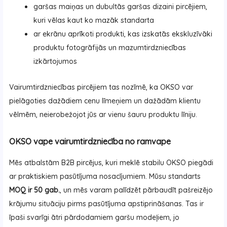
garšas maiņas un dubultās garšas dizaini pircējiem,
kuri vēlas kaut ko mazāk standarta
ar ekrānu aprīkoti produkti, kas izskatās ekskluzīvāki
produktu fotogrāfijās un mazumtirdzniecības
izkārtojumos
Vairumtirdzniecības pircējiem tas nozīmē, ka OKSO var
pielāgoties dažādiem cenu līmeņiem un dažādām klientu
vēlmēm, neierobežojot jūs ar vienu šauru produktu līniju.
OKSO vape vairumtirdzniecība no ramvape
Mēs atbalstām B2B pircējus, kuri meklē stabilu OKSO piegādi
ar praktiskiem pasūtījuma nosacījumiem. Mūsu standarts
MOQ ir 50 gab.
, un mēs varam palīdzēt pārbaudīt pašreizējo
krājumu situāciju pirms pasūtījuma apstiprināšanas. Tas ir
īpaši svarīgi ātri pārdodamiem garšu modeļiem, jo