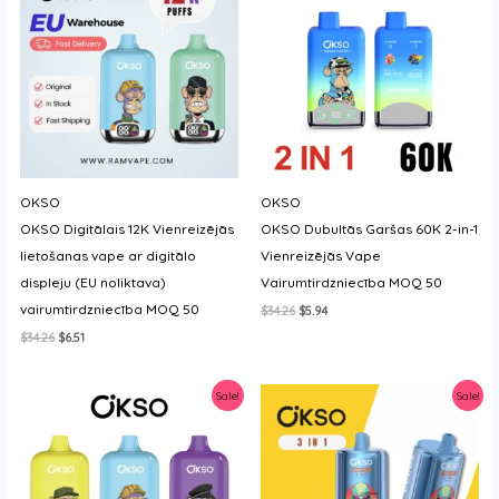
OKSO
OKSO
OKSO Digitālais 12K Vienreizējās
OKSO Dubultās Garšas 60K 2-in-1
lietošanas vape ar digitālo
Vienreizējās Vape
displeju (EU noliktava)
Vairumtirdzniecība MOQ 50
vairumtirdzniecība MOQ 50
Original
Current
$
34.26
$
5.94
price
price
Original
Current
$
34.26
$
6.51
was:
is:
price
price
$34.26.
$5.94.
was:
is:
$34.26.
$6.51.
Sale!
Sale!