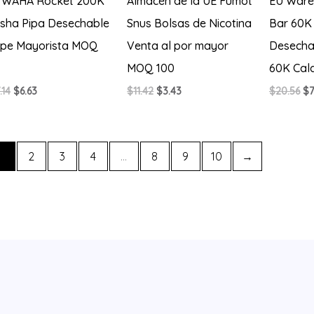
 WAHA Rocket 200K
Almacén de la UE Fumot
EU War
isha Pipa Desechable
Snus Bolsas de Nicotina
Bar 60K
pe Mayorista MOQ
Venta al por mayor
Desecha
MOQ 100
60K Cal
El
El
El
El
El
.14
$
6.63
$
11.42
$
3.43
$
20.56
$
7
precio
precio
precio
precio
pr
original
actual
original
actual
or
era:
es:
era:
es:
er
$17.14.
$6.63.
$11.42.
$3.43.
$2
1
2
3
4
…
8
9
10
→