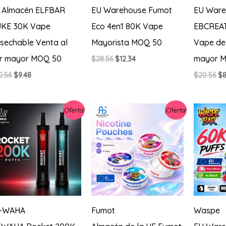
 Almacén ELFBAR
EU Warehouse Fumot
EU Ware
KE 30K Vape
Eco 4en1 80K Vape
EBCREAT
sechable Venta al
Mayorista MOQ 50
Vape de
r mayor MOQ 50
mayor 
El
El
$
28.56
$
12.34
precio
precio
El
El
El
0.56
$
9.48
$
20.56
$
8
original
actual
precio
precio
pr
era:
es:
original
actual
or
$28.56.
$12.34.
era:
es:
er
¡Oferta!
¡Oferta!
$20.56.
$9.48.
$2
-WAHA
Fumot
Waspe