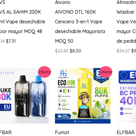
VS
Aivono
Almacén
VS AL SAHIM 200K
AIVONO DTL 160K
Wasbar 
ml Vape desechable
Cenicero 3-en-1 Vape
Vape Ve
 por mayor MOQ 48
desechable Mayorista
mayor C
MOQ 50
de pedi
El
El
.14
$
7.31
precio
precio
El
El
El
$
22.85
$
8.00
$
34.27
$
9
original
actual
precio
precio
pr
era:
es:
original
actual
or
$17.14.
$7.31.
era:
es:
er
¡Oferta!
¡Oferta!
$22.85.
$8.00.
$3
FBAR
Fumot
ELFBAR