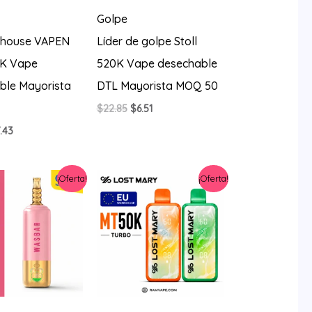
Golpe
house VAPEN
Líder de golpe Stoll
0K Vape
520K Vape desechable
ble Mayorista
DTL Mayorista MOQ 50
El
El
$
22.85
$
6.51
precio
precio
El
.43
original
actual
ecio
precio
era:
es:
iginal
actual
$22.85.
$6.51.
a:
es:
¡Oferta!
¡Oferta!
0.56.
$7.43.