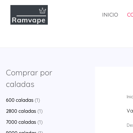
Saltar
al
INICIO
C
contenido
Comprar por
caladas
Ini
600 caladas
(1)
Va
2800 caladas
(1)
7000 caladas
(1)
De