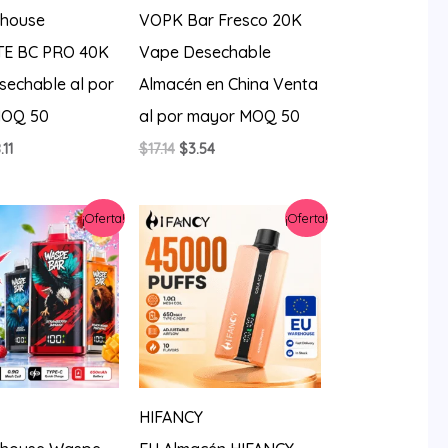
house
VOPK Bar Fresco 20K
E BC PRO 40K
Vape Desechable
sechable al por
Almacén en China Venta
MOQ 50
al por mayor MOQ 50
El
El
El
.11
$
17.14
$
3.54
ecio
precio
precio
precio
iginal
actual
original
actual
a:
es:
era:
es:
¡Oferta!
¡Oferta!
0.56.
$8.11.
$17.14.
$3.54.
HIFANCY