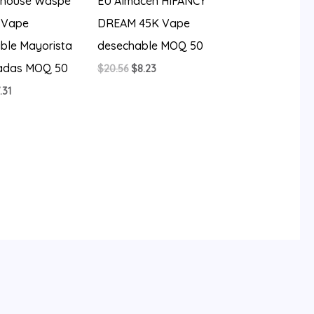
ehouse Waspe
EU Almacén HIFANCY
 Vape
DREAM 45K Vape
ble Mayorista
desechable MOQ 50
adas MOQ 50
El
El
$
20.56
$
8.23
precio
precio
El
.31
original
actual
ecio
precio
era:
es:
iginal
actual
$20.56.
$8.23.
a:
es:
0.56.
$7.31.