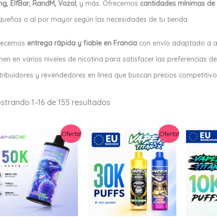
g, ElfBar, RandM, Vozol
, y más. Ofrecemos
cantidades mínimas de 
ueños o al por mayor según las necesidades de tu tienda.
recemos
entrega rápida y fiable en Francia
con envío adaptado a ad
nen en varios niveles de nicotina para satisfacer las preferencias de
tribuidores y revendedores en línea que buscan precios competitivo
Ordenado
strando 1–16 de 155 resultados
por
lo
más
reciente
¡Oferta!
¡Oferta!