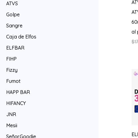
AT
ATVS
AT
Golpe
60
Sangre
al
Caja de Elfos
$
17
ELFBAR
FIHP
Fizzy
Fumot
HAPP BAR
HIFANCY
JNR
Mesii
EL
Señor.Goodie