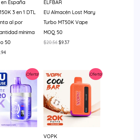
 en España
ELFBAR
150K 3 en 1 DTL
EU Almacén Lost Mary
nta al por
Turbo MT50K Vape
antidad mínima
MOQ 50
do 50
El
El
$
20.56
$
9.37
precio
precio
El
.94
original
actual
ecio
precio
era:
es:
iginal
actual
$20.56.
$9.37.
a:
es:
¡Oferta!
¡Oferta!
4.27.
$9.94.
VOPK