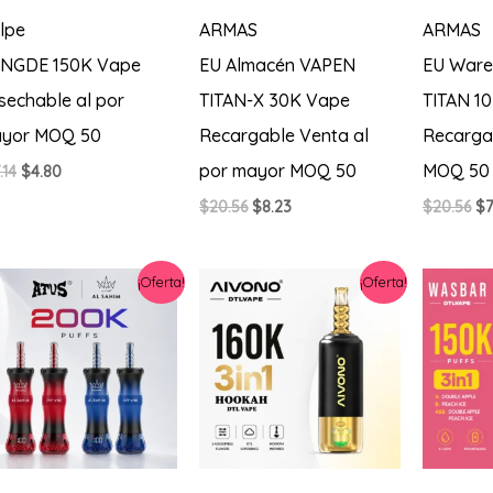
lpe
ARMAS
ARMAS
NGDE 150K Vape
EU Almacén VAPEN
EU Ware
sechable al por
TITAN-X 30K Vape
TITAN 1
yor MOQ 50
Recargable Venta al
Recarga
por mayor MOQ 50
MOQ 50
El
El
.14
$
4.80
precio
precio
El
El
El
$
20.56
$
8.23
$
20.56
$
7
original
actual
precio
precio
pr
era:
es:
original
actual
or
$17.14.
$4.80.
era:
es:
er
¡Oferta!
¡Oferta!
$20.56.
$8.23.
$2