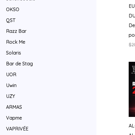
EU
OKSO
DU
QST
De
Razz Bar
po
Rock Me
$
2
Solaris
Bar de Stag
UOR
Uwin
UZY
ARMAS
Vapme
AL
VAPRIVÉE