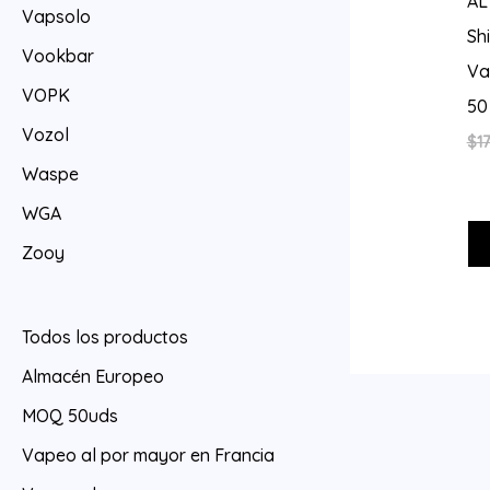
AL
Vapsolo
Sh
Vookbar
Va
VOPK
50
Vozol
$
17
Waspe
WGA
Zooy
Todos los productos
Almacén Europeo
MOQ 50uds
Vapeo al por mayor en Francia