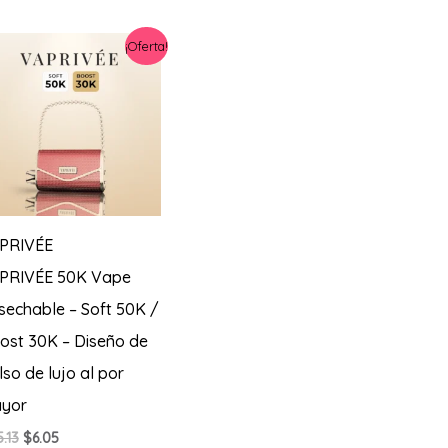
¡Oferta!
PRIVÉE
PRIVÉE 50K Vape
sechable – Soft 50K /
ost 30K – Diseño de
lso de lujo al por
yor
El
El
5.13
$
6.05