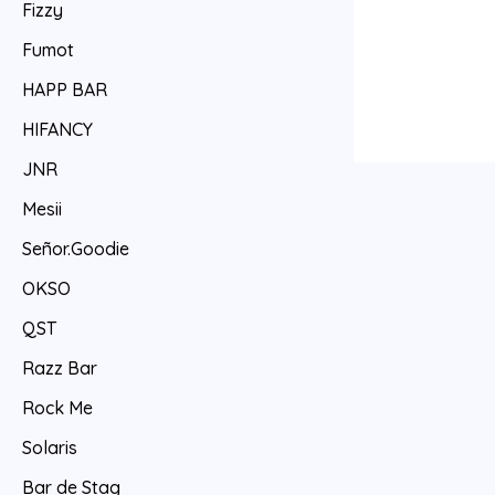
Fizzy
Fumot
HAPP BAR
HIFANCY
JNR
Mesii
Señor.Goodie
OKSO
QST
Razz Bar
Rock Me
Solaris
Bar de Stag