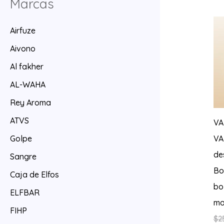
Marcas
Airfuze
Aivono
Al fakher
AL-WAHA
Rey Aroma
ATVS
VA
VA
Golpe
de
Sangre
Bo
Caja de Elfos
bo
ELFBAR
ma
FIHP
$
2