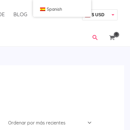
Spanish
DE
BLOG
$ USD
€ EUR
Buscar