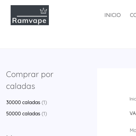
Saltar
al
INICIO
C
contenido
Comprar por
caladas
Ini
30000 caladas
(1)
VA
50000 caladas
(1)
Mo