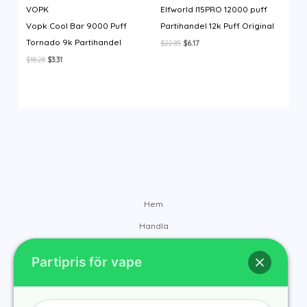
VOPK
Elfworld I15PRO 12000 puff
Vopk Cool Bar 9000 Puff
Partihandel 12k Puff Original
Tornado 9k Partihandel
Det
Det
$
22.85
$
6.17
ursprungliga
nuvarande
Det
Det
$
18.28
$
3.31
priset
priset
ursprungliga
nuvarande
var:
är:
priset
priset
$22.85.
$6.17.
var:
är:
$18.28.
$3.31.
Hem
Handla
Varumärken
Partipris för vape
Kontakt
Om oss