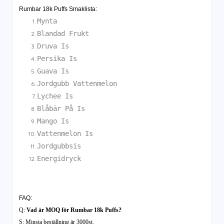
Rumbar 18k Puffs Smaklista:
Mynta
Blandad Frukt
Druva Is
Persika Is
Guava Is
Jordgubb Vattenmelon
Lychee Is
Blåbär På Is
Mango Is
Vattenmelon Is
Jordgubbsis
Energidryck
FAQ:
Q:
Vad är MOQ för Rumbar 18k Puffs?
S: Minsta beställning är 3000st.