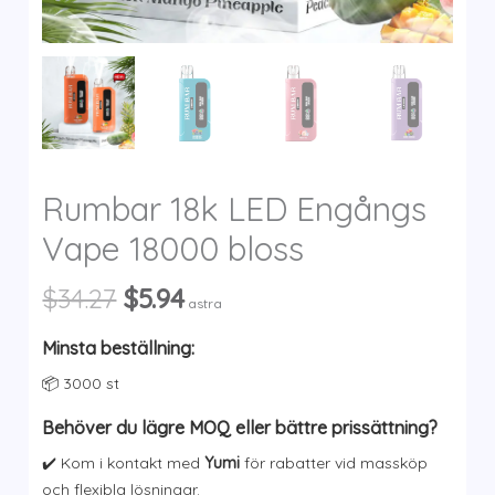
y
Rumbar 18k LED Engångs
Vape 18000 bloss
Det
Det
$
34.27
$
5.94
astra
ursprungliga
nuvarande
priset
priset
Minsta beställning:
var:
är:
📦 3000 st
$34.27.
$5.94.
Behöver du lägre MOQ eller bättre prissättning?
✔️ Kom i kontakt med
Yumi
för rabatter vid massköp
och flexibla lösningar.