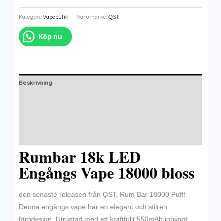
Kategori:
Vapebutik
Varumärke:
QST
Köp nu
Beskrivning
Ytterligare information
Märke
Recensioner (0)
Rumbar 18k LED
Engångs Vape 18000 bloss
den senaste releasen från QST, Rum Bar 18000 Puff!
Denna engångs vape har en elegant och stilren
färgdesign. Utrustad med ett kraftfullt 550mAh inbyggt