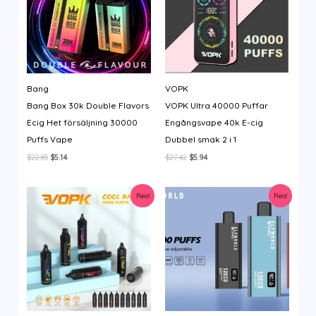
Bang
VOPK
Bang Box 30k Double Flavors
VOPK Ultra 40000 Puffar
Ecig Het försäljning 30000
Engångsvape 40k E-cig
Puffs Vape
Dubbel smak 2 i 1
Det
Det
Det
Det
$
22.85
$
5.14
$
27.42
$
5.94
ursprungliga
nuvarande
ursprungliga
nuvarande
priset
priset
priset
priset
var:
är:
var:
är:
Rea!
Rea!
$22.85.
$5.14.
$27.42.
$5.94.