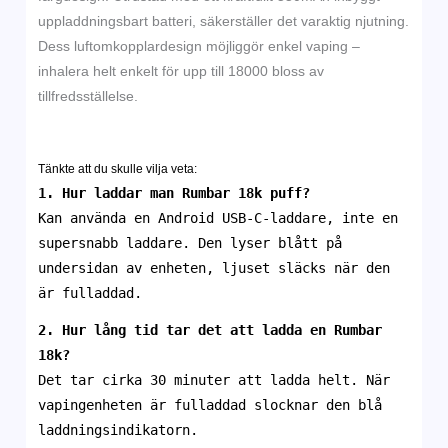
uppladdningsbart batteri, säkerställer det varaktig njutning.
Dess luftomkopplardesign möjliggör enkel vaping –
inhalera helt enkelt för upp till 18000 bloss av
tillfredsställelse.
Tänkte att du skulle vilja veta:
1. Hur laddar man Rumbar 18k puff?
Kan använda en Android USB-C-laddare, inte en
supersnabb laddare. Den lyser blått på
undersidan av enheten, ljuset släcks när den
är fulladdad.
2. Hur lång tid tar det att ladda en
Rumbar
18k
?
Det tar cirka 30 minuter att ladda helt. När
vapingenheten är fulladdad slocknar den blå
laddningsindikatorn.