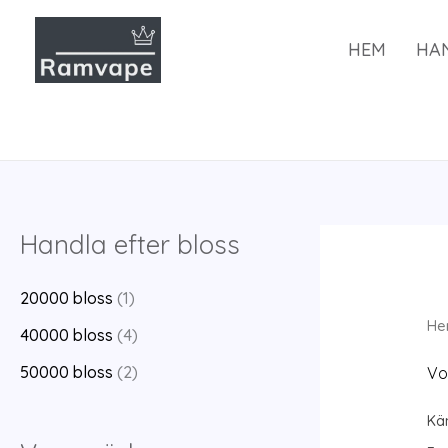
Hoppa
till
HEM
HA
innehåll
Handla efter bloss
20000 bloss
(1)
He
40000 bloss
(4)
50000 bloss
(2)
Vo
Kän