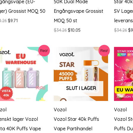
gångsvape (EU-
50K Dual Mode
Star 40k
ger) Grossist MOQ 50
Engångsvape Grossist
SV Lage
MOQ 50 st
leverans
Det
Det
4.26
$
9.71
ursprungliga
nuvarande
Det
Det
De
$
34.26
$
10.05
$
34.26
$
9
priset
priset
ursprungliga
nuvarande
ur
var:
är:
priset
priset
pr
$34.26.
$9.71.
var:
är:
va
Rea!
Rea!
$34.26.
$10.05.
$3
SLUT I LAGER
zol
Vozol
Vozol
enskt lager Vozol
Vozol Star 40k Puffs
Vozol S
sta 40K Puffs Vape
Vape Partihandel
Puffs D