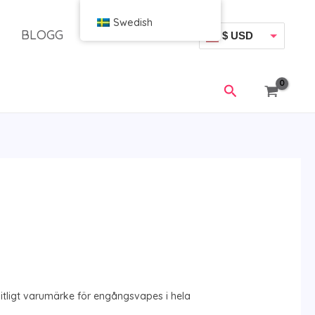
Swedish
BLOGG
$ USD
€ EUR
Sök
litligt varumärke för engångsvapes i hela