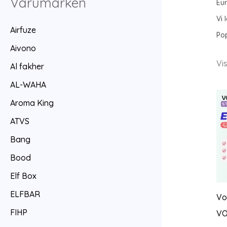
Varumärken
Eu
Vi 
Airfuze
Pop
Aivono
Vis
Al fakher
AL-WAHA
Aroma King
ATVS
Bang
Bood
Elf Box
ELFBAR
Vo
FIHP
VO