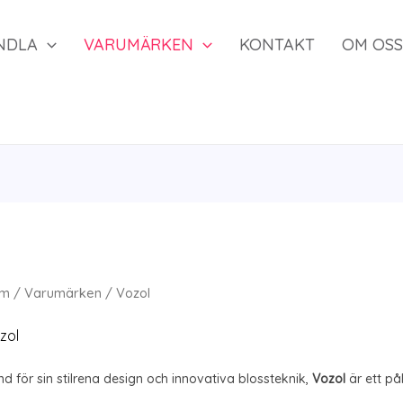
NDLA
VARUMÄRKEN
KONTAKT
OM OSS
m
/
Varumärken
/ Vozol
zol
d för sin stilrena design och innovativa blossteknik,
Vozol
är ett på