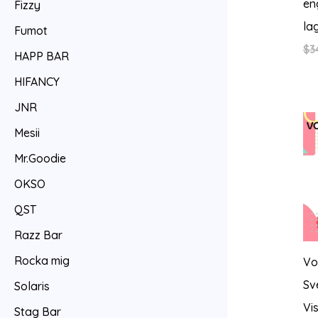
en
Fizzy
la
Fumot
$
3
HAPP BAR
HIFANCY
JNR
Mesii
Mr.Goodie
OKSO
QST
Razz Bar
Rocka mig
Vo
Sv
Solaris
Vi
Stag Bar