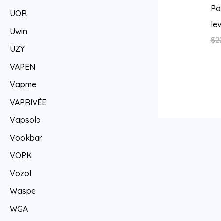
Pa
UOR
le
Uwin
$
2
UZY
VAPEN
Vapme
VAPRIVÉE
Vapsolo
Vookbar
VOPK
Vozol
Waspe
WGA