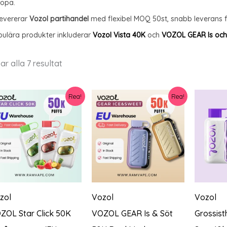
ropa.
levererar
Vozol partihandel
med flexibel MOQ 50st, snabb leverans frå
ulära produkter inkluderar
Vozol Vista 40K
och
VOZOL GEAR Is och
Sortera
ar alla 7 resultat
efter
senaste
Rea!
Rea!
zol
Vozol
Vozol
ZOL Star Click 50K
VOZOL GEAR Is & Söt
Grossist