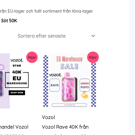
n EU-lager och fullt sortiment från Kina-lager.
 Söt 50K
.
Rea!
Rea!
Vozol
handel Vozol
Vozol Rave 40K från