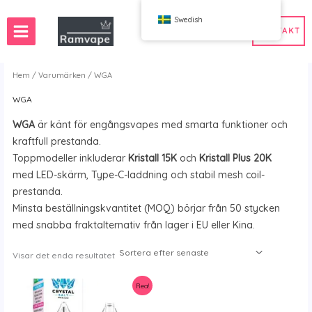
Hoppa
Swedish
till
KONTAKT
innehåll
Hem
/
Varumärken
/ WGA
WGA
)
a beställningskvantitet 50 stycken
Sverige Partihandel Vape
WGA
är känt för engångsvapes med smarta funktioner och
Vape
n Partihandel Vape
Spanien Partihandel Vape
kraftfull prestanda.
Toppmodeller inkluderar
Kristall 15K
och
Kristall Plus 20K
med LED-skärm, Type-C-laddning och stabil mesh coil-
prestanda.
WAHA
Bang
Minsta beställningskvantitet (MOQ) börjar från 50 stycken
ox
FIHP
med snabba fraktalternativ från lager i EU eller Kina.
 BAR
HIFANCY
Visar det enda resultatet
oodie
OKSO
a mig
Stag Bar
Rea!
UZY
K
Vozol