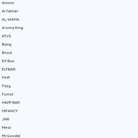
Aivono
Al fakher
AL-WAHA
Aroma King
ATVS
Bang
Bood
Elf Box
ELFBAR
FIHP
Fizzy
Fumot
HAPP BAR
HIFANCY
JNR
Mesii
Mr.Goodie