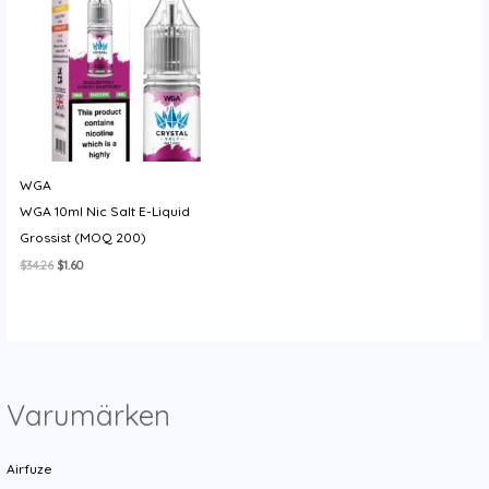
y
WGA
WGA 10ml Nic Salt E-Liquid
Grossist (MOQ 200)
Det
Det
$
34.26
$
1.60
ursprungliga
nuvarande
priset
priset
var:
är:
$34.26.
$1.60.
Varumärken
Airfuze