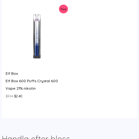
y
Rea!
Elf Box
Elf Box 600 Puffs Crystal 600
Vape 21% nikotin
Det
Det
$
9.14
$
2.40
ursprungliga
nuvarande
priset
priset
var:
är:
$9.14.
$2.40.
Handla efter bloss