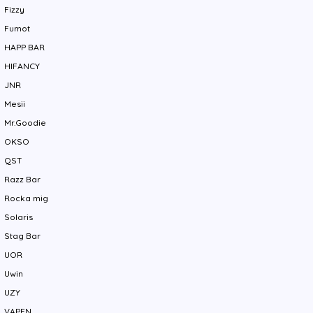
Fizzy
Fumot
HAPP BAR
HIFANCY
JNR
Mesii
Mr.Goodie
OKSO
QST
Razz Bar
Rocka mig
Solaris
Stag Bar
UOR
Uwin
UZY
VAPEN