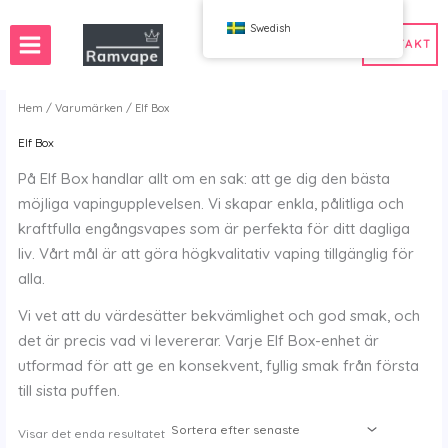
Hoppa
Swedish
till
KONTAKT
innehåll
Hem
/
Varumärken
/ Elf Box
Elf Box
)
a beställningskvantitet 50 stycken
Sverige Partihandel Vape
På Elf Box handlar allt om en sak: att ge dig den bästa
Vape
n Partihandel Vape
Spanien Partihandel Vape
möjliga vapingupplevelsen. Vi skapar enkla, pålitliga och
kraftfulla engångsvapes som är perfekta för ditt dagliga
liv. Vårt mål är att göra högkvalitativ vaping tillgänglig för
alla.
WAHA
Bang
Vi vet att du värdesätter bekvämlighet och god smak, och
ox
FIHP
det är precis vad vi levererar. Varje Elf Box-enhet är
 BAR
HIFANCY
utformad för att ge en konsekvent, fyllig smak från första
oodie
OKSO
till sista puffen.
a mig
Stag Bar
UZY
Visar det enda resultatet
K
Vozol