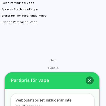
Polen Partihandel Vape
Spanien Partihandel Vape
Storbritannien Partihandel Vape
Sverige Partihandel Vape
Hem
Handla
Varumärken
Partipris för vape
Kontakt
Om oss
Blogg
Webbplatspriset inkluderar inte