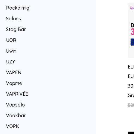
Rocka mig
Solaris
Stag Bar
UOR
Uwin
UZY
EL
VAPEN
EU
Vapme
30
VAPRIVÉE
Gr
Vapsolo
$
2
Vookbar
VOPK