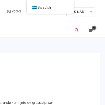
Swedish
BLOGG
$ USD
€ EUR
Sök
.
rande kan njuta av grossistpriser.