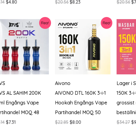
Det
Det
Det
Det
De
.14
$
4.80
$
20.56
$
8.23
$
20.56
$
7
ursprungliga
nuvarande
ursprungliga
nuvarande
ur
priset
priset
priset
priset
pr
var:
är:
var:
är:
va
Rea!
Rea!
$17.14.
$4.80.
$20.56.
$8.23.
$2
VS
Aivono
Lager i 
VS AL SAHIM 200K
AIVONO DTL 160K 3-i-1
150K 3-i
ml Engångs Vape
Hookah Engångs Vape
grossist
rtihandel MOQ 48
Partihandel MOQ 50
beställn
Det
Det
Det
Det
De
.14
$
7.31
$
22.85
$
8.00
$
34.27
$
9
ursprungliga
nuvarande
ursprungliga
nuvarande
ur
priset
priset
priset
priset
pr