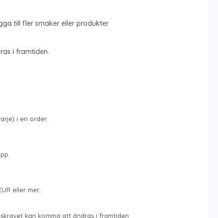
a till fler smaker eller produkter
ras i framtiden.
rje) i en order.
opp.
EUR eller mer.
skravet kan komma att ändras i framtiden