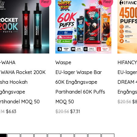
Rea!
Rea!
-WAHA
Waspe
HIFANCY
 WAHA Rocket 200K
EU-lager Waspe Bar
EU-lage
isha Hookah
60K Engångsvape
DREAM 
gångsvape
Partihandel 60K Puffs
Engång
rtihandel MOQ 50
MOQ 50
De
$
20.56
$
8
ur
Det
Det
Det
Det
.14
$
6.63
$
20.56
$
7.31
pr
ursprungliga
nuvarande
ursprungliga
nuvarande
va
priset
priset
priset
priset
$2
var:
är:
var:
är:
$17.14.
$6.63.
$20.56.
$7.31.