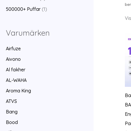
ber
500000+ Puffar
(1)
Vis
Varumärken
Airfuze
Aivono
Al fakher
AL-WAHA
Aroma King
Ba
ATVS
BA
Bang
En
Bood
Pa