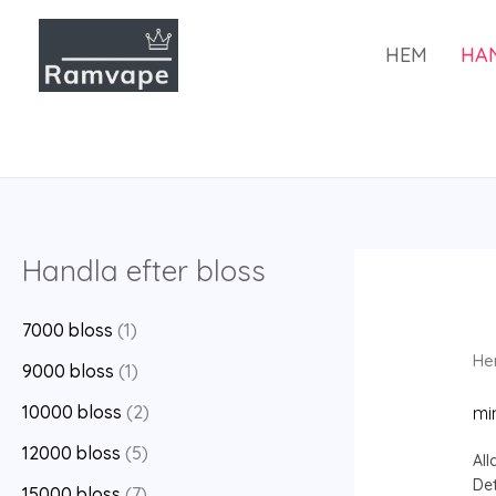
Hoppa
till
HEM
HA
innehåll
Handla efter bloss
7000 bloss
(1)
He
9000 bloss
(1)
10000 bloss
(2)
mi
12000 bloss
(5)
All
Det
15000 bloss
(7)