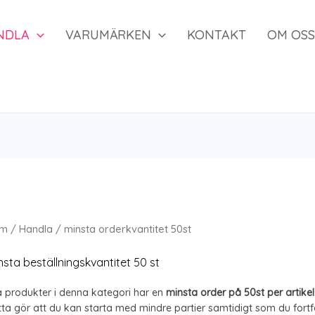
NDLA
VARUMÄRKEN
KONTAKT
OM OSS
m
/
Handla
/ minsta orderkvantitet 50st
nsta beställningskvantitet 50 st
a produkter i denna kategori har en
minsta order på 50st per artikel
ta gör att du kan starta med mindre partier samtidigt som du fortfa