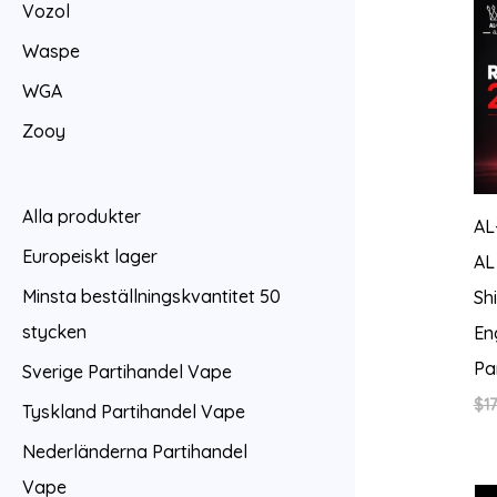
Vozol
Waspe
WGA
Zooy
Alla produkter
AL
Europeiskt lager
AL
Minsta beställningskvantitet 50
Sh
stycken
En
Pa
Sverige Partihandel Vape
$
17
Tyskland Partihandel Vape
Nederländerna Partihandel
Vape