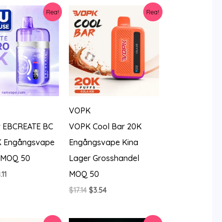
r:
är:
var:
är:
Rea!
Rea!
4.27.
$9.94.
$20.56.
$9.37.
VOPK
r EBCREATE BC
VOPK Cool Bar 20K
K Engångsvape
Engångsvape Kina
t MOQ 50
Lager Grosshandel
MOQ 50
t
Det
.11
sprungliga
nuvarande
Det
Det
$
17.14
$
3.54
iset
priset
ursprungliga
nuvarande
r:
är:
priset
priset
0.56.
$8.11.
var:
är: