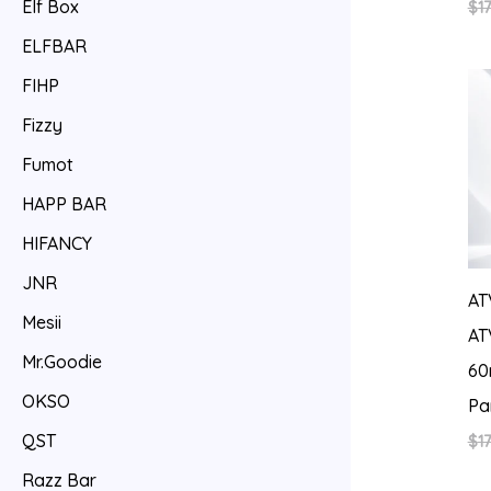
Elf Box
$
17
ELFBAR
FIHP
Fizzy
Fumot
HAPP BAR
HIFANCY
JNR
AT
Mesii
AT
Mr.Goodie
60
OKSO
Pa
QST
$
17
Razz Bar