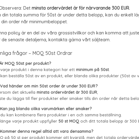
 Observera: Det
minsta ordervärdet är för närvarande 300 EUR
.
din totala summa för 50st är under detta belopp, kan du enkelt lägg
ls din order når minimumbeloppet.
na policy är en del av våra grossistvillkor och kan komma att juste
 de senaste detaljerna, kontakta gärna vårt säljteam.
nliga frågor – MOQ 50st Ordrar
 Är MOQ 50st per produkt?
 varje produkt i denna kategori har ett
minimum på 50st
.
kan beställa 50st av en produkt, eller blanda olika produkter (50st av va
 Vad händer om min 50st order är under 300 EUR?
ersom det aktuella
minsta ordervärdet är 300 EUR
,
te du lägga till fler produkter eller smaker tills din order når detta bel
 Kan jag blanda olika varumärken eller smaker?
 du kan kombinera flera produkter i en och samma beställning.
länge varje produkt uppfyller
50 st MOQ
och ditt totala belopp är 300 
 Kommer denna regel alltid att vara densamma?
 på 50 st per produkt kommer att kvarstå, men det totala ordervärde