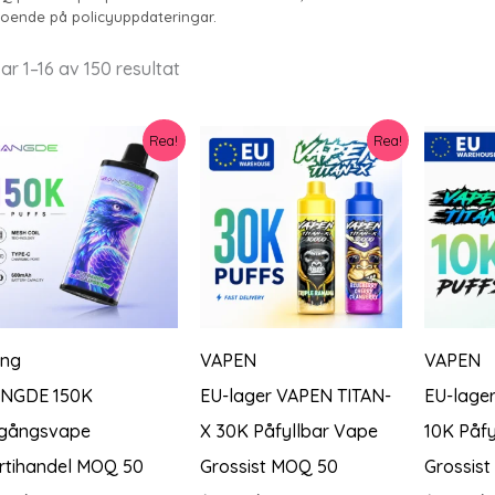
oende på policyuppdateringar.
Sortera
ar 1–16 av 150 resultat
efter
senaste
Rea!
Rea!
ng
VAPEN
VAPEN
NGDE 150K
EU-lager VAPEN TITAN-
EU-lage
gångsvape
X 30K Påfyllbar Vape
10K Påfy
rtihandel MOQ 50
Grossist MOQ 50
Grossis