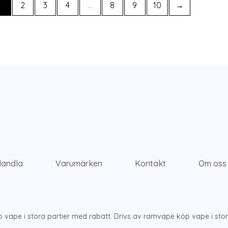
1
2
3
4
…
8
9
10
→
andla
Varumärken
Kontakt
Om oss
ape i stora partier med rabatt. Drivs av ramvape köp vape i stor