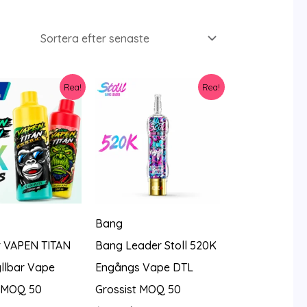
Rea!
Rea!
Bang
r VAPEN TITAN
Bang Leader Stoll 520K
llbar Vape
Engångs Vape DTL
t MOQ 50
Grossist MOQ 50