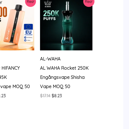
Rea!
Rea!
$17.14.
$3.54.
AL-WAHA
r HIFANCY
AL WAHA Rocket 250K
45K
Engångsvape Shisha
svape MOQ 50
Vape MOQ 50
t
Det
Det
Det
.23
$
17.14
$
8.23
sprungliga
nuvarande
ursprungliga
nuvarande
iset
priset
priset
priset
r:
är:
var:
är:
0.56.
$8.23.
$17.14.
$8.23.