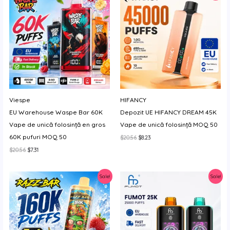
Viespe
HIFANCY
EU Warehouse Waspe Bar 60K
Depozit UE HIFANCY DREAM 45K
Vape de unică folosință en gros
Vape de unică folosință MOQ 50
60K pufuri MOQ 50
Prețul
Prețul
$
20.56
$
8.23
inițial
curent
Prețul
Prețul
$
20.56
$
7.31
a
este:
inițial
curent
fost:
$8.23.
a
este:
$20.56.
fost:
$7.31.
Sale!
Sale!
$20.56.