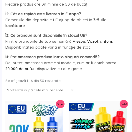
Fiecare produs are un minim de 50 de bucăți.
y
Î2: Cât de rapidă este livrarea în Europa?
Comenzile din depozitele UE ajung de obicei în
3-5 zile
lucrătoare
.
Î3: Ce branduri sunt disponibile în stocul UE?
Printre brandurile de top se numără
Viespe
,
Vozol
, si
Bum
.
Disponibilitatea poate varia în funcție de stoc.
Î4: Pot amesteca produse într-o singură comandă?
Da, puteți amesteca arome și modele, cum ar fi combinarea
20.000 de pufuri
dispozitive cu alte game.
Sortare
Se afișează 1–16 din 50 rezultate
după
noutate
Sale!
Sale!