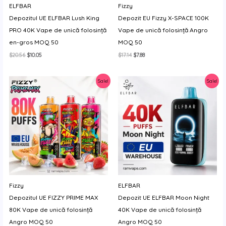
ELFBAR
Fizzy
Depozitul UE ELFBAR Lush King
Depozit EU Fizzy X-SPACE 100K
PRO 40K Vape de unică folosință
Vape de unică folosință Angro
en-gros MOQ 50
MOQ 50
Prețul
Prețul
Prețul
Prețul
$
20.56
$
10.05
$
17.14
$
7.88
inițial
curent
inițial
curent
a
este:
a
este:
fost:
$10.05.
fost:
$7.88.
Sale!
Sale!
$20.56.
$17.14.
Fizzy
ELFBAR
Depozitul UE FIZZY PRIME MAX
Depozit UE ELFBAR Moon Night
80K Vape de unică folosință
40K Vape de unică folosință
Angro MOQ 50
Angro MOQ 50