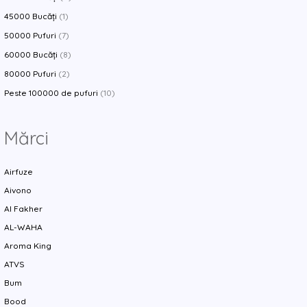
45000 Bucăți
(1)
50000 Pufuri
(7)
60000 Bucăți
(8)
80000 Pufuri
(2)
Peste 100000 de pufuri
(10)
Mărci
Airfuze
Aivono
Al Fakher
AL-WAHA
Aroma King
ATVS
Bum
Bood