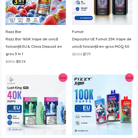
Razz Bar
Fumot
Razz Bar 160K Vape de unică
Depozitul UE Fumot 25K Vape de
folosință EU & China Depozit en
unică folosință en-gros MOQ 50
gros 3 în 1
Prețul
Prețul
$
20.56
$
7.77
inițial
curent
Prețul
Prețul
$
28.56
$
10.74
a
este:
inițial
curent
fost:
$7.77.
a
este:
$20.56.
fost:
$10.74.
Sale!
Sale!
$28.56.