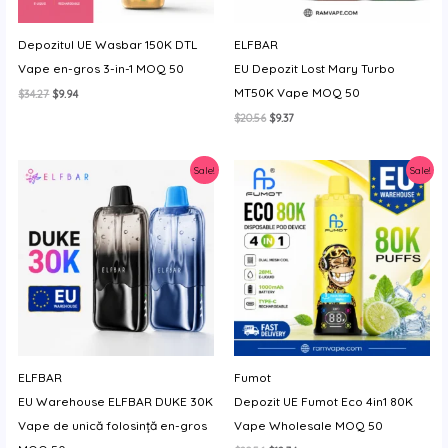
Depozitul UE Wasbar 150K DTL
ELFBAR
Vape en-gros 3-in-1 MOQ 50
EU Depozit Lost Mary Turbo
MT50K Vape MOQ 50
Prețul
Prețul
$
34.27
$
9.94
inițial
curent
Prețul
Prețul
$
20.56
$
9.37
a
este:
inițial
curent
fost:
$9.94.
a
este:
$34.27.
fost:
$9.37.
Sale!
Sale!
$20.56.
ELFBAR
Fumot
EU Warehouse ELFBAR DUKE 30K
Depozit UE Fumot Eco 4in1 80K
Vape de unică folosință en-gros
Vape Wholesale MOQ 50