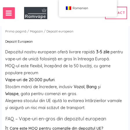
Treci
Romanian
la
CONTACT
conținut
Prima pagină
/
Magazin
/ Depozit european
Depozit European
ă)
50 buc
Vape en-gros Franța
Depozitul nostru european oferă livrare rapidă
3-5 zile
pentru
 en-gros Polonia
Vape en-gros Spania
vape-uri de unică folosință en gros în întreaga Europă.
MOQ-ul este flexibil, începând de la 50 bucăți, cu game
populare precum
Vape-uri de 20.000 pufuri
.
WAHA
Bum
Stocăm mărci de încredere, inclusiv
Vozol
,
Bang
și
ox
FIHP
Waspe
, gata pentru comenzi en gros.
 BAR
HIFANCY
Alegerea stocului din UE ajută la evitarea întârzierilor vamale
oodie
OKSO
și asigură un risc mai scăzut de transport.
că-mă
Bar Stag
FAQ – Vape-uri en-gros din depozitul european
UZY
Î1: Care este MOQ pentru comenzile din depozitul UE?
K
Vozol