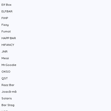
Elf Box
ELFBAR
FIHP
Fizzy
Fumot
HAPP BAR
HIFANCY
JNR
Mesii
Mr.Goodie
OKSO
QST
Razz Bar
Joacă-mă
Solaris
Bar Stag