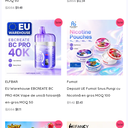
MOQ 50
Prețul
Prețul
$
28.56
$
12.34
inițial
curent
Prețul
Prețul
$
20.56
$
9.48
a
este:
inițial
curent
fost:
$12.34.
a
este:
$28.56.
fost:
$9.48.
Sale!
Sale!
$20.56.
ELFBAR
Fumot
EU Warehouse EBCREATE BC
Depozit UE Fumot Snus Pungi cu
PRO 40K Vape de unică folosință
Nicotină en gros MOQ 100
en-gros MOQ 50
Prețul
Prețul
$
11.42
$
3.43
inițial
curent
Prețul
Prețul
$
20.56
$
8.11
a
este:
inițial
curent
fost:
$3.43.
a
este:
$11.42.
fost:
$8.11.
Sale!
Sale!
$20.56.