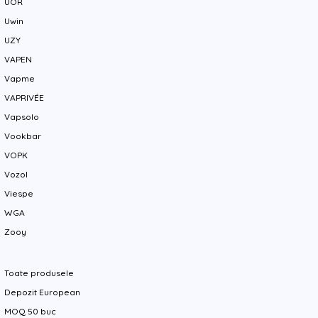
UOR
Uwin
UZY
VAPEN
Vapme
VAPRIVÉE
Vapsolo
Vookbar
VOPK
Vozol
Viespe
WGA
Zooy
Toate produsele
Depozit European
MOQ 50 buc