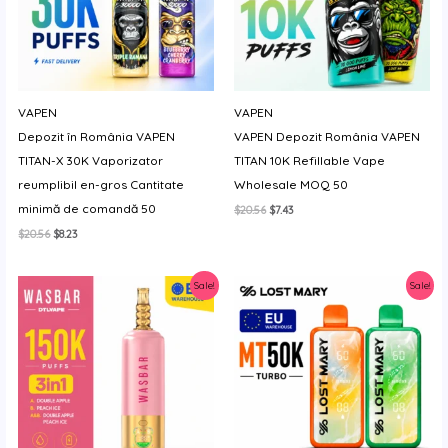
VAPEN
VAPEN
Depozit în România VAPEN
VAPEN Depozit România VAPEN
TITAN-X 30K Vaporizator
TITAN 10K Refillable Vape
reumplibil en-gros Cantitate
Wholesale MOQ 50
minimă de comandă 50
Prețul
Prețul
$
20.56
$
7.43
inițial
curent
Prețul
Prețul
$
20.56
$
8.23
a
este:
inițial
curent
fost:
$7.43.
a
este:
$20.56.
fost:
$8.23.
Sale!
Sale!
$20.56.