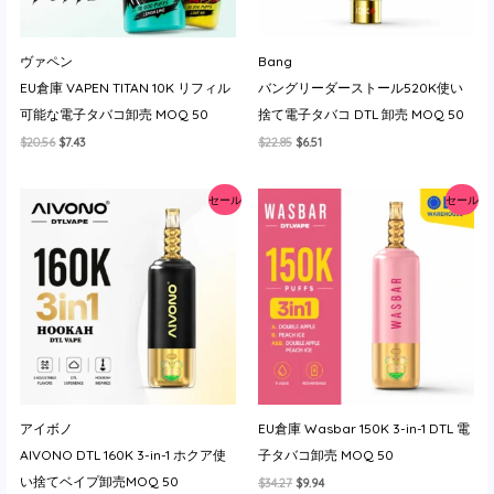
ヴァペン
Bang
EU倉庫 VAPEN TITAN 10K リフィル
バングリーダーストール520K使い
可能な電子タバコ卸売 MOQ 50
捨て電子タバコ DTL 卸売 MOQ 50
元
現
元
現
$
20.56
$
7.43
$
22.85
$
6.51
の
在
の
在
価
の
価
の
格
価
格
価
セール
セール
は
格
は
格
$20.56
は
$22.85
は
で
$7.43
で
$6.51
し
で
し
で
た。
す。
た。
す。
アイボノ
EU倉庫 Wasbar 150K 3-in-1 DTL 電
AIVONO DTL 160K 3-in-1 ホクア使
子タバコ卸売 MOQ 50
い捨てベイプ卸売MOQ 50
元
現
$
34.27
$
9.94