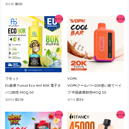
の
在
元
現
$
22.85
$
8.00
価
の
の
在
格
価
価
の
は
格
格
価
$34.27
は
セール
セール
は
格
で
$9.94
$22.85
は
し
で
で
$8.00
た。
す。
し
で
た。
す。
フモット
VOPK
EU倉庫 Fumot Eco 4in1 80K 電子タ
VOPKクールバー20K使い捨てベイ
バコ卸売 MOQ 50
プ 中国倉庫卸売MOQ 50
元
現
元
現
$
28.56
$
12.34
$
17.14
$
3.54
の
在
の
在
価
の
価
の
格
価
格
価
セール
セール
は
格
は
格
$28.56
は
$17.14
は
で
$12.34
で
$3.54
し
で
し
で