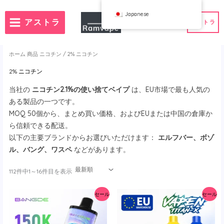
コ
Japanese
ン
アストラ
アストラ
テ
ン
ツ
ホーム
商品 ニコチン / 2% ニコチン
へ
2% ニコチン
ス
）
注文数50個
フランス卸売VAPE
当社の
ニコチン2.1%の使い捨てベイプ
は、EU市場で最も人気の
キ
ランド卸売VAPE
スペイン卸売VAPE
ある製品の一つです。
ッ
MOQ 50個から、まとめ買い価格、およびEUまたは中国の倉庫か
プ
ら信頼できる配送。
以下の主要ブランドからお選びいただけます：
エルフバー、ボゾ
WAHA
Bang
ル、バング、ワスペ
などがあります。
フボックス
FIHP
最
112件中1～16件目を表示
 BAR
HIFANCY
新
順
ター・グッディ
OKSO
で
セール
セール
並
クミー
スタッグバー
べ
替
ウィン
UZY
え
K
Vozol