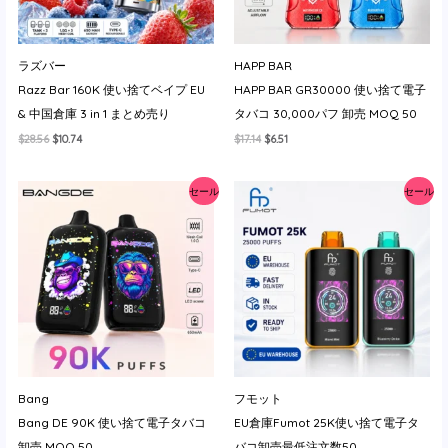
ラズバー
HAPP BAR
Razz Bar 160K 使い捨てベイプ EU
HAPP BAR GR30000 使い捨て電子
& 中国倉庫 3 in 1 まとめ売り
タバコ 30,000パフ 卸売 MOQ 50
元
現
元
現
$
28.56
$
10.74
$
17.14
$
6.51
の
在
の
在
価
の
価
の
格
価
格
価
セール
セール
は
格
は
格
$28.56
は
$17.14
は
で
$10.74
で
$6.51
し
で
し
で
た。
す。
た。
す。
Bang
フモット
Bang DE 90K 使い捨て電子タバコ
EU倉庫Fumot 25K使い捨て電子タ
卸売 MOQ 50
バコ卸売最低注文数50