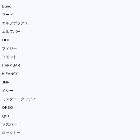
Bang
ブード
エルフボックス
エルフバー
FIHP
フィジー
フモット
HAPP BAR
HIFANCY
JNR
メシー
ミスター・グッディ
OKSO
QST
ラズバー
ロックミー