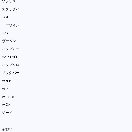
ソラリス
スタッグバー
UOR
ユーウィン
UZY
ヴァペン
バップミー
VAPRIVÉE
バップソロ
ブックバー
VOPK
Vozol
Waspe
WGA
ゾーイ
全製品