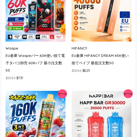
た。
す。
た。
す。
Waspe
HIFANCY
EU倉庫 Waspeバー 60K使い捨て電
EU倉庫 HIFANCY DREAM 45K使い
子タバコ卸売 60Kパフ 最小注文数
捨てベイプ 最低注文数50
50
元
現
$
20.56
$
8.23
の
在
元
現
$
20.56
$
7.31
価
の
の
在
格
価
価
の
は
格
格
価
$20.56
は
セール
セール
は
格
で
$8.23
$20.56
は
し
で
で
$7.31
た。
す。
し
で
た。
す。