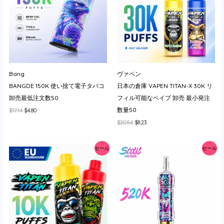
イ
Bang
ヴァペン
BANGDE 150K 使い捨て電子タバコ
日本の倉庫 VAPEN TITAN-X 30K リ
卸売最低注文数50
フィル可能なベイプ 卸売 最小発注
数量50
元
現
$
17.14
$
4.80
の
在
元
現
$
20.56
$
8.23
価
の
の
在
格
価
価
の
は
格
格
価
$17.14
は
セール
セール
は
格
で
$4.80
$20.56
は
し
で
で
$8.23
た。
す。
し
で
た。
す。