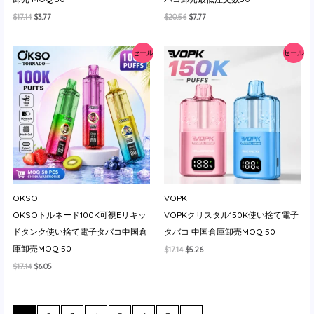
元
現
元
現
$
17.14
$
3.77
$
20.56
$
7.77
の
在
の
在
価
の
価
の
格
価
格
価
セール
セール
は
格
は
格
$17.14
は
$20.56
は
で
$3.77
で
$7.77
し
で
し
で
た。
す。
た。
す。
OKSO
VOPK
OKSOトルネード100K可視Eリキッ
VOPKクリスタル150K使い捨て電子
ドタンク使い捨て電子タバコ中国倉
タバコ 中国倉庫卸売MOQ 50
庫卸売MOQ 50
元
現
$
17.14
$
5.26
の
在
元
現
$
17.14
$
6.05
価
の
の
在
格
価
価
の
は
格
格
価
$17.14
は
は
格
で
$5.26