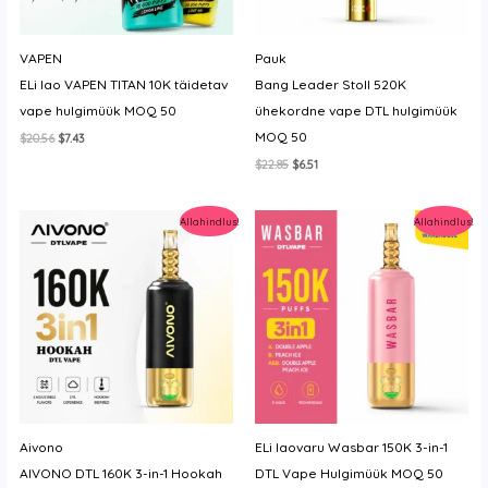
VAPEN
Pauk
ELi lao VAPEN TITAN 10K täidetav
Bang Leader Stoll 520K
vape hulgimüük MOQ 50
ühekordne vape DTL hulgimüük
MOQ 50
Algne
Current
$
20.56
$
7.43
hind
price
Algne
Current
$
22.85
$
6.51
oli:
is:
hind
price
$20.56.
$7.43.
oli:
is:
$22.85.
$6.51.
Allahindlus!
Allahindlus!
Aivono
ELi laovaru Wasbar 150K 3-in-1
AIVONO DTL 160K 3-in-1 Hookah
DTL Vape Hulgimüük MOQ 50