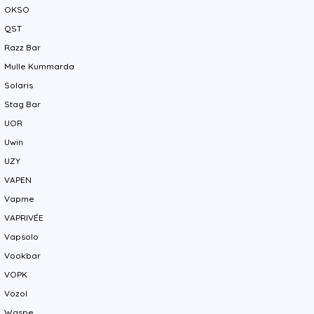
OKSO
QST
Razz Bar
Mulle Kummarda
Solaris
Stag Bar
UOR
Uwin
UZY
VAPEN
Vapme
VAPRIVÉE
Vapsolo
Vookbar
VOPK
Vozol
Waspe