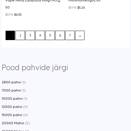
Vape Hiina Laopood Hulgi MOQ
miinimumkogus 50
50
Algne
Current
$
17.14
$
5.26
hind
price
Algne
Current
$
17.14
$
6.05
oli:
is:
hind
price
$17.14.
$5.26.
oli:
is:
$17.14.
$6.05.
1
2
3
4
5
6
7
→
Pood pahvide järgi
2800 pahvi
(1)
7000 pahvi
(1)
10000 pahvi
(1)
12000 pahvi
(5)
15000 pahvi
(4)
20000 Mahvi
(5)