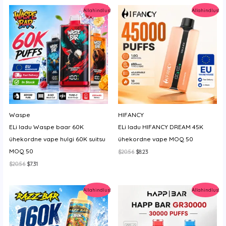
$17.14.
$3.54.
Allahindlus!
Allahindlus!
Waspe
HIFANCY
ELi ladu Waspe baar 60K
ELi ladu HIFANCY DREAM 45K
ühekordne vape hulgi 60K suitsu
ühekordne vape MOQ 50
MOQ 50
Algne
Current
$
20.56
$
8.23
hind
price
Algne
Current
$
20.56
$
7.31
oli:
is:
hind
price
$20.56.
$8.23.
oli:
is:
$20.56.
$7.31.
Allahindlus!
Allahindlus!