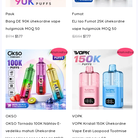
Pauk
Fumot
Bang DE 90K ühekordne vape
ELi lao Fumot 25K ühekordne
hulgimüük MOQ 50
vape hulgimüük MOQ 50
Algne
Current
Algne
Current
$
17.14
$
3.77
$
20.56
$
7.77
hind
price
hind
price
oli:
is:
oli:
is:
$17.14.
$3.77.
$20.56.
$7.77.
Allahindlus!
Allahindlus!
OKSO
VOPK
OKSO Tornado 100K Nähtav E-
VOPK Kristall 150K Ühekordne
vedeliku mahuti Ühekordne
Vape Eesti Laopood Tootmise