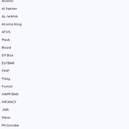
Aivono
Al fakher
AL-WAHA
Aroma King
ATVS
Pauk
Bood
Elf Box
ELFBAR
FIHP
Fizzy
Fumot
HAPP BAR
HIFANCY
JNR
Mesii
Mr.Goodie