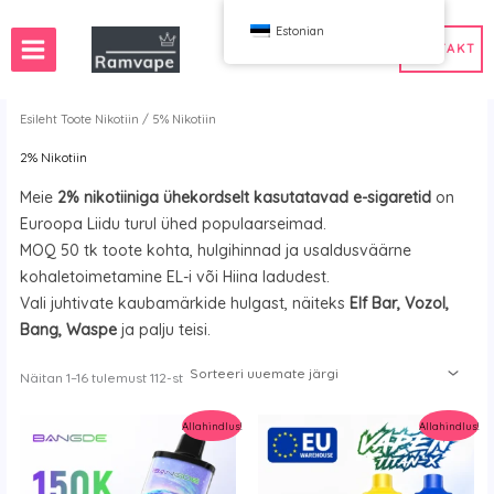
Mine
Estonian
sisu
KONTAKT
juurde
Esileht
Toote Nikotiin / 5% Nikotiin
2% Nikotiin
etamine)
50tk
Eesti hulgimüük veip
Meie
2% nikotiiniga ühekordselt kasutatavad e-sigaretid
on
 hulgimüük veip
Eesti hulgimüük veip
Euroopa Liidu turul ühed populaarseimad.
MOQ 50 tk toote kohta, hulgihinnad ja usaldusväärne
kohaletoimetamine EL-i või Hiina ladudest.
Vali juhtivate kaubamärkide hulgast, näiteks
Elf Bar, Vozol,
WAHA
Pauk
Bang, Waspe
ja palju teisi.
ox
FIHP
Sorteeritud
Näitan 1–16 tulemust 112-st
 BAR
HIFANCY
viimaste
järgi
oodie
OKSO
Allahindlus!
Allahindlus!
e Kummarda
Stag Bar
UZY
K
Vozol