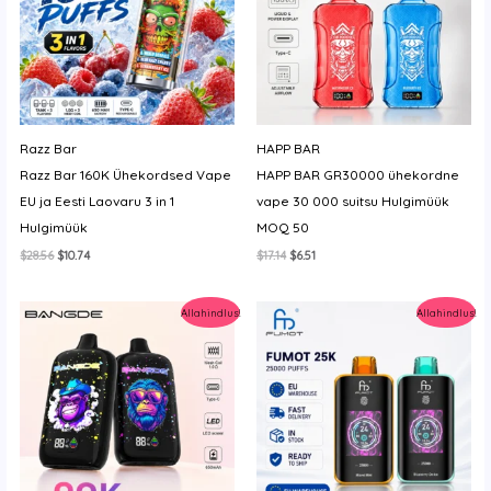
Razz Bar
HAPP BAR
Razz Bar 160K Ühekordsed Vape
HAPP BAR GR30000 ühekordne
EU ja Eesti Laovaru 3 in 1
vape 30 000 suitsu Hulgimüük
Hulgimüük
MOQ 50
Algne
Current
Algne
Current
$
28.56
$
10.74
$
17.14
$
6.51
hind
price
hind
price
oli:
is:
oli:
is:
$28.56.
$10.74.
$17.14.
$6.51.
Allahindlus!
Allahindlus!