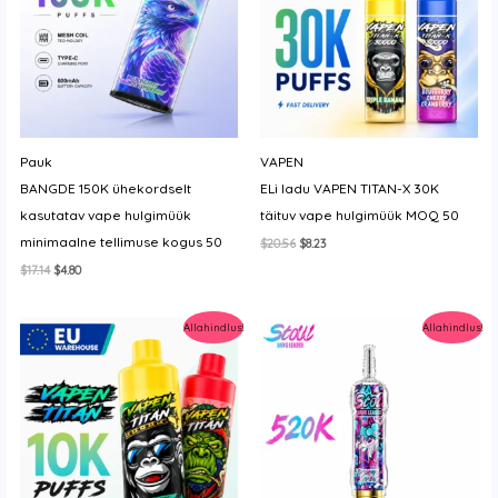
y
Pauk
VAPEN
BANGDE 150K ühekordselt
ELi ladu VAPEN TITAN-X 30K
kasutatav vape hulgimüük
täituv vape hulgimüük MOQ 50
minimaalne tellimuse kogus 50
Algne
Current
$
20.56
$
8.23
hind
price
Algne
Current
$
17.14
$
4.80
oli:
is:
hind
price
$20.56.
$8.23.
oli:
is:
$17.14.
$4.80.
Allahindlus!
Allahindlus!