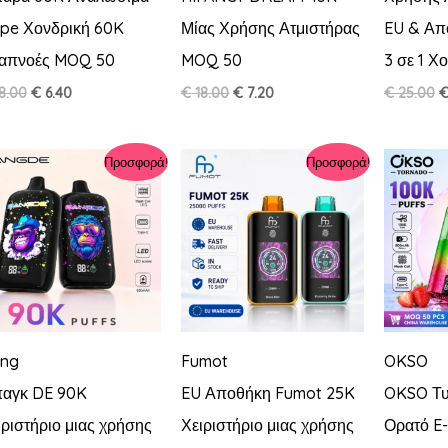
pe Χονδρική 60K
Μίας Χρήσης Ατμιστήρας
EU & Απ
απνοές MOQ 50
MOQ 50
3 σε 1 Χ
Original
Η
Original
Η
O
8.00
€
6.40
€
18.00
€
7.20
€
25.00
price
τρέχουσα
price
τρέχουσα
p
was:
τιμή
was:
τιμή
w
€ 18.00.
είναι:
€ 18.00.
είναι:
€
Προσφορά!
Προσφορά!
€ 6.40.
€ 7.20.
ng
Fumot
OKSO
αγκ DE 90K
EU Αποθήκη Fumot 25K
OKSO Τυ
ιριστήριο μιας χρήσης
Χειριστήριο μιας χρήσης
Ορατό E-