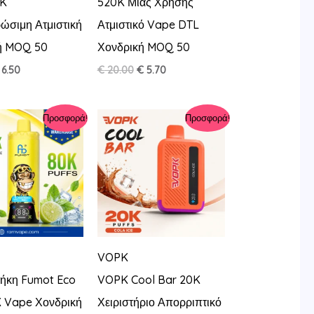
0K
520K Μιας Χρήσης
ώσιμη Ατμιστική
Ατμιστικό Vape DTL
ή MOQ 50
Χονδρική MOQ 50
riginal
Η
Original
Η
6.50
€
20.00
€
5.70
rice
τρέχουσα
price
τρέχουσα
as:
τιμή
was:
τιμή
18.00.
είναι:
€ 20.00.
είναι:
Προσφορά!
Προσφορά!
€ 6.50.
€ 5.70.
VOPK
ήκη Fumot Eco
VOPK Cool Bar 20K
K Vape Χονδρική
Χειριστήριο Απορριπτικό