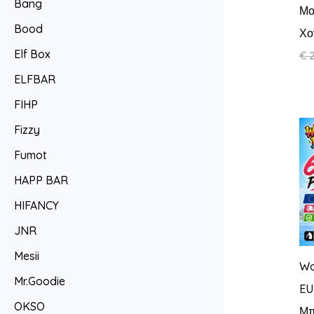
Bang
Μο
Bood
Χο
Elf Box
€
2
ELFBAR
FIHP
Fizzy
Fumot
HAPP BAR
HIFANCY
JNR
Mesii
Wa
Mr.Goodie
EU
OKSO
Μπ