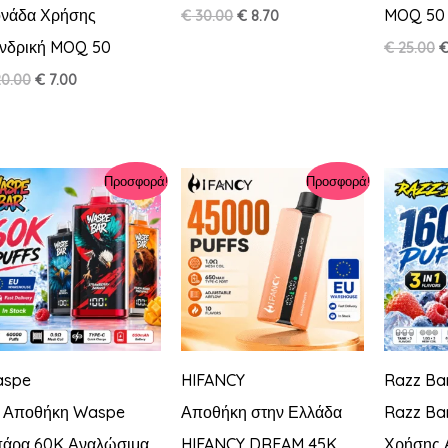
νάδα Χρήσης
MOQ 50
Original
Η
€
30.00
€
8.70
price
τρέχουσα
νδρική MOQ 50
O
€
25.00
was:
τιμή
p
€ 30.00.
είναι:
Original
Η
0.00
€
7.00
w
€ 8.70.
price
τρέχουσα
€
was:
τιμή
€ 20.00.
είναι:
€ 7.00.
Προσφορά!
Προσφορά!
spe
HIFANCY
Razz Ba
 Αποθήκη Waspe
Αποθήκη στην Ελλάδα
Razz Ba
άρα 60K Αναλώσιμα
HIFANCY DREAM 45K
Χρήσης 