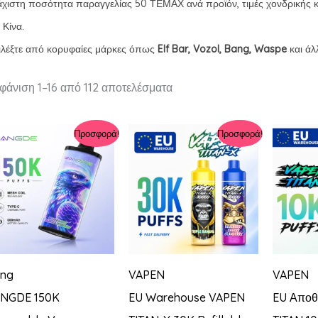
χιστη ποσότητα παραγγελίας 50 ΤΕΜΑΧ ανά προϊόν, τιμές χονδρικής 
 Κίνα.
ιλέξτε από κορυφαίες μάρκες όπως
Elf Bar, Vozol, Bang, Waspe
και άλ
Ταξινόμηση
φάνιση 1–16 από 112 αποτελέσματα
κατά
πιο
πρόσφατα
Προσφορά!
Προσφορά!
ng
VAPEN
VAPEN
NGDE 150K
EU Warehouse VAPEN
EU Αποθ