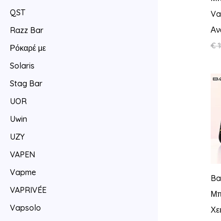
QST
Va
Αν
Razz Bar
€
1
Ρόκαρέ με
Solaris
Stag Bar
UOR
Uwin
UZY
VAPEN
Vapme
Ba
VAPRIVÉE
Μπ
Vapsolo
Χε