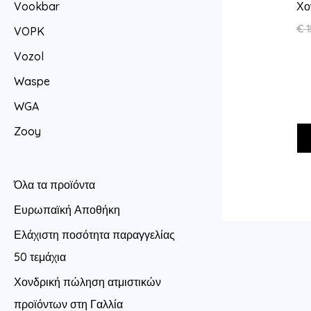
Χο
Vookbar
€
1
VOPK
Vozol
Waspe
WGA
Zooy
Όλα τα προϊόντα
Ευρωπαϊκή Αποθήκη
Ελάχιστη ποσότητα παραγγελίας
50 τεμάχια
Χονδρική πώληση ατμιστικών
προϊόντων στη Γαλλία