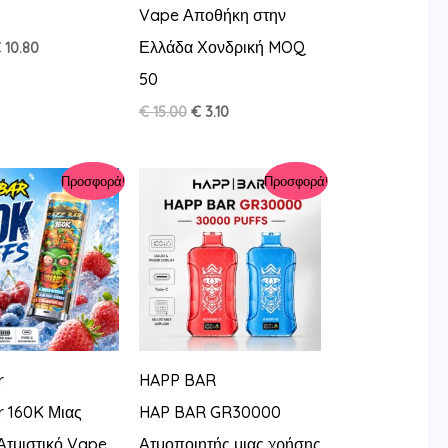
Vape Αποθήκη στην
Ελλάδα Χονδρική MOQ
riginal
Η
€
10.80
rice
τρέχουσα
50
as:
τιμή
 25.00.
είναι:
Original
Η
€
15.00
€
3.10
€ 10.80.
price
τρέχουσα
was:
τιμή
€ 15.00.
είναι:
Προσφορά!
Προσφορά!
€ 3.10.
r
HAPP BAR
r 160K Μιας
HAP BAR GR30000
Ατμιστικό Vape
Ατμοποιητής μιας χρήσης