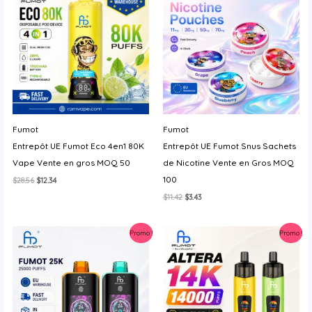
Fumot
Fumot
Entrepôt UE Fumot Eco 4en1 80K
Entrepôt UE Fumot Snus Sachets
Vape Vente en gros MOQ 50
de Nicotine Vente en Gros MOQ
100
Le
Le
$
28.56
$
12.34
prix
prix
Le
Le
$
11.42
$
3.43
initial
actuel
prix
prix
était :
est :
initial
actuel
$28.56.
$12.34.
était :
est :
Promo !
Promo !
$11.42.
$3.43.