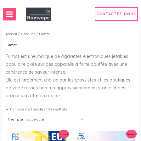
Passer
au
CONTACTEZ-NOUS
contenu
Accueil
/
Marques
/ Fumot
Fumot
tes électroniques en France
Fumot est une marque de cigarettes électroniques jetables
tes électroniques en Espagne
populaire axée sur des appareils à forte bouffée avec une
cohérence de saveur intense.
Elle est largement choisie par les grossistes et les boutiques
de vape recherchant un approvisionnement stable et des
produits à rotation rapide.
Trié
Affichage de tous les 10 résultats
par
nouveauté
Promo !
Promo !