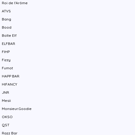
Roi de l'Arôme
ATVS
Bang
Bood
Boîte Elf
ELFBAR
FIHP
Fizzy
Fumot
HAPP BAR
HIFANCY
JNR
Mesii
Monsieur.Goodie
OKSO
QST
Razz Bar