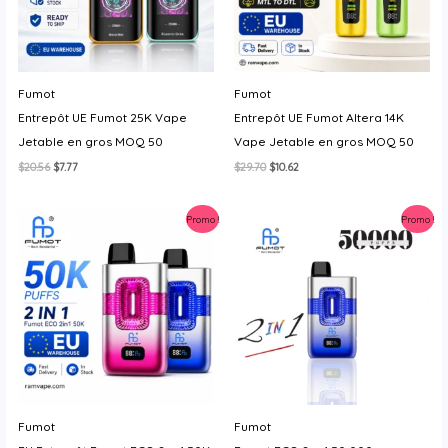
Fumot
Fumot
Entrepôt UE Fumot 25K Vape
Entrepôt UE Fumot Altera 14K
Jetable en gros MOQ 50
Vape Jetable en gros MOQ 50
Le
Le
Le
Le
$
20.56
$
7.77
$
29.70
$
10.62
prix
prix
prix
prix
initial
actuel
initial
actuel
était :
est :
était :
est :
Promo !
Promo !
$20.56.
$7.77.
$29.70.
$10.62.
Fumot
Fumot