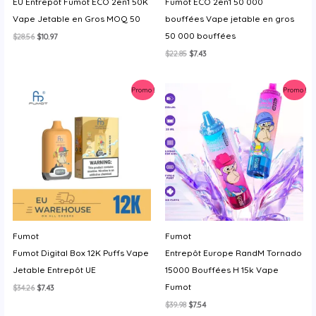
EU Entrepôt Fumot ECO 2en1 50K
Fumot ECO 2en1 50 000
Vape Jetable en Gros MOQ 50
bouffées Vape jetable en gros
50 000 bouffées
Le
Le
$
28.56
$
10.97
prix
prix
Le
Le
$
22.85
$
7.43
initial
actuel
prix
prix
était :
est :
initial
actuel
$28.56.
$10.97.
était :
est :
Promo !
Promo !
$22.85.
$7.43.
Fumot
Fumot
Fumot Digital Box 12K Puffs Vape
Entrepôt Europe RandM Tornado
Jetable Entrepôt UE
15000 Bouffées H 15k Vape
Fumot
Le
Le
$
34.26
$
7.43
prix
prix
Le
Le
$
39.98
$
7.54
initial
actuel
prix
prix