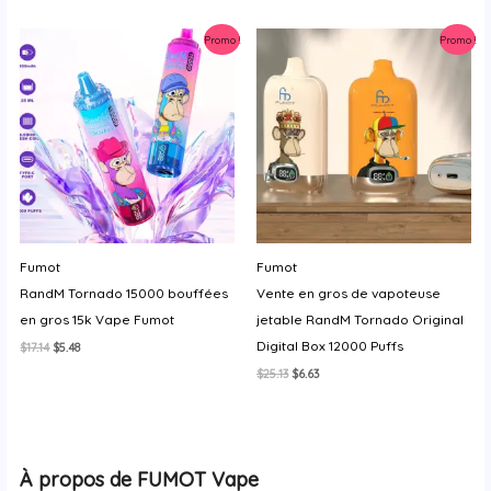
était :
est :
initial
actuel
$34.26.
$7.43.
était :
est :
Promo !
Promo !
$39.98.
$7.54.
Fumot
Fumot
RandM Tornado 15000 bouffées
Vente en gros de vapoteuse
en gros 15k Vape Fumot
jetable RandM Tornado Original
Digital Box 12000 Puffs
Le
Le
$
17.14
$
5.48
prix
prix
Le
Le
$
25.13
$
6.63
initial
actuel
prix
prix
était :
est :
initial
actuel
$17.14.
$5.48.
était :
est :
$25.13.
$6.63.
À propos de FUMOT Vape