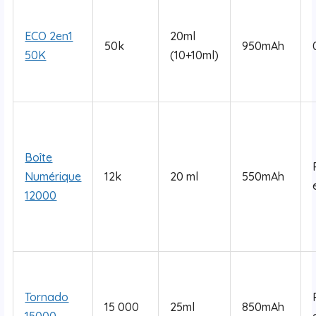
ECO 2en1
20ml
50k
950mAh
50K
(10+10ml)
Boîte
Numérique
12k
20 ml
550mAh
12000
Tornado
15 000
25ml
850mAh