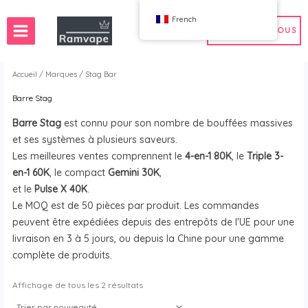
Passer
French
au
CONTACTEZ-NOUS
contenu
Accueil
/
Marques
/ Stag Bar
Barre Stag
son rapide)
tité minimale de commande 50 pièces
Vente en gros de cigarettes électroniques en Fra
Barre Stag
est connu pour son nombre de bouffées massives
agne
 électroniques aux Pays-Bas
 en gros de cigarettes électroniques en Pologne
Vente en gros de cigarettes électroniques en Es
et ses systèmes à plusieurs saveurs.
ume-Uni
électroniques aux États-Unis
Les meilleures ventes comprennent le
4-en-1 80K
, le
Triple 3-
en-1 60K
, le compact
Gemini 30K
,
et le
Pulse X 40K
.
WAHA
Bang
Le MOQ est de 50 pièces par produit. Les commandes
 Elf
FIHP
peuvent être expédiées depuis des entrepôts de l'UE pour une
 BAR
HIFANCY
livraison en 3 à 5 jours, ou depuis la Chine pour une gamme
ieur.Goodie
OKSO
complète de produits.
ue-moi
Barre Stag
Trié
Affichage de tous les 2 résultats
UZY
par
nouveauté
K
Vozol