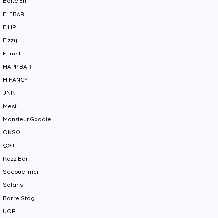
Boîte Elf
ELFBAR
FIHP
Fizzy
Fumot
HAPP BAR
HIFANCY
JNR
Mesii
Monsieur.Goodie
OKSO
QST
Razz Bar
Secoue-moi
Solaris
Barre Stag
UOR