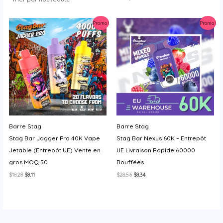
y
Promo !
Promo !
Barre Stag
Barre Stag
Stag Bar Jagger Pro 40K Vape
Stag Bar Nexus 60K – Entrepôt
Jetable (Entrepôt UE) Vente en
UE Livraison Rapide 60000
gros MOQ 50
Bouffées
Le
Le
Le
Le
$
18.28
$
8.11
$
28.56
$
8.34
prix
prix
prix
prix
initial
actuel
initial
actuel
était :
est :
était :
est :
$18.28.
$8.11.
$28.56.
$8.34.