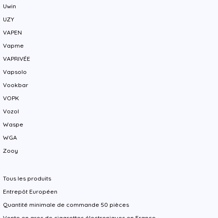
Uwin
UZY
VAPEN
Vapme
VAPRIVÉE
Vapsolo
Vookbar
VOPK
Vozol
Waspe
WGA
Zooy
Tous les produits
Entrepôt Européen
Quantité minimale de commande 50 pièces
Vente en gros de cigarettes électroniques en France