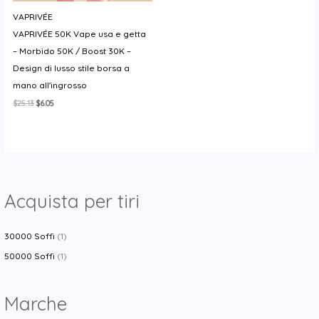
y
VAPRIVÉE
VAPRIVÉE 50K Vape usa e getta
– Morbido 50K / Boost 30K –
Design di lusso stile borsa a
mano all'ingrosso
Il
Il
$
25.13
$
6.05
prezzo
prezzo
originale
attuale
era:
è:
$25.13.
$6.05.
Acquista per tiri
30000 Soffi
(1)
50000 Soffi
(1)
Marche