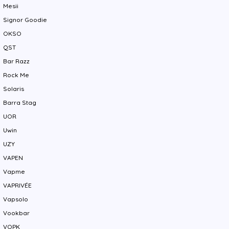
Mesii
Signor Goodie
OKSO
QST
Bar Razz
Rock Me
Solaris
Barra Stag
UOR
Uwin
UZY
VAPEN
Vapme
VAPRIVÉE
Vapsolo
Vookbar
VOPK