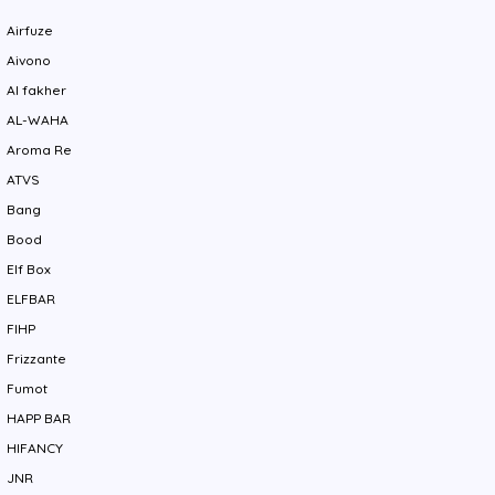
Airfuze
Aivono
Al fakher
AL-WAHA
Aroma Re
ATVS
Bang
Bood
Elf Box
ELFBAR
FIHP
Frizzante
Fumot
HAPP BAR
HIFANCY
JNR