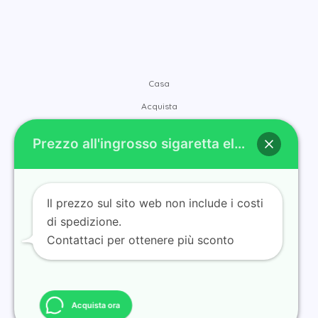
Casa
Acquista
Marche
Prezzo all'ingrosso sigaretta elettronica
Contatti
Chi siamo
Blog
Il prezzo sul sito web non include i costi
di spedizione.
Contattaci per ottenere più sconto
Tastiera
Acquista ora