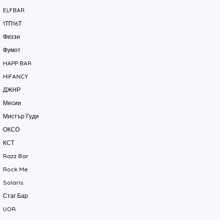
ELFBAR
1ТП16Т
Физзи
Фумот
HAPP BAR
HIFANCY
ДЖНР
Месии
Мистър Гуди
ОКСО
КСТ
Razz Bar
Rock Me
Solaris
Стаг Бар
UOR