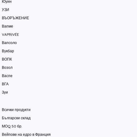
Юуин
УЗИ
ВЪОРЪЖЕНИЕ
Вапме
VAPRIVÉE
Вапсоло
Вукбар
ВОПК
Возол
Васпе
ВГА
Зуи
Всички продукти
Български склад
МОQ 50 бр.
Вейпове на едро в Франция