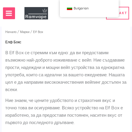
Прескочи
Bulgarian
към
КОНТАКТ
съдържанието
Начало
/
Марки
/ Elf Box
Елф Бокс
ставка)
50 бр.
Вейпове на едро в Франция
В Elf Box се стремим към едно: да ви предоставим
ндия
ове на едро в Полша
Вейпове на едро в Испания
възможно най-доброто изживяване с вейп. Ние създаваме
я
прости, надеждни и мощни вейп устройства за еднократна
употреба, които са идеални за вашето ежедневие. Нашата
цел е да направим висококачествения вейпинг достъпен за
WAHA
Бум
всеки.
Бокс
1ТП16Т
Ние знаем, че цените удобството и страхотния вкус и
 BAR
HIFANCY
точно това ви осигуряваме. Всяко устройство на Elf Box е
ър Гуди
ОКСО
изработено, за да предостави постоянен, наситен вкус от
 Me
Стаг Бар
първото до последното дръпване.
н
УЗИ
К
Возол