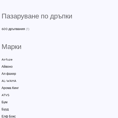
Пазаруване по дръпки
600 дръпвания
(1)
Марки
Airfuze
Айвоно
Ал фахер
AL-WAHA
Арома Кинг
ATVS
Бум
Бууд
Елф Бокс