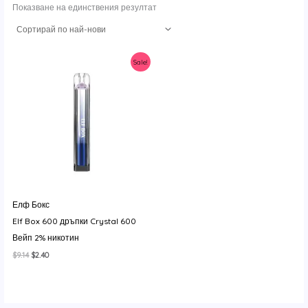
Показване на единствения резултат
Sale!
Елф Бокс
Elf Box 600 дръпки Crystal 600
Вейп 2% никотин
Original
Текущата
$
9.14
$
2.40
price
цена
was:
е:
$9.14.
$2.40.