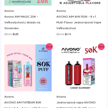
Aivono
Aivono
Aivono AIM MAGIC 20K –
AIVONO AIM AVN 150K – 8 v 1
Veľkoobchod z skladu na
Multi-Flavor Jednorazová Vape
Slovensku
Veľkoobchod
Original
Current
Original
Current
$
34.26
$
6.85
$
34.26
$
6.74
price
price
price
price
was:
is:
was:
is:
$34.26.
$6.85.
$34.26.
$6.74.
Zľava!
Zľava!
Aivono
Aivono
AIVONO AIM FATBEAR 80K
Jednorazová vapa AIVONO