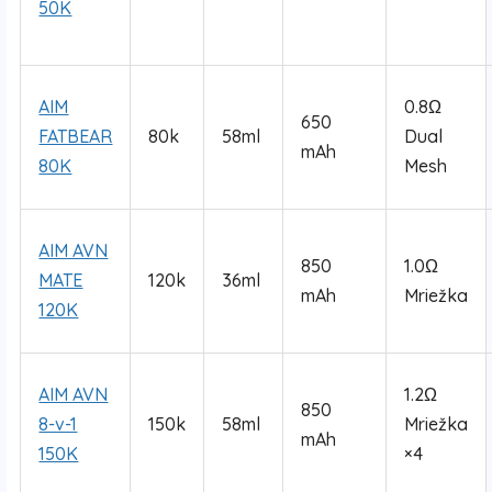
50K
AIM
0.8Ω
650
FATBEAR
80k
58ml
Dual
mAh
80K
Mesh
AIM AVN
850
1.0Ω
MATE
120k
36ml
mAh
Mriežka
120K
AIM AVN
1.2Ω
850
8-v-1
150k
58ml
Mriežka
mAh
150K
×4