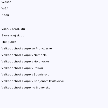
Waspe
WGA
Zooy
Všetky produkty
Slovenský sklad
MOQ 50ks
Veľkoobchod s vape vo Francúzsku
Veľkoobchod s vape v Nemecku
Veľkoobchod s vape v Holandsku
Veľkoobchod s vape v Poľsku
Veľkoobchod s vape v Španielsku
Veľkoobchod s vape v Spojenom kráľovstve
Veľkoobchod s vape na Slovensku