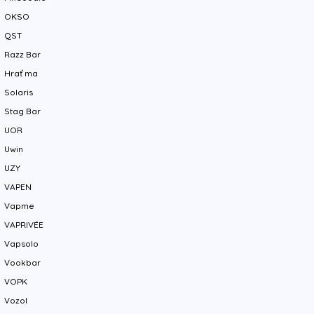
OKSO
QST
Razz Bar
Hrať ma
Solaris
Stag Bar
UOR
Uwin
UZY
VAPEN
Vapme
VAPRIVÉE
Vapsolo
Vookbar
VOPK
Vozol