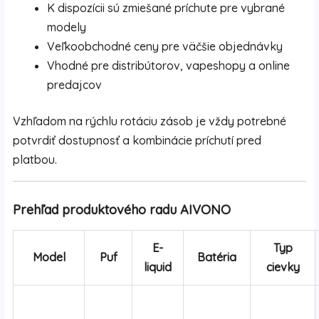
K dispozícii sú zmiešané príchute pre vybrané
modely
Veľkoobchodné ceny pre väčšie objednávky
Vhodné pre distribútorov, vapeshopy a online
predajcov
Vzhľadom na rýchlu rotáciu zásob je vždy potrebné
potvrdiť dostupnosť a kombinácie príchutí pred
platbou.
Prehľad produktového radu AIVONO
E-
Typ
Model
Puf
Batéria
liquid
cievky