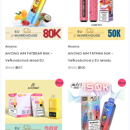
Aivono
Aivono
AIVONO AIM FATBEAR 80K –
AIVONO AIM FATMAX 50K –
Veľkoobchod sklad EU
Veľkoobchod z EU skladu
Original
Current
Original
Current
$
34.26
$
8.57
$
34.26
$
8.00
price
price
price
price
was:
is:
was:
is:
$34.26.
$8.57.
$34.26.
$8.00.
Zľava!
Zľava!