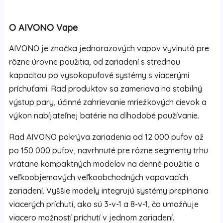
O AIVONO Vape
AIVONO je značka jednorazových vapov vyvinutá pre
rôzne úrovne použitia, od zariadení s strednou
kapacitou po vysokopufové systémy s viacerými
príchuťami. Rad produktov sa zameriava na stabilný
výstup pary, účinné zahrievanie mriežkových cievok a
výkon nabíjateľnej batérie na dlhodobé používanie.
Rad AIVONO pokrýva zariadenia od 12 000 pufov až
po 150 000 pufov, navrhnuté pre rôzne segmenty trhu
vrátane kompaktných modelov na denné použitie a
veľkoobjemových veľkoobchodných vapovacích
zariadení. Vyššie modely integrujú systémy prepínania
viacerých príchutí, ako sú 3-v-1 a 8-v-1, čo umožňuje
viacero možností príchutí v jednom zariadení.