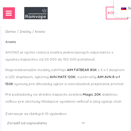
Preskočiť
S
na
KONTAKT
obsah
Domov
/
Značky
/ Aivono
Aivono
hod s vape vo Francúzsku
AIVONO je rýchlo rastúca značka jednorazových vaporizérov s
od s vape v Španielsku
vysokou kapacitou od 20 000 do 150 000 potiahnutí.
Najpredávanejšie modely zahŕňajú
AIM FATBEAR 80K
s 3-v-1 dizajnom
a LED displejom, výkonný
AVN MATE 120K
, a pokročilý
AIM AVN 8-v-1
150K
vyvinutý pre dlhodobý výkon a viacnásobné prepínanie príchutí.
Pre požiadavky na strednú kapacitu zostáva
Magic 20K
stabilnou
voľbou pre obchody hľadajúce vyváženú veľkosť a silný výstup chuti.
Zoradiť
Zobrazuje sa všetkých 10 výsledkov
podľa
najnovšieho