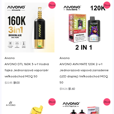
Zľava!
Zľava!
Aivono
Aivono
AIVONO DTL 160K 3-v-1 Vodná
AIVONO AVN MATE 120K 2-v-1
fajka Jednorazová vaporizér
Jednorazová vapová zariadenie
veľkoobchod MOQ 50
(LED displej) Veľkoobchod MOQ
50
Original
Current
$
22.85
$
8.00
price
price
Original
Current
$
34.26
$
5.60
was:
is:
price
price
$22.85.
$8.00.
was:
is:
$34.26.
$5.60.
Zľava!
Zľava!