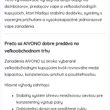
distribútorov, predajcov vape a veľkoobchodných
kupujúcich, ktorí hľadajú stabilnú dodávku, systémy s
viacerými príchuťami a vysokokapacitné jednorazové
vape zariadenia.
Prečo sa AIVONO dobre predáva na
veľkoobchodnom trhu
Zariadenia AIVONO sú široko vyberané
veľkoobchodnými kupujúcimi kvôli rovnováhe medzi
kapacitou, konzistenciou príchutí a použiteľnosťou.
Hlavné výhody zahŕňajú:
Stabilný systém ohrevu mriežkovou cievkou pre
konzistentný výstup pary
Dobíjateľný dizajn pre predĺžené cykly