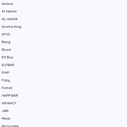
Aivono
Al fakher
AL-WAHA
Aroma King
ATVS
Bang
Bood
Elf Box
ELFBAR
FIHP
Fizzy
Fumot
HAPP BAR
HIFANCY
JNR
Mesii
Mr.Goodie