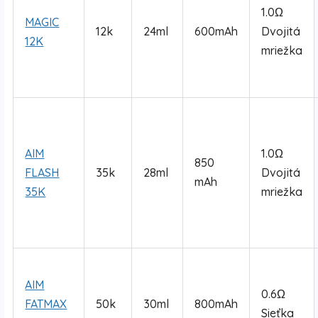
1.0Ω
MAGIC
12k
24ml
600mAh
Dvojitá
12K
mriežka
AIM
1.0Ω
850
FLASH
35k
28ml
Dvojitá
mAh
35K
mriežka
AIM
0.6Ω
FATMAX
50k
30ml
800mAh
Sieťka