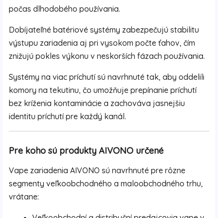
počas dlhodobého používania.
Dobíjateľné batériové systémy zabezpečujú stabilitu
výstupu zariadenia aj pri vysokom počte ťahov, čím
znižujú pokles výkonu v neskorších fázach používania.
Systémy na viac príchutí sú navrhnuté tak, aby oddelili
komory na tekutinu, čo umožňuje prepínanie príchutí
bez kríženia kontaminácie a zachováva jasnejšiu
identitu príchutí pre každý kanál.
Pre koho sú produkty AIVONO určené
Vape zariadenia AIVONO sú navrhnuté pre rôzne
segmenty veľkoobchodného a maloobchodného trhu,
vrátane:
Veľkoobchodní a distribuční predajcovia vape v