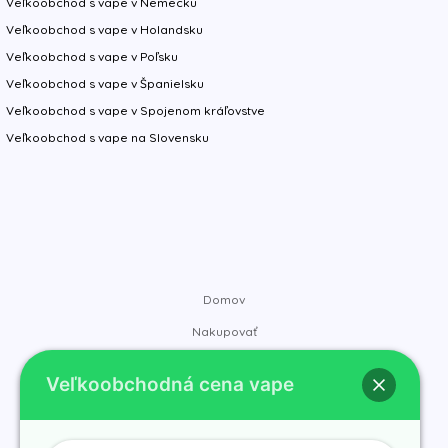
Veľkoobchod s vape v Nemecku
Veľkoobchod s vape v Holandsku
Veľkoobchod s vape v Poľsku
Veľkoobchod s vape v Španielsku
Veľkoobchod s vape v Spojenom kráľovstve
Veľkoobchod s vape na Slovensku
Domov
Nakupovať
Značky
Veľkoobchodná cena vape
Kontakt
O nás