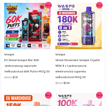
y
Zľava!
Zľava!
Waspe
Waspe
EU Sklad Waspe Bar 60K
Sklad Slovensko Waspe Crystal
Jednorazový vaporizér
180K 8 v 1 jednorazová
Veľkoobchod 60K Pufov MOQ 50
elektronická cigareta
veľkoobchod MOQ 50
Original
Current
$
20.56
$
7.31
price
price
Original
Current
$
34.26
$
9.94
was:
is:
price
price
$20.56.
$7.31.
was:
is:
$34.26.
$9.94.
Zľava!
Zľava!