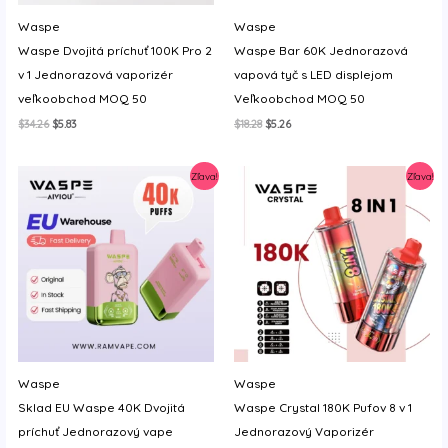
Waspe
Waspe
Waspe Dvojitá príchuť 100K Pro 2
Waspe Bar 60K Jednorazová
v 1 Jednorazová vaporizér
vapová tyč s LED displejom
veľkoobchod MOQ 50
Veľkoobchod MOQ 50
Original
Current
Original
Current
$
34.26
$
5.83
$
18.28
$
5.26
price
price
price
price
was:
is:
was:
is:
$34.26.
$5.83.
$18.28.
$5.26.
Zľava!
Zľava!
Waspe
Waspe
Sklad EU Waspe 40K Dvojitá
Waspe Crystal 180K Pufov 8 v 1
príchuť Jednorazový vape
Jednorazový Vaporizér