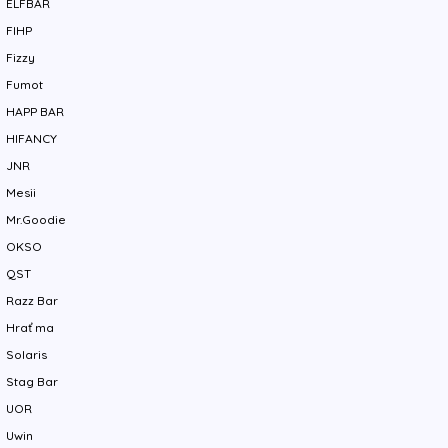
ELFBAR
FIHP
Fizzy
Fumot
HAPP BAR
HIFANCY
JNR
Mesii
Mr.Goodie
OKSO
QST
Razz Bar
Hrať ma
Solaris
Stag Bar
UOR
Uwin