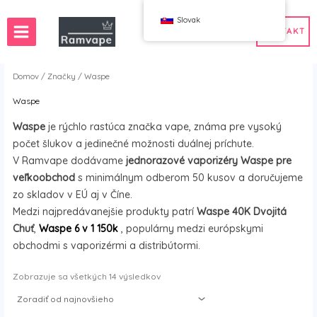
Preskočiť
Slovak
na
KONTAKT
obsah
Domov
/
Značky
/ Waspe
Waspe
ie)
 50ks
Veľkoobchod s vape vo Francúzsku
Waspe
je rýchlo rastúca značka vape, známa pre vysoký
ndsku
oobchod s vape v Poľsku
Veľkoobchod s vape v Španielsku
počet šlukov a jedinečné možnosti duálnej príchute.
vensku
V Ramvape dodávame
jednorazové vaporizéry Waspe pre
veľkoobchod
s minimálnym odberom 50 kusov a doručujeme
zo skladov v EÚ aj v Číne.
WAHA
Bang
Medzi najpredávanejšie produkty patrí
Waspe 40K Dvojitá
ox
FIHP
Chuť
,
Waspe 6 v 1 150k
, populárny medzi európskymi
 BAR
HIFANCY
obchodmi s vaporizérmi a distribútormi.
oodie
OKSO
Zoradiť
Zobrazuje sa všetkých 14 výsledkov
 ma
Stag Bar
podľa
najnovšieho
UZY
K
Vozol