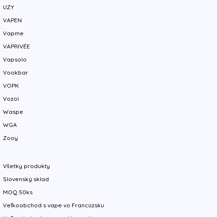
UZY
VAPEN
Vapme
VAPRIVÉE
Vapsolo
Vookbar
VOPK
Vozol
Waspe
WGA
Zooy
Všetky produkty
Slovenský sklad
MOQ 50ks
Veľkoobchod s vape vo Francúzsku