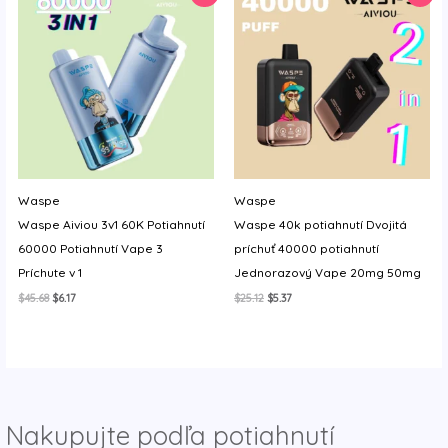
Waspe
Waspe
Waspe Aiviou 3v1 60K Potiahnutí
Waspe 40k potiahnutí Dvojitá
60000 Potiahnutí Vape 3
príchuť 40000 potiahnutí
Príchute v 1
Jednorazový Vape 20mg 50mg
Original
Current
Original
Current
$
45.68
$
6.17
$
25.12
$
5.37
price
price
price
price
was:
is:
was:
is:
$45.68.
$6.17.
$25.12.
$5.37.
Nakupujte podľa potiahnutí