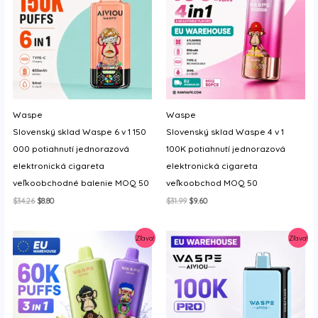
Waspe
Waspe
Slovenský sklad Waspe 6 v 1 150
Slovenský sklad Waspe 4 v 1
000 potiahnutí jednorazová
100K potiahnutí jednorazová
elektronická cigareta
elektronická cigareta
veľkoobchodné balenie MOQ 50
veľkoobchod MOQ 50
Original
Current
Original
Current
$
34.26
$
8.80
$
31.99
$
9.60
price
price
price
price
was:
is:
was:
is:
$34.26.
$8.80.
$31.99.
$9.60.
Zľava!
Zľava!