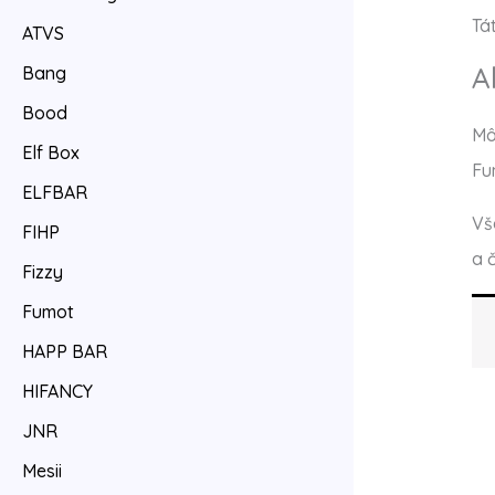
Tá
ATVS
A
Bang
Bood
Mô
Elf Box
Fu
ELFBAR
Vš
FIHP
a 
Fizzy
Fumot
HAPP BAR
HIFANCY
JNR
Mesii