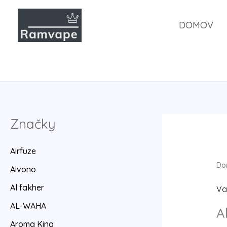
Preskočiť
na
DOMOV
obsah
Značky
Airfuze
Do
Aivono
Al fakher
Va
AL-WAHA
A
Aroma King