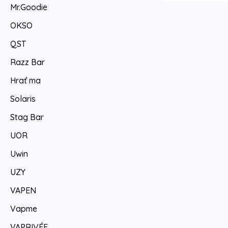
Mr.Goodie
OKSO
QST
Razz Bar
Hrať ma
Solaris
Stag Bar
UOR
Uwin
UZY
VAPEN
Vapme
VAPRIVÉE