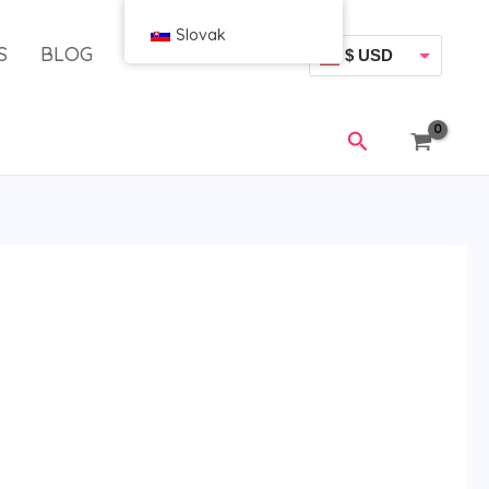
Slovak
S
BLOG
$ USD
€ EUR
Vyhľadávanie