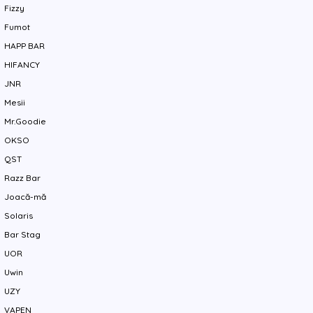
Fizzy
Fumot
HAPP BAR
HIFANCY
JNR
Mesii
Mr.Goodie
OKSO
QST
Razz Bar
Joacă-mă
Solaris
Bar Stag
UOR
Uwin
UZY
VAPEN