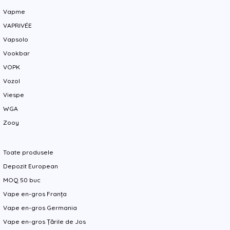
Vapme
VAPRIVÉE
Vapsolo
Vookbar
VOPK
Vozol
Viespe
WGA
Zooy
Toate produsele
Depozit European
MOQ 50 buc
Vape en-gros Franța
Vape en-gros Germania
Vape en-gros Țările de Jos