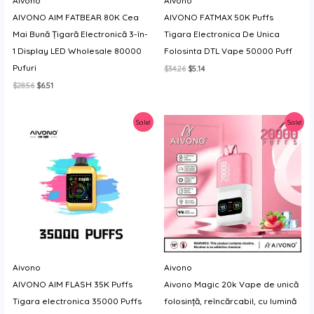
Aivono
Aivono
AIVONO AIM FATBEAR 80K Cea
AIVONO FATMAX 50K Puffs
Mai Bună Țigară Electronică 3-în-
Tigara Electronica De Unica
1 Display LED Wholesale 80000
Folosinta DTL Vape 50000 Puff
Pufuri
Prețul
Prețul
$
34.26
$
5.14
inițial
curent
Prețul
Prețul
$
28.56
$
6.51
a
este:
inițial
curent
fost:
$5.14.
a
este:
$34.26.
fost:
$6.51.
Sale!
Sale!
$28.56.
Aivono
Aivono
AIVONO AIM FLASH 35K Puffs
Aivono Magic 20k Vape de unică
Tigara electronica 35000 Puffs
folosință, reîncărcabil, cu lumină