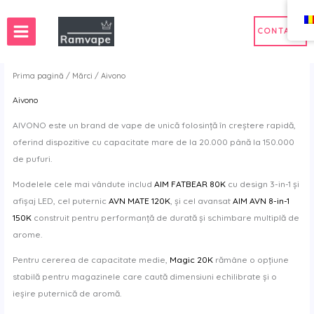
Treci
la
CONTACT
conținut
Prima pagină
/
Mărci
/ Aivono
Aivono
s Franța
AIVONO este un brand de vape de unică folosință în creștere rapidă,
s Spania
oferind dispozitive cu capacitate mare de la 20.000 până la 150.000
de pufuri.
Modelele cele mai vândute includ
AIM FATBEAR 80K
cu design 3-in-1 și
afișaj LED, cel puternic
AVN MATE 120K
, și cel avansat
AIM AVN 8-in-1
150K
construit pentru performanță de durată și schimbare multiplă de
arome.
Pentru cererea de capacitate medie,
Magic 20K
rămâne o opțiune
stabilă pentru magazinele care caută dimensiuni echilibrate și o
ieșire puternică de aromă.