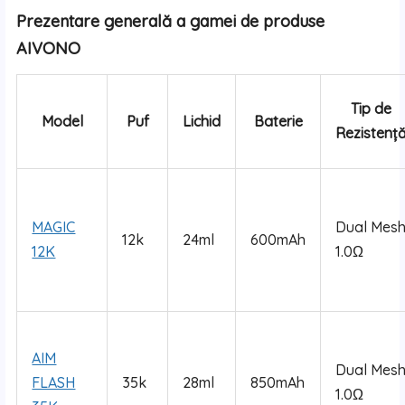
Prezentare generală a gamei de produse
AIVONO
Tip de
Model
Puf
Lichid
Baterie
Rezistenț
MAGIC
Dual Mes
12k
24ml
600mAh
12K
1.0Ω
AIM
Dual Mes
FLASH
35k
28ml
850mAh
1.0Ω