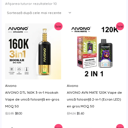
Sortare
Afișarea tuturor rezultatelor 10
după
noutate
Sale!
Sale!
Aivono
Aivono
AIVONO DTL 160K 3-in-1 Hookah
AIVONO AVN MATE 120K Vape de
Vape de unică folosință en-gros
unică folosință 2-in-1 (Ecran LED)
MOQ 50
en gros MOQ 50
Prețul
Prețul
Prețul
Prețul
$
22.85
$
8.00
$
34.26
$
5.60
inițial
curent
inițial
curent
a
este:
a
este:
fost:
$8.00.
fost:
$5.60.