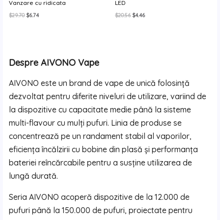
Vanzare cu ridicata
LED
Prețul
Prețul
Prețul
Prețul
$
29.70
$
6.74
$
20.56
$
4.46
inițial
curent
inițial
curent
a
este:
a
este:
fost:
$6.74.
fost:
$4.46.
$29.70.
$20.56.
Despre AIVONO Vape
AIVONO este un brand de vape de unică folosință
dezvoltat pentru diferite niveluri de utilizare, variind de
la dispozitive cu capacitate medie până la sisteme
multi-flavour cu mulți pufuri. Linia de produse se
concentrează pe un randament stabil al vaporilor,
eficiența încălzirii cu bobine din plasă și performanța
bateriei reîncărcabile pentru a susține utilizarea de
lungă durată.
Seria AIVONO acoperă dispozitive de la 12.000 de
pufuri până la 150.000 de pufuri, proiectate pentru