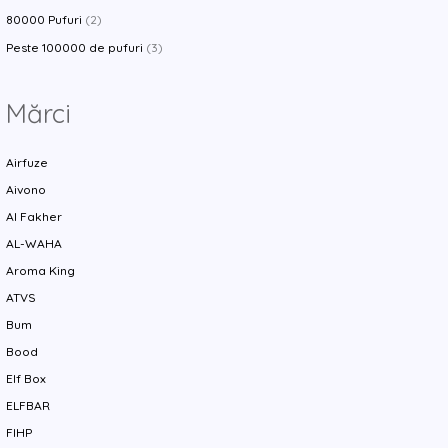
80000 Pufuri
(2)
Peste 100000 de pufuri
(3)
Mărci
Airfuze
Aivono
Al Fakher
AL-WAHA
Aroma King
ATVS
Bum
Bood
Elf Box
ELFBAR
FIHP