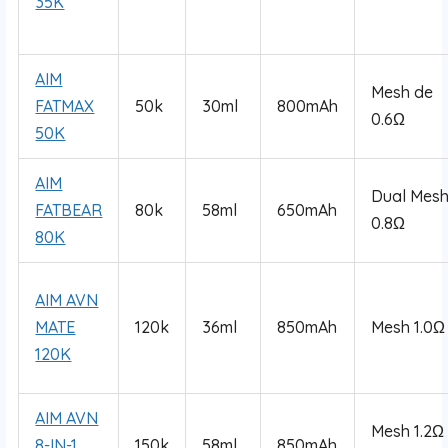
35K
AIM
Mesh de
FATMAX
50k
30ml
800mAh
0.6Ω
50K
AIM
Dual Mes
FATBEAR
80k
58ml
650mAh
0.8Ω
80K
AIM AVN
MATE
120k
36ml
850mAh
Mesh 1.0Ω
120K
AIM AVN
Mesh 1.2Ω
8-IN-1
150k
58ml
850mAh