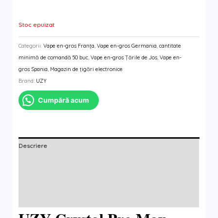
Stoc epuizat
Categorii:
Vape en-gros Franța
,
Vape en-gros Germania
,
cantitate
minimă de comandă 50 buc
,
Vape en-gros Țările de Jos
,
Vape en-
gros Spania
,
Magazin de țigări electronice
Brand:
UZY
Cumpără acum
Descriere
Informații suplimentare
Brand
Recenzii (0)