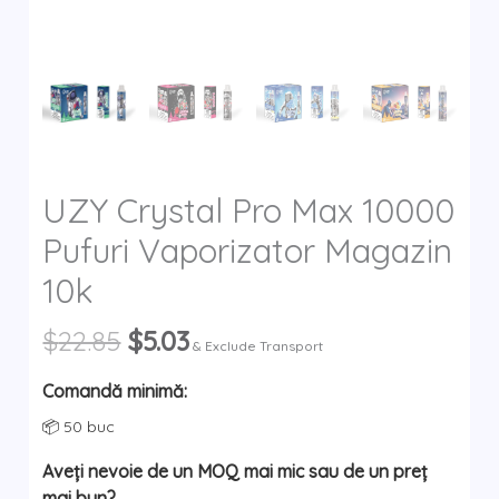
y
UZY Crystal Pro Max 10000
Pufuri Vaporizator Magazin
10k
Prețul
Prețul
$
22.85
$
5.03
& Exclude Transport
inițial
curent
a
este:
Comandă minimă:
fost:
$5.03.
📦 50 buc
$22.85.
Aveți nevoie de un MOQ mai mic sau de un preț
mai bun?