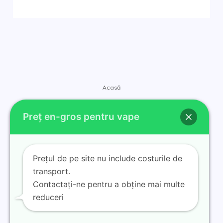
fost:
$6.63.
$25.13.
Acasă
Magazin
Preț en-gros pentru vape
Mărci
Contact
Despre
Prețul de pe site nu include costurile de
Blog
transport.
Contactați-ne pentru a obține mai multe
reduceri