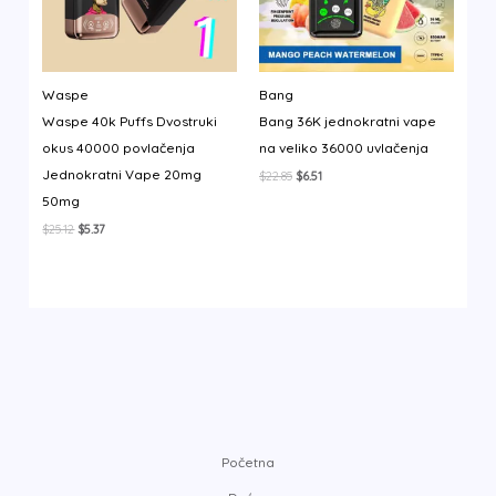
Waspe
Bang
Waspe 40k Puffs Dvostruki
Bang 36K jednokratni vape
okus 40000 povlačenja
na veliko 36000 uvlačenja
Jednokratni Vape 20mg
Izvorna
Trenutna
$
22.85
$
6.51
cijena
cijena
50mg
bila
je:
je:
$6.51.
Izvorna
Trenutna
$
25.12
$
5.37
$22.85.
cijena
cijena
bila
je:
je:
$5.37.
$25.12.
Početna