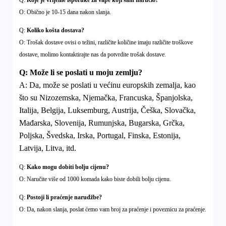
O: Obično je 10-15 dana nakon slanja.
Q:
Koliko košta dostava?
O: Trošak dostave ovisi o težini, različite količine imaju različite troškove
dostave, molimo kontaktirajte nas da potvrdite trošak dostave.
Q
:
Može li se poslati u moju zemlju?
A:
Da, može se poslati u većinu europskih zemalja, kao
što su Nizozemska, Njemačka, Francuska, Španjolska,
Italija, Belgija, Luksemburg, Austrija, Češka, Slovačka,
Mađarska, Slovenija, Rumunjska, Bugarska, Grčka,
Poljska, Švedska, Irska, Portugal, Finska, Estonija,
Latvija, Litva, itd.
Q:
Kako mogu dobiti bolju cijenu?
O: Naručite više od 1000 komada kako biste dobili bolju cijenu.
Q:
Postoji li praćenje narudžbe?
O: Da, nakon slanja, poslat ćemo vam broj za praćenje i poveznicu za praćenje.