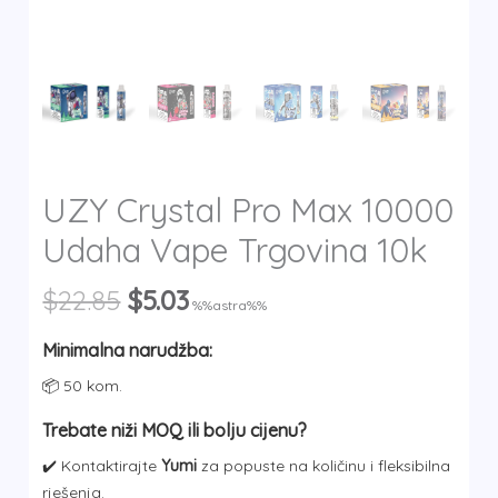
y
UZY Crystal Pro Max 10000
Udaha Vape Trgovina 10k
Izvorna
Trenutna
$
22.85
$
5.03
%%astra%%
cijena
cijena
bila
je:
Minimalna narudžba:
je:
$5.03.
📦 50 kom.
$22.85.
Trebate niži MOQ ili bolju cijenu?
✔️ Kontaktirajte
Yumi
za popuste na količinu i fleksibilna
rješenja.