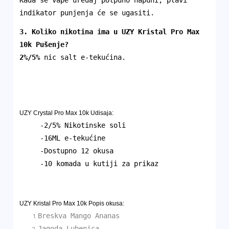
Kada se vape uređaj potpuno napuni, plavi
indikator punjenja će se ugasiti.
3. Koliko nikotina ima u
UZY Kristal Pro Max
10k
Pušenje
?
2%/5%
nic salt e-tekućina.
UZY Crystal Pro Max 10k Udisaja:
-2/5% Nikotinske soli
-16ML e-tekućine
-Dostupno 12 okusa
-10 komada u kutiji za prikaz
UZY Kristal Pro Max 10k
Popis okusa:
Breskva Mango Ananas
Jagoda Lubenica