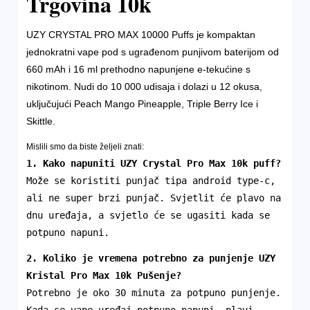
Trgovina 10k
UZY CRYSTAL PRO MAX 10000 Puffs je kompaktan
jednokratni vape pod s ugrađenom punjivom baterijom od
660 mAh i 16 ml prethodno napunjene e-tekućine s
nikotinom. Nudi do 10 000 udisaja i dolazi u 12 okusa,
uključujući Peach Mango Pineapple, Triple Berry Ice i
Skittle.
Mislili smo da biste željeli znati:
1. Kako napuniti UZY Crystal Pro Max 10k puff?
Može se koristiti punjač tipa android type-c,
ali ne super brzi punjač. Svjetlit će plavo na
dnu uređaja, a svjetlo će se ugasiti kada se
potpuno napuni.
2. Koliko je vremena potrebno za punjenje
UZY
Kristal Pro Max 10k
Pušenje
?
Potrebno je oko 30 minuta za potpuno punjenje.