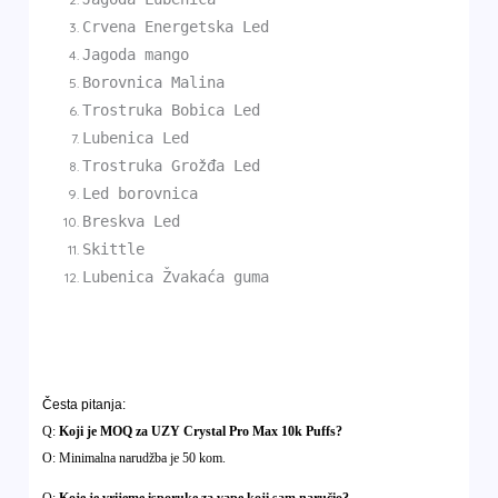
Crvena Energetska Led
Jagoda mango
Borovnica Malina
Trostruka Bobica Led
Lubenica Led
Trostruka Grožđa Led
Led borovnica
Breskva Led
Skittle
Lubenica Žvakaća guma
Česta pitanja:
Q:
Koji je MOQ za UZY Crystal Pro Max 10k Puffs?
O: Minimalna narudžba je 50 kom.
Q:
Koje je vrijeme isporuke za vape koji sam naručio?