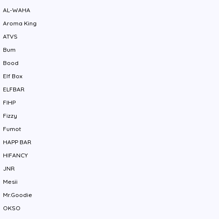
AL-WAHA
Aroma King
ATVS
Bum
Bood
Elf Box
ELFBAR
FIHP
Fizzy
Fumot
HAPP BAR
HIFANCY
JNR
Mesii
Mr.Goodie
OKSO