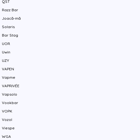
QST
Razz Bar
Joacă-mă
Solaris
Bar Stag
UOR
Uwin
UZY
VAPEN
Vapme
VAPRIVÉE
Vapsolo
Vookbar
VOPK
Vozol
Viespe
WGA