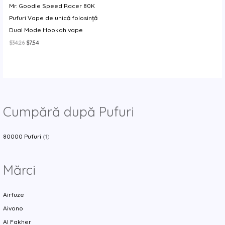
Mr. Goodie Speed Racer 80K
y
Pufuri Vape de unică folosință
Dual Mode Hookah vape
Prețul
Prețul
$
34.26
$
7.54
inițial
curent
a
este:
fost:
$7.54.
$34.26.
Cumpără după Pufuri
80000 Pufuri
(1)
Mărci
Airfuze
Aivono
Al Fakher