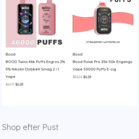
y
Bood
Bood
BOOD Twins 46k Puffs Engros 2%
Bood Pulse Pro 25k 50k Engangs
5% Nikotin Dobbelt Smag 2 i 1
Vape 50000 Puffs E-cig
Vape
Den
Den
$
34.26
$
6.28
oprindelige
aktuelle
Den
Den
$
21.71
$
6.28
pris
pris
oprindelige
aktuelle
var:
er:
pris
pris
$34.26.
$6.28.
var:
er:
$21.71.
$6.28.
Shop efter Pust