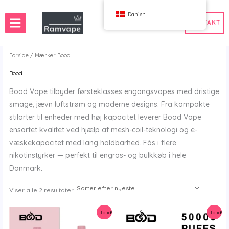
Spring
Danish
til
KONTAKT
indhold
Forside
/
Mærker
Bood
Bood
50 stk.
Frankrig engros vape
Bood Vape tilbyder førsteklasses engangsvapes med dristige
n engros vape
Spanien engros vape
smage, jævn luftstrøm og moderne designs. Fra kompakte
stilarter til enheder med høj kapacitet leverer Bood Vape
ensartet kvalitet ved hjælp af mesh-coil-teknologi og e-
væskekapacitet med lang holdbarhed. Fås i flere
WAHA
Bang
nikotinstyrker — perfekt til engros- og bulkkøb i hele
ox
FIHP
Danmark.
 BAR
HIFANCY
oodie
OKSO
Sorteret
Viser alle 2 resultater
efter
ributør", "Head Office": "Hovedkontor", "Tel": "Tlf", "Address": "Ad
 Me
Stag Bar
nyeste
Tilbud!
Tilbud!
UZY
K
Vozol