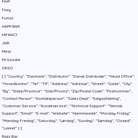
FIHP
Fizzy
Fumot
HAPP BAR
HIFANCY
JNR
Mesii
Mr.Goodie
OKSO
[ { "Country": "Danmark", "Distributor": "Dansk Distributør", "Head Office":
"Hovedkontor", "Tel": "Tlf", "Address": "Adresse", "Street": "Gade", "City":
"By", "State/Province": "Stat/Provins", "Zip/Postal Code": "Postnummer",
"Contact Person": "Kontaktperson", "Sales Dept": "Salgsafdeling",
"Customer Service": "Kundeservice", "Technical Support": "Teknisk
Support", "Email": "E-mail", "Website": "Hjemmeside", "Monday-Friday":
"Mandag-Fredag", "Saturday": "Lørdag", "Sunday": "Søndag", "Closed":
"Lukket" } ]
Razz Bar