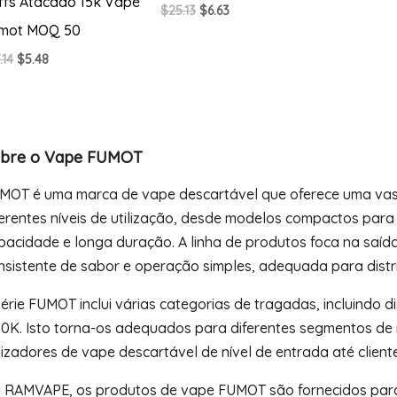
ffs Atacado 15k Vape
O
O
$
25.13
$
6.63
preço
preço
mot MOQ 50
original
atual
era:
é:
O
O
.14
$
5.48
$25.13.
$6.63.
preço
preço
original
atual
era:
é:
$17.14.
$5.48.
bre o Vape FUMOT
MOT é uma marca de vape descartável que oferece uma vas
ferentes níveis de utilização, desde modelos compactos para u
pacidade e longa duração. A linha de produtos foca na saí
nsistente de sabor e operação simples, adequada para distr
série FUMOT inclui várias categorias de tragadas, incluindo d
50K. Isto torna-os adequados para diferentes segmentos d
ilizadores de vape descartável de nível de entrada até clie
 RAMVAPE, os produtos de vape FUMOT são fornecidos para