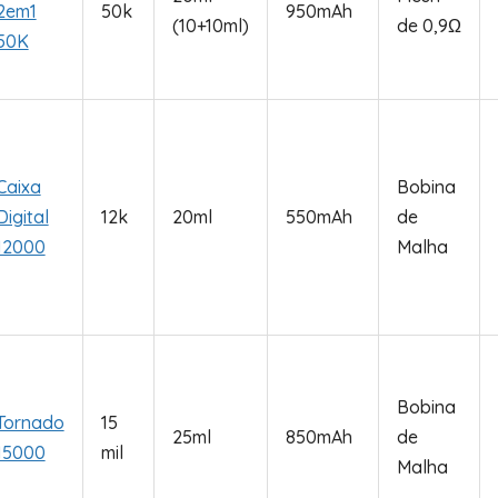
2em1
50k
950mAh
(10+10ml)
de 0,9Ω
50K
Caixa
Bobina
Digital
12k
20ml
550mAh
de
12000
Malha
Bobina
Tornado
15
25ml
850mAh
de
15000
mil
Malha