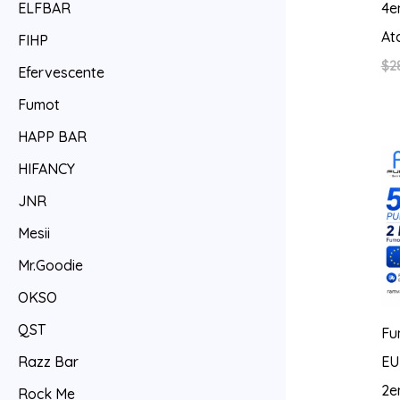
4e
ELFBAR
At
FIHP
$
2
Efervescente
Fumot
HAPP BAR
HIFANCY
JNR
Mesii
Mr.Goodie
OKSO
QST
Fu
Razz Bar
EU
2e
Rock Me