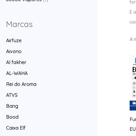
for
É a
Marcas
rot
A 
Airfuze
Aivono
Al fakher
AL-WAHA
Rei do Aroma
ATVS
Bang
Bood
Fu
Caixa Elf
EU