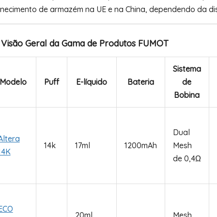
rnecimento de armazém na UE e na China, dependendo da dis
 Visão Geral da Gama de Produtos FUMOT
Sistema
Modelo
Puff
E-líquido
Bateria
de
Bobina
Dual
Altera
14k
17ml
1200mAh
Mesh
14K
de 0,4Ω
ECO
20ml
Mesh