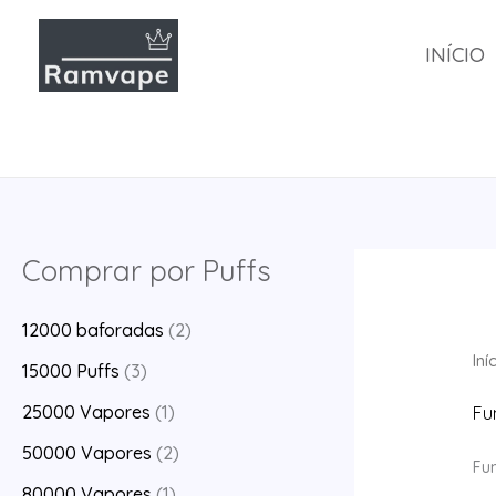
Ir
para
INÍCIO
o
conteúdo
Comprar por Puffs
12000 baforadas
(2)
Iní
15000 Puffs
(3)
25000 Vapores
(1)
Fu
50000 Vapores
(2)
Fu
80000 Vapores
(1)