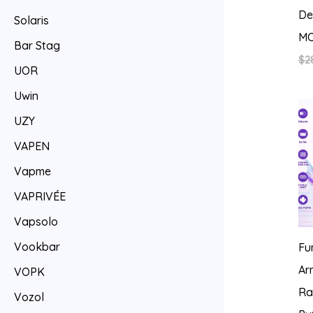
De
Solaris
MO
Bar Stag
$
2
UOR
Uwin
UZY
VAPEN
Vapme
VAPRIVÉE
Vapsolo
Vookbar
Fu
Ar
VOPK
Ra
Vozol