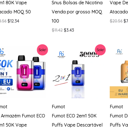
m1 80K Vape
Snus Bolsas de Nicotina
Vape De
acado MOQ 50
Venda por grosso MOQ
Atacad
100
O
O
O
8.56
$
12.34
$
20.56
$
7
preço
preço
pr
O
O
$
11.42
$
3.43
original
atual
or
preço
preço
era:
é:
er
original
atual
$28.56.
$12.34.
$2
era:
é:
Sale!
Sale!
$11.42.
$3.43.
mot
Fumot
Fumot
 Armazém Fumot ECO
Fumot ECO 2em1 50K
Fumot Di
m1 50K Vape
Puffs Vape Descartável
Puffs V