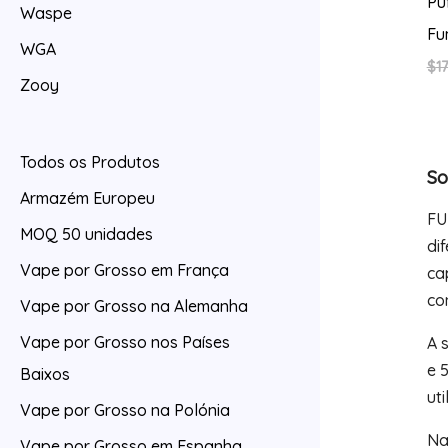
Pu
Waspe
Fu
WGA
$
17
Zooy
Todos os Produtos
So
Armazém Europeu
FU
MOQ 50 unidades
di
Vape por Grosso em França
ca
co
Vape por Grosso na Alemanha
Vape por Grosso nos Países
A 
e 
Baixos
ut
Vape por Grosso na Polónia
Na
Vape por Grosso em Espanha