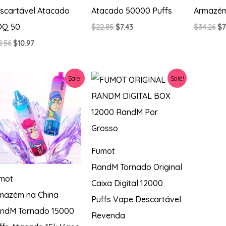
scartável Atacado
Atacado 50000 Puffs
Armazé
Q 50
O
O
O
$
22.85
$
7.43
$
34.26
$
7
preço
preço
pr
O
O
8.56
$
10.97
original
atual
or
preço
preço
era:
é:
er
original
atual
$22.85.
$7.43.
$3
era:
é:
Sale!
Sale!
$28.56.
$10.97.
Fumot
RandM Tornado Original
mot
Caixa Digital 12000
mazém na China
Puffs Vape Descartável
ndM Tornado 15000
Revenda