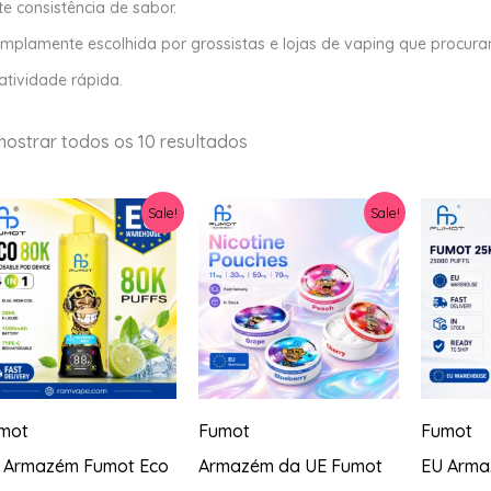
te consistência de sabor.
mplamente escolhida por grossistas e lojas de vaping que procura
atividade rápida.
Ordenado
mostrar todos os 10 resultados
por
mais
recente
Sale!
Sale!
mot
Fumot
Fumot
 Armazém Fumot Eco
Armazém da UE Fumot
EU Arma