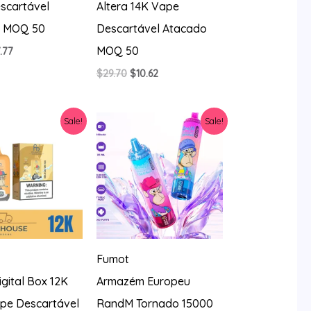
scartável
Altera 14K Vape
o MOQ 50
Descartável Atacado
MOQ 50
O
.77
eço
preço
O
O
$
29.70
$
10.62
iginal
atual
preço
preço
a:
é:
original
atual
0.56.
$7.77.
era:
é:
Sale!
Sale!
$29.70.
$10.62.
Fumot
gital Box 12K
Armazém Europeu
ape Descartável
RandM Tornado 15000