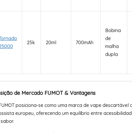
Bobina
Tornado
de
25k
20ml
700mAh
25000
malha
dupla
sição de Mercado FUMOT & Vantagens
FUMOT posiciona-se como uma marca de vape descartável 
ossista europeu, oferecendo um equilíbrio entre acessibilida
 sabor.