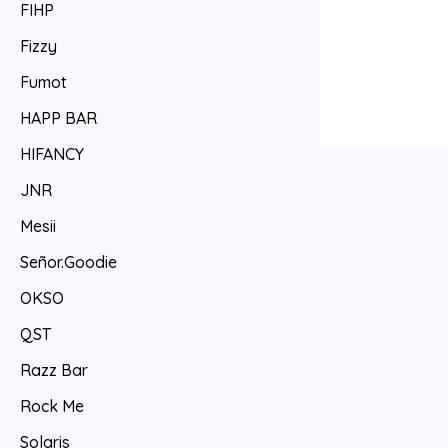
FIHP
Fizzy
Fumot
HAPP BAR
HIFANCY
JNR
Mesii
Señor.Goodie
OKSO
QST
Razz Bar
Rock Me
Solaris