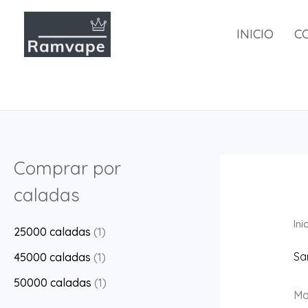
Saltar
al
INICIO
C
contenido
Comprar por
caladas
Ini
25000 caladas
(1)
Sa
45000 caladas
(1)
50000 caladas
(1)
Mo