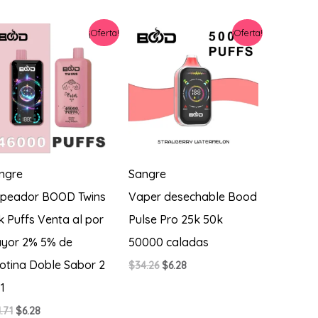
lo
más
reciente
¡Oferta!
¡Oferta!
ngre
Sangre
peador BOOD Twins
Vaper desechable Bood
k Puffs Venta al por
Pulse Pro 25k 50k
yor 2% 5% de
50000 caladas
cotina Doble Sabor 2
El
El
$
34.26
$
6.28
precio
precio
1
original
actual
era:
es:
El
El
.71
$
6.28
$34.26.
$6.28.