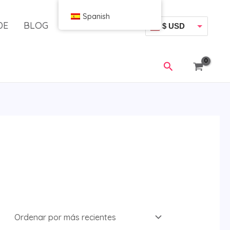
Spanish
DE
BLOG
$ USD
€ EUR
Buscar