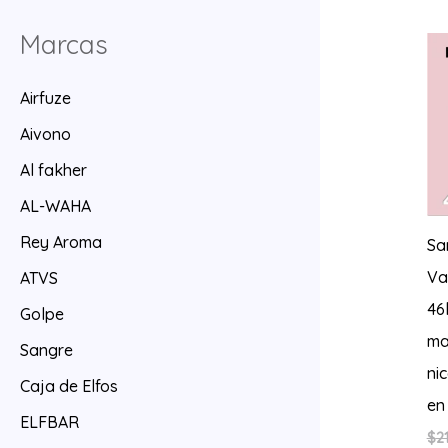
Marcas
Airfuze
Aivono
Al fakher
AL-WAHA
Rey Aroma
Sa
Va
ATVS
46
Golpe
ma
Sangre
ni
Caja de Elfos
en 
ELFBAR
$
21