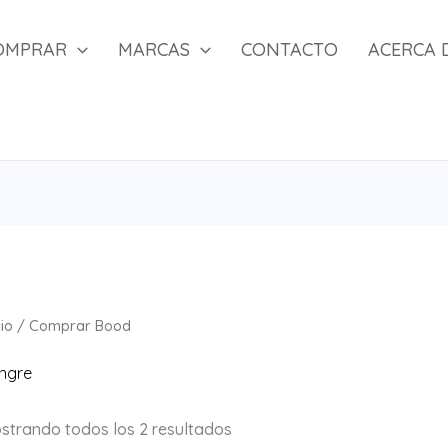
OMPRAR
MARCAS
CONTACTO
ACERCA 
cio
/
Comprar
Bood
ngre
Ordenado
strando todos los 2 resultados
por