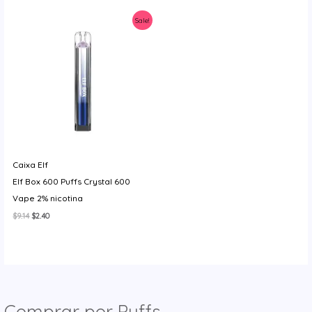
y
Sale!
Caixa Elf
Elf Box 600 Puffs Crystal 600
Vape 2% nicotina
O
O
$
9.14
$
2.40
preço
preço
original
atual
era:
é:
$9.14.
$2.40.
Comprar por Puffs