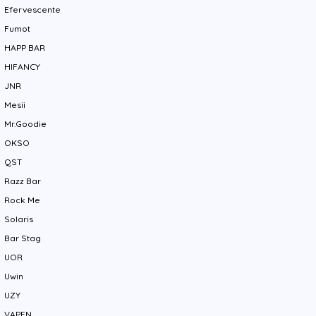
Efervescente
Fumot
HAPP BAR
HIFANCY
JNR
Mesii
Mr.Goodie
OKSO
QST
Razz Bar
Rock Me
Solaris
Bar Stag
UOR
Uwin
UZY
VAPEN