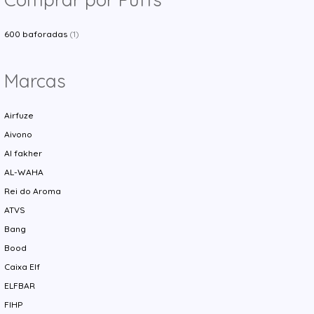
600 baforadas
(1)
Marcas
Airfuze
Aivono
Al fakher
AL-WAHA
Rei do Aroma
ATVS
Bang
Bood
Caixa Elf
ELFBAR
FIHP