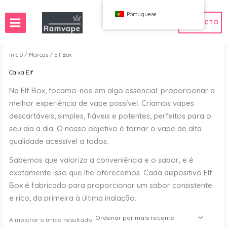
Ir
Portuguese
para
CONTACTO
o
conteúdo
Início
/
Marcas
/ Elf Box
Caixa Elf
Rápida)
50 unidades
Vape por Grosso em França
Na Elf Box, focamo-nos em algo essencial: proporcionar a
 Baixos
 por Grosso na Polónia
Vape por Grosso em Espanha
melhor experiência de vape possível. Criamos vapes
al
descartáveis, simples, fiáveis e potentes, perfeitos para o
seu dia a dia. O nosso objetivo é tornar o vape de alta
qualidade acessível a todos.
WAHA
Bang
Sabemos que valoriza a conveniência e o sabor, e é
 Elf
FIHP
exatamente isso que lhe oferecemos. Cada dispositivo Elf
 BAR
HIFANCY
Box é fabricado para proporcionar um sabor consistente
oodie
OKSO
e rico, da primeira à última inalação.
 Me
Bar Stag
UZY
A mostrar o único resultado
K
Vozol