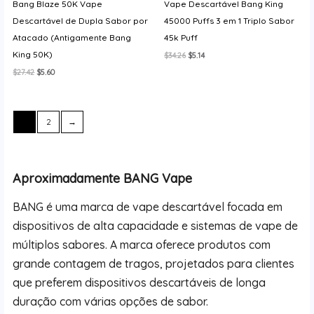
Bang Blaze 50K Vape
Vape Descartável Bang King
Descartável de Dupla Sabor por
45000 Puffs 3 em 1 Triplo Sabor
Atacado (Antigamente Bang
45k Puff
King 50K)
O
O
$
34.26
$
5.14
preço
preço
O
O
$
27.42
$
5.60
original
atual
preço
preço
era:
é:
original
atual
$34.26.
$5.14.
era:
é:
$27.42.
$5.60.
1
2
→
Aproximadamente BANG Vape
BANG é uma marca de vape descartável focada em
dispositivos de alta capacidade e sistemas de vape de
múltiplos sabores. A marca oferece produtos com
grande contagem de tragos, projetados para clientes
que preferem dispositivos descartáveis de longa
duração com várias opções de sabor.