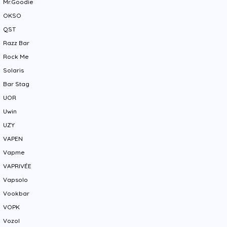
Mr.Goodie
OKSO
QST
Razz Bar
Rock Me
Solaris
Bar Stag
UOR
Uwin
UZY
VAPEN
Vapme
VAPRIVÉE
Vapsolo
Vookbar
VOPK
Vozol