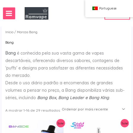
Ir
Portuguese
para
CONTACTO
o
conteúdo
Início
/
Marcas
Bang.
Bang
s
Vape por Grosso em França
Bang
é conhecida pela sua vasta gama de vapes
na Polónia
Vape por Grosso em Espanha
descartáveis, oferecendo diversos sabores, contagens de
'puffs' e designs para satisfazer as diferentes necessidades
do mercado.
Desde o uso diário padrão a encomendas de grandes
Bang
volumes a pensar no preço, a Bang disponibiliza várias sub-
FIHP
séries, incluindo
Bang Box, Bang Leader e Bang King
.
HIFANCY
OKSO
Ordenado
A mostrar 1–16 de 29 resultados
por
Bar Stag
mais
recente
Sale!
Sale!
UZY
Vozol