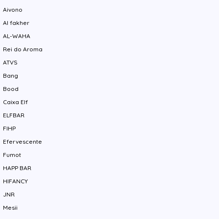
Aivono
Al fakher
AL-WAHA
Rei do Aroma
ATVS
Bang
Bood
Caixa Elf
ELFBAR
FIHP
Efervescente
Fumot
HAPP BAR
HIFANCY
JNR
Mesii