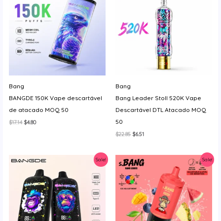
Bang
Bang
BANGDE 150K Vape descartável
Bang Leader Stoll 520K Vape
de atacado MOQ 50
Descartável DTL Atacado MOQ
50
O
O
$
17.14
$
4.80
preço
preço
O
O
$
22.85
$
6.51
original
atual
preço
preço
era:
é:
original
atual
$17.14.
$4.80.
era:
é:
Sale!
Sale!
$22.85.
$6.51.