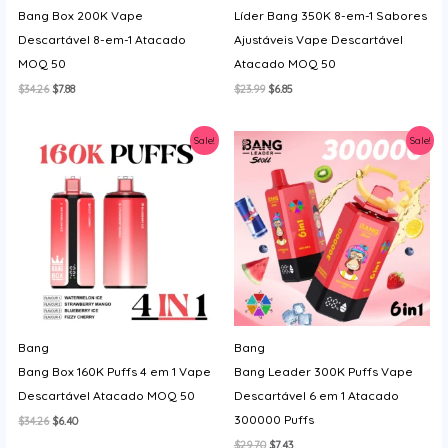
Bang Box 200K Vape
Líder Bang 350K 8-em-1 Sabores
Descartável 8-em-1 Atacado
Ajustáveis Vape Descartável
MOQ 50
Atacado MOQ 50
O
O
O
O
$
34.26
$
7.88
$
23.99
$
6.85
preço
preço
preço
preço
original
atual
original
atual
era:
é:
era:
é:
Sale!
Sale!
$34.26.
$7.88.
$23.99.
$6.85.
Bang
Bang
Bang Box 160K Puffs 4 em 1 Vape
Bang Leader 300K Puffs Vape
Descartável Atacado MOQ 50
Descartável 6 em 1 Atacado
300000 Puffs
O
O
$
34.26
$
6.40
preço
preço
O
O
$
29.70
$
7.43