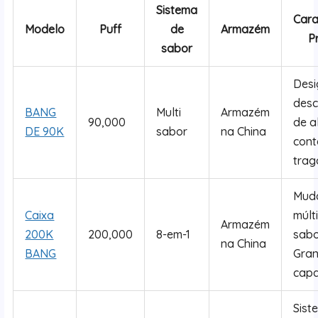
Sistema
Cara
Modelo
Puff
de
Armazém
Pr
sabor
Desi
desc
BANG
Multi
Armazém
90,000
de a
DE 90K
sabor
na China
con
trag
Mud
Caixa
múlt
Armazém
200K
200,000
8-em-1
sabo
na China
BANG
Gra
cap
Sist