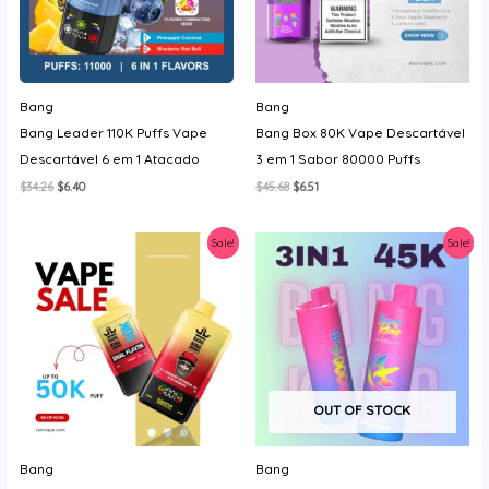
Bang
Bang
Bang Leader 110K Puffs Vape
Bang Box 80K Vape Descartável
Descartável 6 em 1 Atacado
3 em 1 Sabor 80000 Puffs
O
O
O
O
$
34.26
$
6.40
$
45.68
$
6.51
preço
preço
preço
preço
original
atual
original
atual
era:
é:
era:
é:
Sale!
Sale!
$34.26.
$6.40.
$45.68.
$6.51.
OUT OF STOCK
Bang
Bang