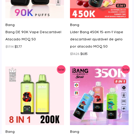
Bang
Bang
Bang DE 90K Vape Descartável
Líder Bang 450K 15-em-1 Vape
Atacado MOQ 50
descartável ajustável de gelo
por atacado MOQ 50
O
O
$
17.14
$
3.77
preço
preço
O
O
$
34.26
$
6.85
original
atual
preço
preço
era:
é:
original
atual
$17.14.
$3.77.
era:
é:
Sale!
Sale!
$34.26.
$6.85.
Bang
Bang