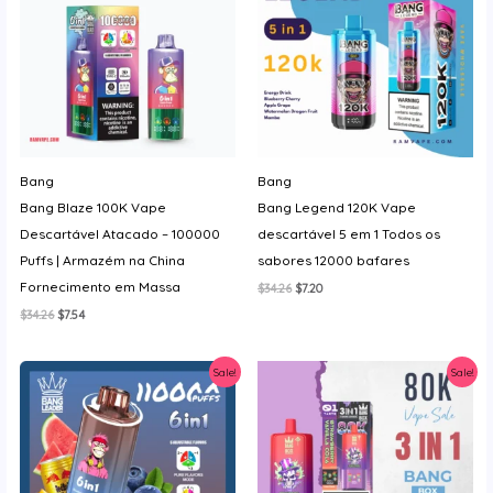
Bang
Bang
Bang Blaze 100K Vape
Bang Legend 120K Vape
Descartável Atacado – 100000
descartável 5 em 1 Todos os
Puffs | Armazém na China
sabores 12000 bafares
Fornecimento em Massa
O
O
$
34.26
$
7.20
preço
preço
O
O
$
34.26
$
7.54
original
atual
preço
preço
era:
é:
original
atual
$34.26.
$7.20.
era:
é:
Sale!
Sale!
$34.26.
$7.54.