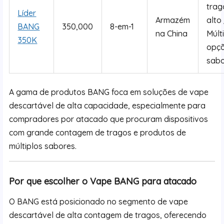
trag
Líder
Armazém
alto
BANG
350,000
8-em-1
na China
Múlt
350K
opç
sab
A gama de produtos BANG foca em soluções de vape
descartável de alta capacidade, especialmente para
compradores por atacado que procuram dispositivos
com grande contagem de tragos e produtos de
múltiplos sabores.
Por que escolher o Vape BANG para atacado
O BANG está posicionado no segmento de vape
descartável de alta contagem de tragos, oferecendo